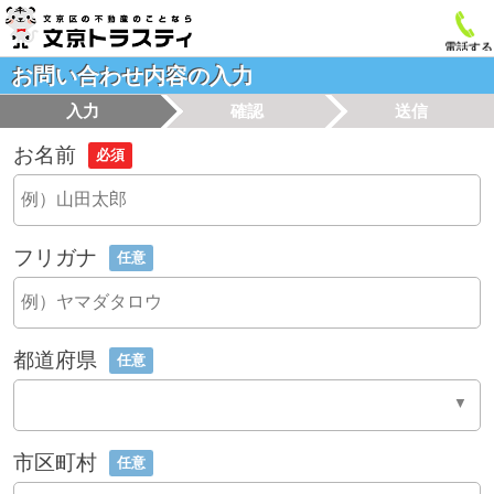
電話する
お問い合わせ内容の入力
入力
確認
送信
お名前
必須
フリガナ
任意
都道府県
任意
市区町村
任意