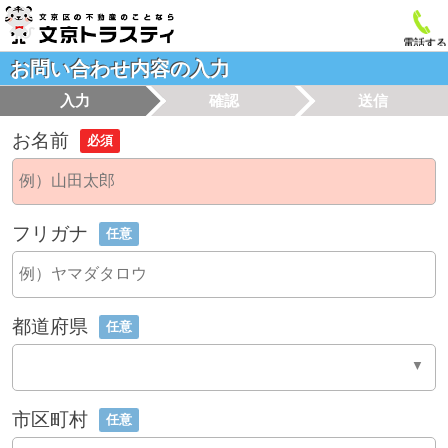
電話する
お問い合わせ内容の入力
入力
確認
送信
お名前
必須
フリガナ
任意
都道府県
任意
市区町村
任意