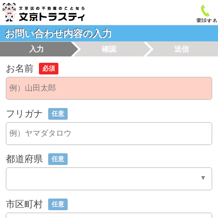
電話する
お問い合わせ内容の入力
入力
確認
送信
お名前
必須
フリガナ
任意
都道府県
任意
市区町村
任意