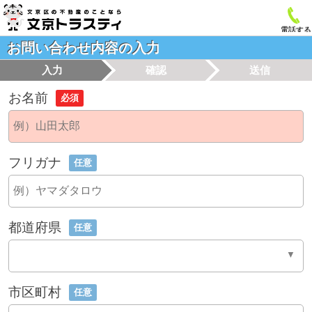
電話する
お問い合わせ内容の入力
入力
確認
送信
お名前
必須
フリガナ
任意
都道府県
任意
市区町村
任意