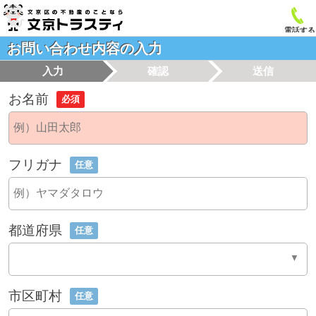
電話する
お問い合わせ内容の入力
入力
確認
送信
お名前
必須
フリガナ
任意
都道府県
任意
市区町村
任意