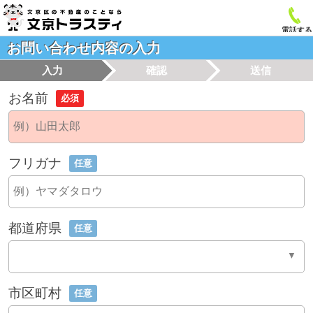
電話する
お問い合わせ内容の入力
入力
確認
送信
お名前
必須
フリガナ
任意
都道府県
任意
市区町村
任意