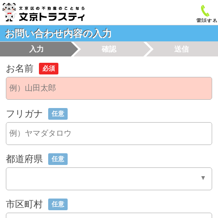
電話する
お問い合わせ内容の入力
入力
確認
送信
お名前
必須
フリガナ
任意
都道府県
任意
市区町村
任意