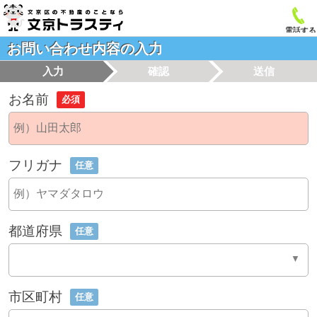
電話する
お問い合わせ内容の入力
入力
確認
送信
お名前
必須
フリガナ
任意
都道府県
任意
市区町村
任意