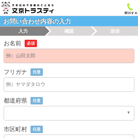
電話する
お問い合わせ内容の入力
入力
確認
送信
お名前
必須
フリガナ
任意
都道府県
任意
市区町村
任意