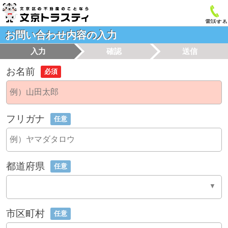
電話する
お問い合わせ内容の入力
入力
確認
送信
お名前
必須
フリガナ
任意
都道府県
任意
市区町村
任意