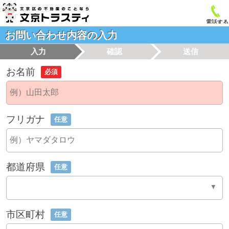
電話する
お問い合わせ内容の入力
入力
確認
送信
お名前
必須
フリガナ
任意
都道府県
任意
市区町村
任意