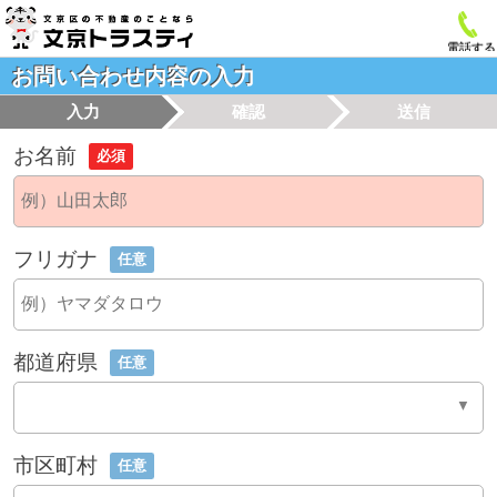
電話する
お問い合わせ内容の入力
入力
確認
送信
お名前
必須
フリガナ
任意
都道府県
任意
市区町村
任意