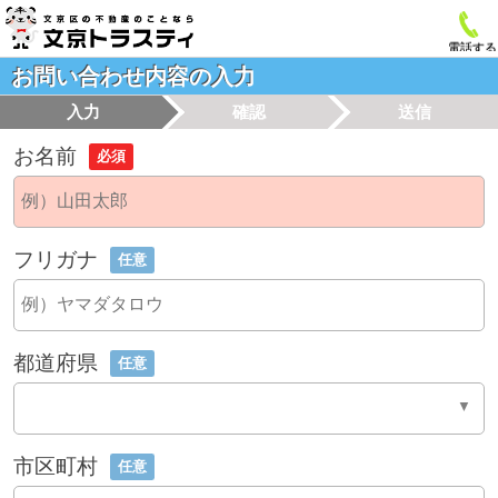
電話する
お問い合わせ内容の入力
入力
確認
送信
お名前
必須
フリガナ
任意
都道府県
任意
市区町村
任意