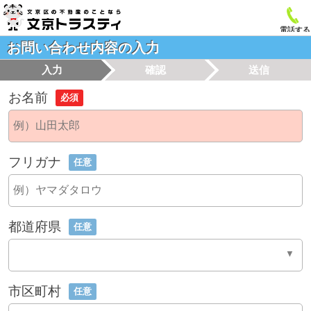
電話する
お問い合わせ内容の入力
入力
確認
送信
お名前
必須
フリガナ
任意
都道府県
任意
市区町村
任意