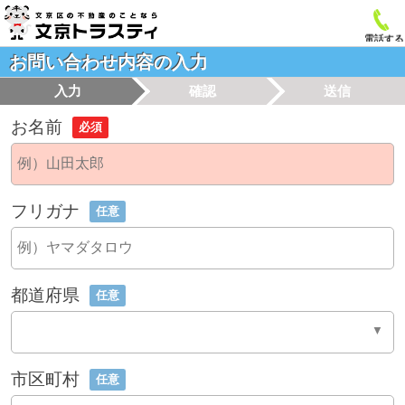
電話する
お問い合わせ内容の入力
入力
確認
送信
お名前
必須
フリガナ
任意
都道府県
任意
市区町村
任意