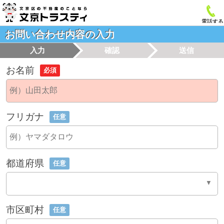
電話する
お問い合わせ内容の入力
入力
確認
送信
お名前
必須
フリガナ
任意
都道府県
任意
市区町村
任意