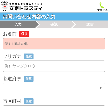
電話する
お問い合わせ内容の入力
入力
確認
送信
お名前
必須
フリガナ
任意
都道府県
任意
市区町村
任意