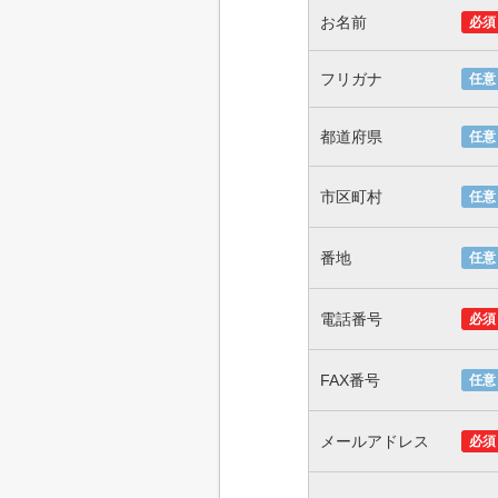
お名前
必須
フリガナ
任意
都道府県
任意
市区町村
任意
番地
任意
電話番号
必須
FAX番号
任意
メールアドレス
必須