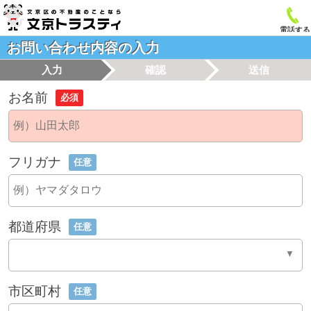
電話する
お問い合わせ内容の入力
入力
確認
送信
お名前
必須
フリガナ
任意
都道府県
任意
市区町村
任意