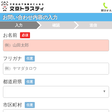
電話する
お問い合わせ内容の入力
入力
確認
送信
お名前
必須
フリガナ
任意
都道府県
任意
市区町村
任意