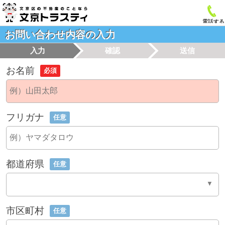
電話する
お問い合わせ内容の入力
入力
確認
送信
お名前
必須
フリガナ
任意
都道府県
任意
市区町村
任意