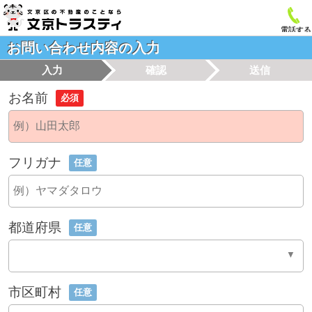
電話する
お問い合わせ内容の入力
入力
確認
送信
お名前
必須
フリガナ
任意
都道府県
任意
市区町村
任意