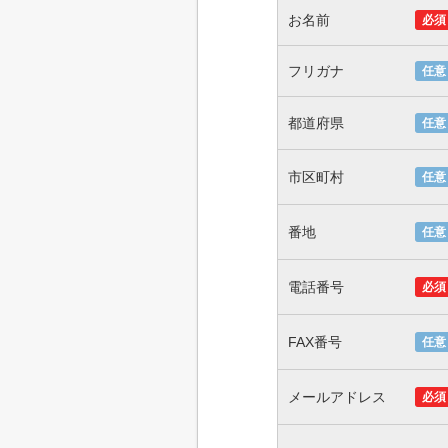
お名前
必須
フリガナ
任意
都道府県
任意
市区町村
任意
番地
任意
電話番号
必須
FAX番号
任意
メールアドレス
必須