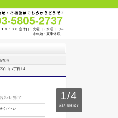
１８：００ 定休日：火曜日・水曜日（年
末年始・夏季休暇）
所在地
区白山３丁目1-4
1
/
4
必須項目完了
せください