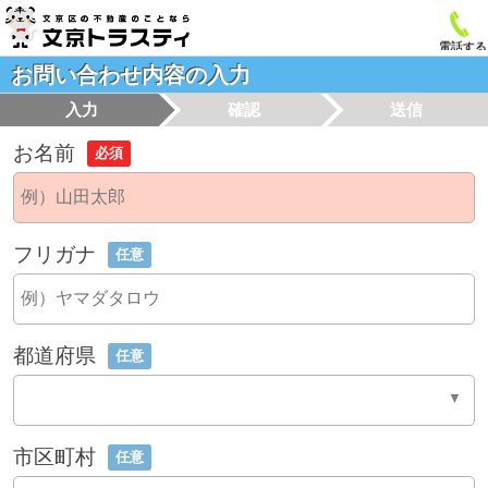
電話する
お問い合わせ内容の入力
入力
確認
送信
お名前
必須
フリガナ
任意
都道府県
任意
市区町村
任意