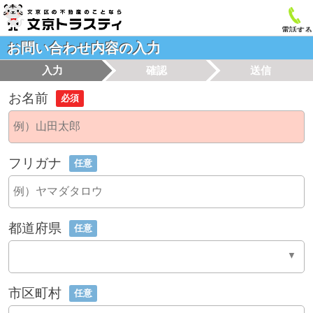
電話する
お問い合わせ内容の入力
入力
確認
送信
お名前
必須
フリガナ
任意
都道府県
任意
市区町村
任意