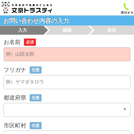
電話する
お問い合わせ内容の入力
入力
確認
送信
お名前
必須
フリガナ
任意
都道府県
任意
市区町村
任意