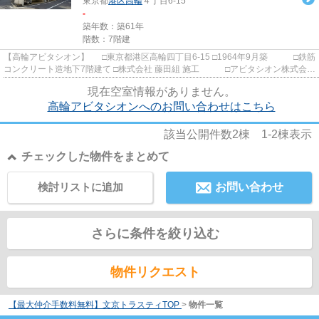
東京都
港区
高輪
４丁目6-15
-
築年数：築61年
階数：7階建
【高輪アビタシオン】 □東京都港区高輪四丁目6-15 □1964年9月築 □鉄筋
コンクリート造地下7階建て □株式会社 藤田組 施工 □アビタシオン株式会社
分譲 JR東海道新幹線・...
現在空室情報がありません。
高輪アビタシオンへのお問い合わせはこちら
該当公開件数
2
棟
1-2
棟表示
チェックした物件をまとめて
検討リストに追加
お問い合わせ
さらに条件を絞り込む
物件リクエスト
【最大仲介手数料無料】文京トラスティTOP
>
物件一覧