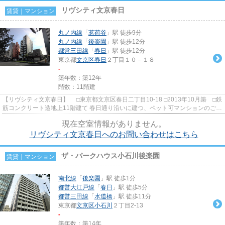
リヴシティ文京春日
賃貸｜マンション
丸ノ内線
「
茗荷谷
」駅 徒歩9分
丸ノ内線
「
後楽園
」駅 徒歩12分
都営三田線
「
春日
」駅 徒歩12分
東京都
文京区
春日
２丁目１０－１８
-
築年数：築12年
階数：11階建
【リヴシティ文京春日】 □東京都文京区春日二丁目10-18 □2013年10月築 □鉄
筋コンクリート造地上11階建て 春日通り沿いに建つ、ペット可マンションのご紹
介です！ お部屋のタイプは...
現在空室情報がありません。
リヴシティ文京春日へのお問い合わせはこちら
ザ・パークハウス小石川後楽園
賃貸｜マンション
南北線
「
後楽園
」駅 徒歩1分
都営大江戸線
「
春日
」駅 徒歩5分
都営三田線
「
水道橋
」駅 徒歩11分
東京都
文京区
小石川
２丁目2-13
-
築年数：築14年