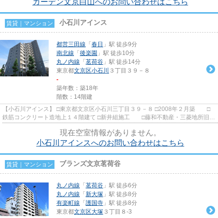
ガーデン文京白山へのお問い合わせはこちら
小石川アインス
賃貸｜マンション
都営三田線
「
春日
」駅 徒歩9分
南北線
「
後楽園
」駅 徒歩10分
丸ノ内線
「
茗荷谷
」駅 徒歩14分
東京都
文京区
小石川
３丁目３９－８
-
築年数：築18年
階数：14階建
【小石川アインス】 □東京都文京区小石川三丁目３９－８ □2008年２月築 □
鉄筋コンクリート造地上１４階建て □新井組施工 □藤和不動産・三菱地所旧分
譲 千川通り沿いに建つ高...
現在空室情報がありません。
小石川アインスへのお問い合わせはこちら
ブランズ文京茗荷谷
賃貸｜マンション
丸ノ内線
「
茗荷谷
」駅 徒歩6分
丸ノ内線
「
新大塚
」駅 徒歩8分
有楽町線
「
護国寺
」駅 徒歩8分
東京都
文京区
大塚
３丁目８-3