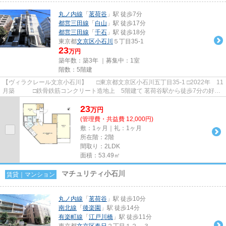
丸ノ内線
「
茗荷谷
」駅 徒歩7分
都営三田線
「
白山
」駅 徒歩17分
都営三田線
「
千石
」駅 徒歩18分
東京都
文京区
小石川
５丁目35-1
23
万円
築年数：築3年 ｜募集中：
1室
階数：5階建
【ヴィラクレール文京小石川】 □東京都文京区小石川五丁目35-1 □2022年 11
月築 □鉄骨鉄筋コンクリート造地上 5階建て 茗荷谷駅から徒歩7分の好立
地に建つ賃貸マンションの...
23
万
円
(管理費・共益費 12,000円)
敷：1ヶ月｜礼：1ヶ月
所在階：2階
間取り：2LDK
面積：53.49㎡
マチュリティ小石川
賃貸｜マンション
丸ノ内線
「
茗荷谷
」駅 徒歩10分
南北線
「
後楽園
」駅 徒歩14分
有楽町線
「
江戸川橋
」駅 徒歩11分
東京都
文京区
春日
２丁目１２－３