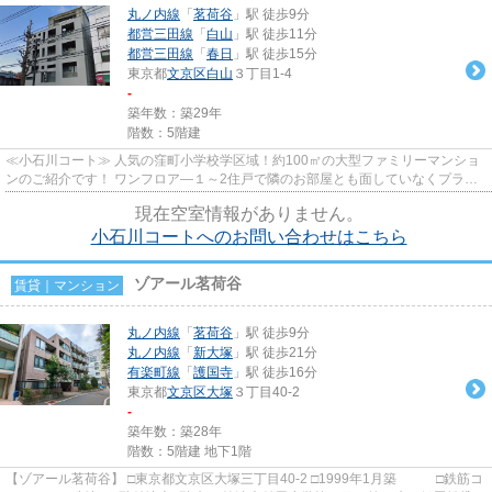
丸ノ内線
「
茗荷谷
」駅 徒歩9分
都営三田線
「
白山
」駅 徒歩11分
都営三田線
「
春日
」駅 徒歩15分
東京都
文京区
白山
３丁目1-4
-
築年数：築29年
階数：5階建
≪小石川コート≫ 人気の窪町小学校学区域！約100㎡の大型ファミリーマンショ
ンのご紹介です！ ワンフロア―１～2住戸で隣のお部屋とも面していなくプライ
ベート空間がしっかり保てます。...
現在空室情報がありません。
小石川コートへのお問い合わせはこちら
ゾアール茗荷谷
賃貸｜マンション
丸ノ内線
「
茗荷谷
」駅 徒歩9分
丸ノ内線
「
新大塚
」駅 徒歩21分
有楽町線
「
護国寺
」駅 徒歩16分
東京都
文京区
大塚
３丁目40-2
-
築年数：築28年
階数：5階建 地下1階
【ゾアール茗荷谷】 □東京都文京区大塚三丁目40-2 □1999年1月築 □鉄筋コ