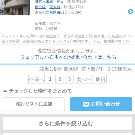
都営三田線
「
春日
」駅 徒歩10分
南北線
「
東大前
」駅 徒歩12分
東京都
文京区
白山
２丁目29-5
-
築年数：築25年
階数：14階建
≪フェリアル小石川≫ 清水建設施工 大賀不動産旧分譲 落ち着いた色調のタイル
貼りの外壁、高級感のあるエントランスが印象的です。 小石川植物園や多くの学
校にも囲まれている豊かな環...
現在空室情報がありません。
フェリアル小石川へのお問い合わせはこちら
該当公開件数
56
棟 空き数
7
件
1-20
棟表示
1
2
3
<<前へ
次へ>>
最初
チェックした物件をまとめて
検討リストに追加
お問い合わせ
さらに条件を絞り込む