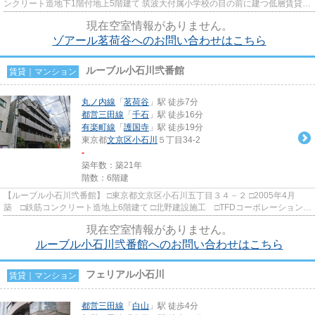
ンクリート造地下1階付地上5階建て 筑波大付属小学校の目の前に建つ低層賃貸マ
ンションのご紹介です。 ...
現在空室情報がありません。
ゾアール茗荷谷へのお問い合わせはこちら
ルーブル小石川弐番館
賃貸｜マンション
丸ノ内線
「
茗荷谷
」駅 徒歩7分
都営三田線
「
千石
」駅 徒歩16分
有楽町線
「
護国寺
」駅 徒歩19分
東京都
文京区
小石川
５丁目34-2
-
築年数：築21年
階数：6階建
【ルーブル小石川弐番館】 □東京都文京区小石川五丁目３４－２ □2005年4月
築 □鉄筋コンクリート造地上6階建て □北野建設施工 □TFDコーポレーション旧
分譲 閑静な住宅街に建つ分...
現在空室情報がありません。
ルーブル小石川弐番館へのお問い合わせはこちら
フェリアル小石川
賃貸｜マンション
都営三田線
「
白山
」駅 徒歩4分