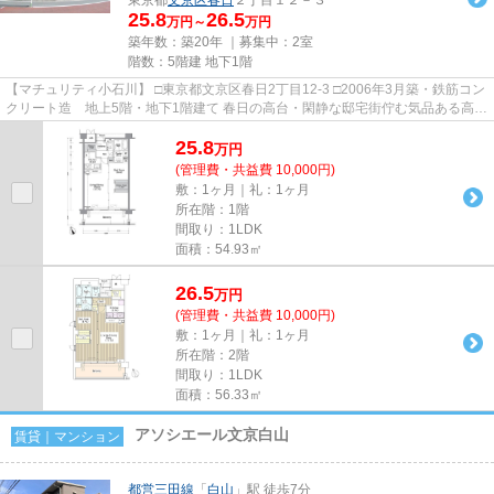
25.8
26.5
万円～
万円
築年数：築20年 ｜募集中：
2室
階数：5階建 地下1階
【マチュリティ小石川】 □東京都文京区春日2丁目12-3 □2006年3月築・鉄筋コン
クリート造 地上5階・地下1階建て 春日の高台・閑静な邸宅街佇む気品ある高級
低層マンションのご紹介...
25.8
万
円
(管理費・共益費 10,000円)
敷：1ヶ月｜礼：1ヶ月
所在階：1階
間取り：1LDK
面積：54.93㎡
26.5
万
円
(管理費・共益費 10,000円)
敷：1ヶ月｜礼：1ヶ月
所在階：2階
間取り：1LDK
面積：56.33㎡
アソシエール文京白山
賃貸｜マンション
都営三田線
「
白山
」駅 徒歩7分