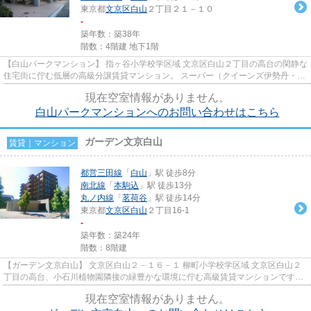
東京都
文京区
白山
２丁目２１－１０
-
築年数：築38年
階数：4階建 地下1階
【白山パークマンション】 指ヶ谷小学校学区域 文京区白山２丁目の高台の閑静な
住宅街に佇む低層の高級分譲賃貸マンション。 スーパー（クイーンズ伊勢丹・コ
ープとうきょう・三徳・イ...
現在空室情報がありません。
白山パークマンションへのお問い合わせはこちら
ガーデン文京白山
賃貸｜マンション
都営三田線
「
白山
」駅 徒歩8分
南北線
「
本駒込
」駅 徒歩13分
丸ノ内線
「
茗荷谷
」駅 徒歩14分
東京都
文京区
白山
２丁目16-1
-
築年数：築24年
階数：8階建
【ガーデン文京白山】 文京区白山２－１６－１ 柳町小学校学区域 文京区白山２
丁目の高台、小石川植物園隣接の緑豊かな環境に佇む高級賃貸マンションです。
エントランスには車寄せもあ...
現在空室情報がありません。