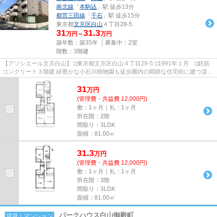
南北線
「
本駒込
」駅 徒歩13分
都営三田線
「
千石
」駅 徒歩15分
東京都
文京区
白山
４丁目28-5
31
31.3
万円～
万円
築年数：築35年 ｜募集中：
2室
階数：3階建
【アソシエール文京白山】 □東京都文京区白山４丁目28-5 □1991年１月 □鉄筋
コンクリート３階建 緑豊かな小石川植物園も徒歩圏内の閑静な住宅街に建つ賃貸
マンションのご紹介です。...
31
万
円
(管理費・共益費 12,000円)
敷：1ヶ月｜礼：1ヶ月
所在階：2階
間取り：3LDK
面積：81.00㎡
31.3
万
円
(管理費・共益費 12,000円)
敷：1ヶ月｜礼：1ヶ月
所在階：3階
間取り：3LDK
面積：81.00㎡
パークハウス白山御殿町
賃貸｜マンション