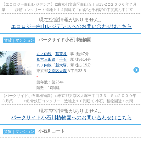
【エコロジー白山レジデンス】 □東京都文京区白山五丁目13-2 □２００６年７月
築 □鉄筋コンクリート造地上１４階建て 白山駅と千石駅の丁度真ん中に立地
する賃貸マンションのご紹...
現在空室情報がありません。
エコロジー白山レジデンスへのお問い合わせはこちら
パークサイド小石川植物園
賃貸｜マンション
丸ノ内線
「
茗荷谷
」駅 徒歩7分
都営三田線
「
千石
」駅 徒歩14分
丸ノ内線
「
新大塚
」駅 徒歩15分
東京都
文京区
大塚
３丁目33-5
-
築年数：築26年
階数：10階建
【パークサイド小石川植物園】 □東京都文京区大塚三丁目３３－５ □２０００年
３月築 □鉄骨鉄筋コンクリート造地上１０階建て 小石川植物園近くの閑静
な住宅街に建つ人気の分譲...
現在空室情報がありません。
パークサイド小石川植物園へのお問い合わせはこちら
小石川コート
賃貸｜マンション