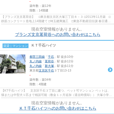
-
築年数：築12年
階数：14階建
【ブランズ文京茗荷谷】 □東京都文京区大塚三丁目８－３ □2013年11月築 □
鉄筋コンクリート造地上14階建て □埼玉建興施工 □東急不動産旧分譲 春日通り
沿いに佇むオール電化分譲...
現在空室情報がありません。
ブランズ文京茗荷谷へのお問い合わせはこちら
ＫＴ千石ハイツ
賃貸｜マンション
都営三田線
「
千石
」駅 徒歩10分
丸ノ内線
「
茗荷谷
」駅 徒歩12分
丸ノ内線
「
新大塚
」駅 徒歩11分
東京都
文京区
千石
３丁目13-13
-
築年数：築34年
階数：4階建
【KT千石ハイツ】 文京区千石３丁目に建つ、ペット可マンション ペットは、
猫または中型犬１匹まで相談可能（敷金１ヶ月追加（退去時償却）） 大塚小学校
学区域
現在空室情報がありません。
ＫＴ千石ハイツへのお問い合わせはこちら