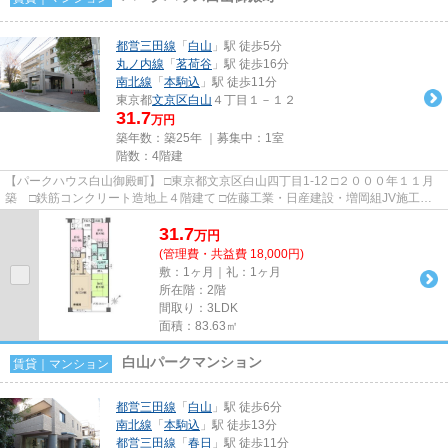
都営三田線
「
白山
」駅 徒歩5分
丸ノ内線
「
茗荷谷
」駅 徒歩16分
南北線
「
本駒込
」駅 徒歩11分
東京都
文京区
白山
４丁目１－１２
31.7
万円
築年数：築25年 ｜募集中：
1室
階数：4階建
【パークハウス白山御殿町】 □東京都文京区白山四丁目1-12 □２０００年１１月
築 □鉄筋コンクリート造地上４階建て □佐藤工業・日産建設・増岡組JV施工 □
三菱地所・日新建物旧分譲...
31.7
万
円
(管理費・共益費 18,000円)
敷：1ヶ月｜礼：1ヶ月
所在階：2階
間取り：3LDK
面積：83.63㎡
白山パークマンション
賃貸｜マンション
都営三田線
「
白山
」駅 徒歩6分
南北線
「
本駒込
」駅 徒歩13分
都営三田線
「
春日
」駅 徒歩11分