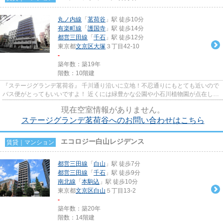
丸ノ内線
「
茗荷谷
」駅 徒歩10分
有楽町線
「
護国寺
」駅 徒歩14分
都営三田線
「
千石
」駅 徒歩12分
東京都
文京区
大塚
３丁目42-10
-
築年数：築19年
階数：10階建
『ステージグランデ茗荷谷』 千川通り沿いに立地！不忍通りにもとても近いので
バス便がとってもいいですよ！ 近くには緑豊かな公園や小石川植物園が点在して
おり、子育て環境は抜群！ ...
現在空室情報がありません。
ステージグランデ茗荷谷へのお問い合わせはこちら
エコロジー白山レジデンス
賃貸｜マンション
都営三田線
「
白山
」駅 徒歩7分
都営三田線
「
千石
」駅 徒歩9分
南北線
「
本駒込
」駅 徒歩10分
東京都
文京区
白山
５丁目13-2
-
築年数：築20年
階数：14階建