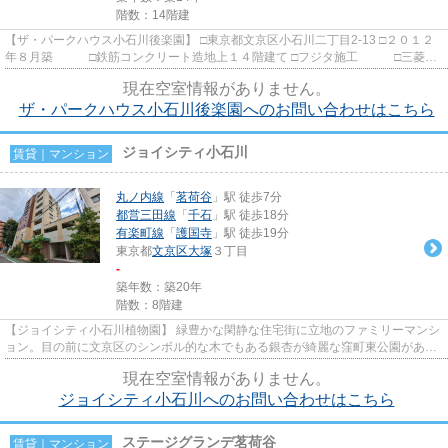
階数：14階建
【ザ・パークハウス小石川後楽園】 □東京都文京区小石川二丁目2-13 □２０１２
年８月築 □鉄筋コンクリート造地上１４階建て □フジタ施工 □三菱地
所レジデンス旧分譲 南北...
現在空室情報がありません。
ザ・パークハウス小石川後楽園へのお問い合わせはこちら
ジョイシティ小石川
賃貸｜マンション
丸ノ内線
「
茗荷谷
」駅 徒歩7分
都営三田線
「
千石
」駅 徒歩18分
有楽町線
「
護国寺
」駅 徒歩19分
東京都
文京区
大塚
３丁目
-
築年数：築20年
階数：8階建
【ジョイシティ小石川植物園】 緑豊かな閑静な住宅街に立地のファミリーマンシ
ョン。目の前に文京区のシンボル的な木でもある銀杏が綺麗な窪町東公園があり
ます。 塚小学校学区域
現在空室情報がありません。
ジョイシティ小石川へのお問い合わせはこちら
ステージグランデ茗荷谷
賃貸｜マンション