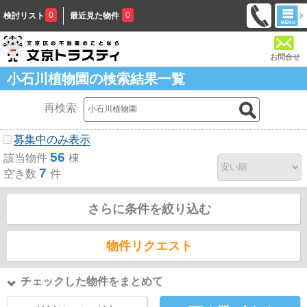
0
0
検討リスト
最近見た物件
お問合せ
小石川植物園の検索結果一覧
再検索
募集中のみ表示
56
該当物件
棟
7
空き数
件
さらに条件を絞り込む
物件リクエスト
チェックした物件をまとめて