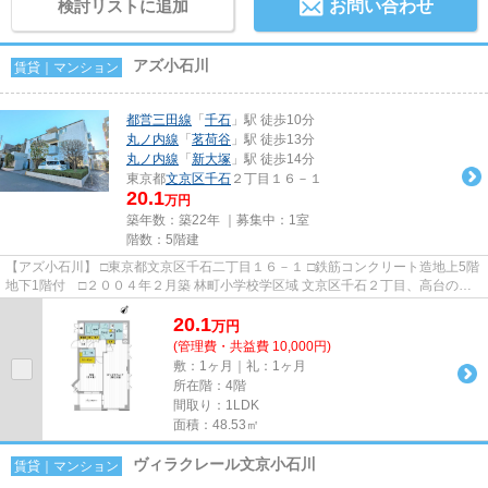
検討リストに追加
お問い合わせ
アズ小石川
賃貸｜マンション
都営三田線
「
千石
」駅 徒歩10分
丸ノ内線
「
茗荷谷
」駅 徒歩13分
丸ノ内線
「
新大塚
」駅 徒歩14分
東京都
文京区
千石
２丁目１６－１
20.1
万円
築年数：築22年 ｜募集中：
1室
階数：5階建
【アズ小石川】 □東京都文京区千石二丁目１６－１ □鉄筋コンクリート造地上5階
地下1階付 □２００４年２月築 林町小学校学区域 文京区千石２丁目、高台の閑
静な住宅街に佇む低層の賃...
20.1
万
円
(管理費・共益費 10,000円)
敷：1ヶ月｜礼：1ヶ月
所在階：4階
間取り：1LDK
面積：48.53㎡
ヴィラクレール文京小石川
賃貸｜マンション