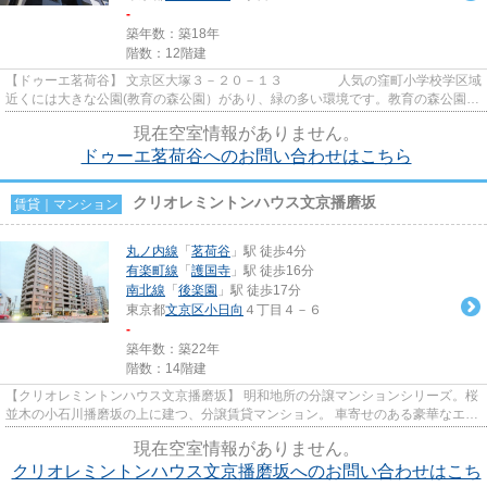
-
築年数：築18年
階数：12階建
【ドゥーエ茗荷谷】 文京区大塚３－２０－１３ 人気の窪町小学校学区域
近くには大きな公園(教育の森公園）があり、緑の多い環境です。教育の森公園の
中には、文京区のスポー...
現在空室情報がありません。
ドゥーエ茗荷谷へのお問い合わせはこちら
クリオレミントンハウス文京播磨坂
賃貸｜マンション
丸ノ内線
「
茗荷谷
」駅 徒歩4分
有楽町線
「
護国寺
」駅 徒歩16分
南北線
「
後楽園
」駅 徒歩17分
東京都
文京区
小日向
４丁目４－６
-
築年数：築22年
階数：14階建
【クリオレミントンハウス文京播磨坂】 明和地所の分譲マンションシリーズ。桜
並木の小石川播磨坂の上に建つ、分譲賃貸マンション。 車寄せのある豪華なエン
トランス。 ２４時間有人管...
現在空室情報がありません。
クリオレミントンハウス文京播磨坂へのお問い合わせはこち