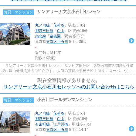
サンアリーナ文京小石川セレッソ
賃貸｜マンション
丸ノ内線
「
茗荷谷
」駅 徒歩8分
都営三田線
「
白山
」駅 徒歩16分
南北線
「
後楽園
」駅 徒歩22分
東京都
文京区
小石川
５丁目39-5
-
築年数：築14年
階数：9階建
『サンアリーナ文京小石川セレッソ』 サンピア旧分譲 久堅公園前の閑静な住環
境に建つ分譲賃貸のご紹介です。 人気の窪町小学校学区！ 近くにスーパ―やコン
ビニも有り利便性も◎
現在空室情報がありません。
サンアリーナ文京小石川セレッソへのお問い合わせはこちら
小石川ゴールデンマンション
賃貸｜マンション
丸ノ内線
「
茗荷谷
」駅 徒歩5分
都営三田線
「
白山
」駅 徒歩18分
有楽町線
「
江戸川橋
」駅 徒歩20分
東京都
文京区
小石川
５丁目14-14
-