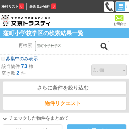
0
0
検討リスト
最近見た物件
お問合せ
窪町小学校学区の検索結果一覧
再検索
募集中のみ表示
73
該当物件
棟
2
空き数
件
さらに条件を絞り込む
物件リクエスト
チェックした物件をまとめて