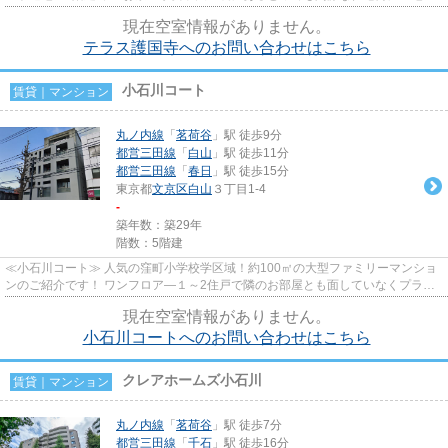
デザイナーズマンションの...
現在空室情報がありません。
テラス護国寺へのお問い合わせはこちら
小石川コート
賃貸｜マンション
丸ノ内線
「
茗荷谷
」駅 徒歩9分
都営三田線
「
白山
」駅 徒歩11分
都営三田線
「
春日
」駅 徒歩15分
東京都
文京区
白山
３丁目1-4
-
築年数：築29年
階数：5階建
≪小石川コート≫ 人気の窪町小学校学区域！約100㎡の大型ファミリーマンショ
ンのご紹介です！ ワンフロア―１～2住戸で隣のお部屋とも面していなくプライ
ベート空間がしっかり保てます。...
現在空室情報がありません。
小石川コートへのお問い合わせはこちら
クレアホームズ小石川
賃貸｜マンション
丸ノ内線
「
茗荷谷
」駅 徒歩7分
都営三田線
「
千石
」駅 徒歩16分