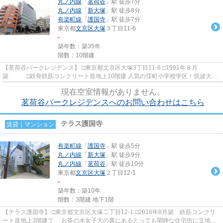
丸ノ内線
「
茗荷谷
」駅 徒歩7分
丸ノ内線
「
新大塚
」駅 徒歩8分
有楽町線
「
護国寺
」駅 徒歩7分
東京都
文京区
大塚
３丁目11-6
-
築年数：築35年
階数：10階建
【茗荷谷パークレジデンス】 □東京都文京区大塚3丁目11-6 □1991年８月
築 □鉄骨鉄筋コンクリート造地上10階建 人気の窪町小学校学区！筑波大付
属小・お茶の水小も直ぐ近くにござ...
現在空室情報がありません。
茗荷谷パークレジデンスへのお問い合わせはこちら
テラス護国寺
賃貸｜マンション
有楽町線
「
護国寺
」駅 徒歩5分
丸ノ内線
「
新大塚
」駅 徒歩9分
丸ノ内線
「
茗荷谷
」駅 徒歩10分
東京都
文京区
大塚
２丁目12-1
-
築年数：築10年
階数：3階建 地下1階
【テラス護国寺】 □東京都文京区大塚二丁目12-1 □2016年8月築 鉄筋コンクリ
ート造地上3階建て お茶の水女子大の裏にあるとっても閑静な住宅街に立地の