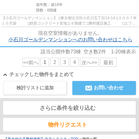
築年数：築18年
階数：6階建
【小石川ゴールデンマンション】 □東京都文京区小石川五丁目14-14 □２００７年
１０月築 □鉄筋コンクリート造地上６階建て □勝村建設施工 □エフ・
イー・シー旧分譲 小石...
現在空室情報がありません。
小石川ゴールデンマンションへのお問い合わせはこちら
該当公開件数
73
棟 空き数
2
件
1-20
棟表示
1
2
3
4
<<前へ
次へ>>
最初
チェックした物件をまとめて
検討リストに追加
お問い合わせ
さらに条件を絞り込む
物件リクエスト
【最大仲介手数料無料】文京トラスティTOP
>
物件一覧