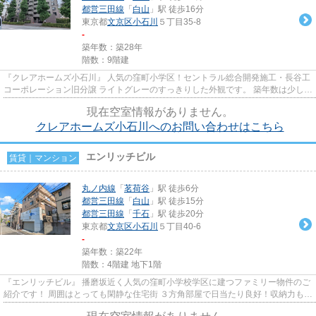
都営三田線
「
白山
」駅 徒歩16分
東京都
文京区
小石川
５丁目35-8
-
築年数：築28年
階数：9階建
『クレアホームズ小石川』 人気の窪町小学区！セントラル総合開発施工・長谷工
コーポレーション旧分譲 ライトグレーのすっきりした外観です。 築年数は少し経
ちますが、管理体制も良く...
現在空室情報がありません。
クレアホームズ小石川へのお問い合わせはこちら
エンリッチビル
賃貸｜マンション
丸ノ内線
「
茗荷谷
」駅 徒歩6分
都営三田線
「
白山
」駅 徒歩15分
都営三田線
「
千石
」駅 徒歩20分
東京都
文京区
小石川
５丁目40-6
-
築年数：築22年
階数：4階建 地下1階
『エンリッチビル』 播磨坂近く人気の窪町小学校学区に建つファミリー物件のご
紹介です！ 周囲はとっても閑静な住宅街 ３方角部屋で日当たり良好！収納力も豊
富です。 広いお部屋をお...