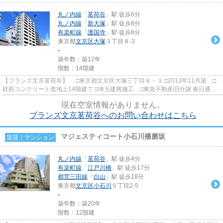
丸ノ内線
「
茗荷谷
」駅 徒歩6分
丸ノ内線
「
新大塚
」駅 徒歩8分
有楽町線
「
護国寺
」駅 徒歩8分
東京都
文京区
大塚
３丁目８-3
-
築年数：築12年
階数：14階建
【ブランズ文京茗荷谷】 □東京都文京区大塚三丁目８－３ □2013年11月築 □
鉄筋コンクリート造地上14階建て □埼玉建興施工 □東急不動産旧分譲 春日通り
沿いに佇むオール電化分譲...
現在空室情報がありません。
ブランズ文京茗荷谷へのお問い合わせはこちら
マジェスティコート小石川播磨坂
賃貸｜マンション
丸ノ内線
「
茗荷谷
」駅 徒歩4分
有楽町線
「
江戸川橋
」駅 徒歩17分
都営三田線
「
白山
」駅 徒歩18分
東京都
文京区
小石川
５丁目2-5
-
築年数：築20年
階数：12階建