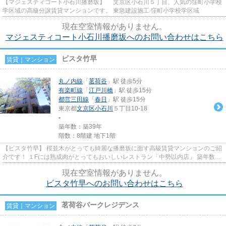
【マジェスティコート小石川播磨坂】 文京区小石川５丁目、人気の窪町小学校
学区域の高級分譲賃貸マンションです。 東急建設施工 窪町小学校学区域
現在空室情報がありません。
マジェスティコート小石川播磨坂へのお問い合わせはこちら
ビスタ竹早
賃貸｜マンション
丸ノ内線
「
茗荷谷
」駅 徒歩5分
有楽町線
「
江戸川橋
」駅 徒歩15分
都営三田線
「
春日
」駅 徒歩15分
東京都
文京区
小石川
５丁目10-18
-
築年数：築39年
階数：8階建 地下1階
【ビスタ竹早】 桜並木がとっても綺麗な播磨坂に面す高級賃貸マンションのご紹
介です！ １Fには熟成肉がとってもおいしいレストラン「中勢以内店」 築年数は
少し古くなりますが、しっ...
現在空室情報がありません。
ビスタ竹早へのお問い合わせはこちら
茗荷谷パークレジデンス
賃貸｜マンション