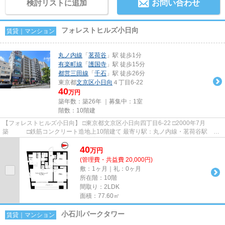
検討リストに追加
お問い合わせ
フォレストヒルズ小日向
賃貸｜マンション
丸ノ内線
「
茗荷谷
」駅 徒歩1分
有楽町線
「
護国寺
」駅 徒歩15分
都営三田線
「
千石
」駅 徒歩26分
東京都
文京区
小日向
４丁目6-22
40
万円
築年数：築26年 ｜募集中：
1室
階数：10階建
【フォレストヒルズ小日向】 □東京都文京区小日向四丁目6-22 □2000年7月
築 □鉄筋コンクリート造地上10階建て 最寄り駅：丸ノ内線・茗荷谷駅 徒
歩1分 ペット飼育：小型犬のみ飼育...
40
万
円
(管理費・共益費 20,000円)
敷：1ヶ月｜礼：0ヶ月
所在階：10階
間取り：2LDK
面積：77.60㎡
小石川パークタワー
賃貸｜マンション