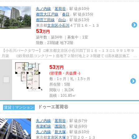
丸ノ内線
「
茗荷谷
」駅 徒歩10分
都営大江戸線
「
春日
」駅 徒歩15分
都営三田線
「
白山
」駅 徒歩13分
東京都
文京区
小石川
４丁目１６－１３
53
万円
築年数：築34年 ｜募集中：
1室
階数：23階建 地下2階
【小石川パークタワー】 □東京都文京区小石川四丁目１６－１３ □１９９１年９
月築 □鉄骨鉄筋コンクリート造地下２階付地上２３階建て □清水建設施工
□三井不動産旧分譲 桜の...
53
万
円
(管理費・共益費 -)
敷：1ヶ月｜礼：1.5ヶ月
所在階：5階
間取り：3LDK
面積：101.85㎡
ドゥーエ茗荷谷
賃貸｜マンション
丸ノ内線
「
茗荷谷
」駅 徒歩7分
有楽町線
「
護国寺
」駅 徒歩9分
丸ノ内線
「
新大塚
」駅 徒歩10分
東京都
文京区
大塚
３丁目２０－１３