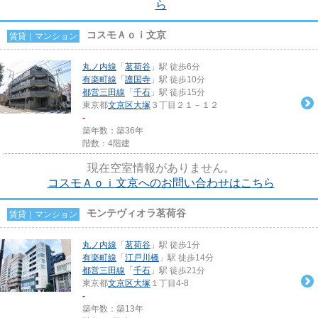
ら
コスモＡｏｉ文京
賃貸｜マンション
丸ノ内線
「
茗荷谷
」駅 徒歩6分
有楽町線
「
護国寺
」駅 徒歩10分
都営三田線
「
千石
」駅 徒歩15分
東京都
文京区
大塚
３丁目２１－１２
-
築年数：築36年
階数：4階建
現在空室情報がありません。
コスモＡｏｉ文京へのお問い合わせはこちら
モンテヴィオラ茗荷谷
賃貸｜マンション
丸ノ内線
「
茗荷谷
」駅 徒歩1分
有楽町線
「
江戸川橋
」駅 徒歩14分
都営三田線
「
千石
」駅 徒歩21分
東京都
文京区
大塚
１丁目4-8
-
築年数：築13年