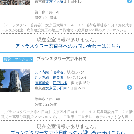
東京都
文京区
大塚
１丁目4-15
-
築年数：築15年
階数：25階建
【アトラスタワー茗荷谷】 文京区大塚１－４－１５ 茗荷谷駅徒歩１分！旭化成ホ
ームズが分譲・鹿島建設施工の地上25階建て・総戸数244戸のタワーマンション
です。 車寄せスペース・コ...
現在空室情報がありません。
アトラスタワー茗荷谷へのお問い合わせはこちら
ブランズタワー文京小日向
賃貸｜マンション
丸ノ内線
「
茗荷谷
」駅 徒歩7分
丸ノ内線
「
後楽園
」駅 徒歩15分
有楽町線
「
江戸川橋
」駅 徒歩15分
東京都
文京区
小日向
４丁目2-13
-
築年数：築13年
階数：22階建
【ブランズタワー文京小日向】 文京区小日向４－２－１３ 鹿島建設施工、２２階
建ての高級分譲賃貸マンションです。 二重床・二重天井、ホテルのような内廊
下、各フロアにゴミ保管庫が...
現在空室情報がありません。
ブランズタワー文京小日向へのお問い合わせはこちら