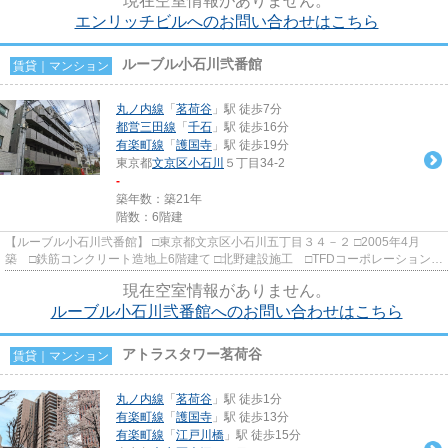
現在空室情報がありません。
エンリッチビルへのお問い合わせはこちら
ルーブル小石川弐番館
賃貸｜マンション
丸ノ内線
「
茗荷谷
」駅 徒歩7分
都営三田線
「
千石
」駅 徒歩16分
有楽町線
「
護国寺
」駅 徒歩19分
東京都
文京区
小石川
５丁目34-2
-
築年数：築21年
階数：6階建
【ルーブル小石川弐番館】 □東京都文京区小石川五丁目３４－２ □2005年4月
築 □鉄筋コンクリート造地上6階建て □北野建設施工 □TFDコーポレーション旧
分譲 閑静な住宅街に建つ分...
現在空室情報がありません。
ルーブル小石川弐番館へのお問い合わせはこちら
アトラスタワー茗荷谷
賃貸｜マンション
丸ノ内線
「
茗荷谷
」駅 徒歩1分
有楽町線
「
護国寺
」駅 徒歩13分
有楽町線
「
江戸川橋
」駅 徒歩15分