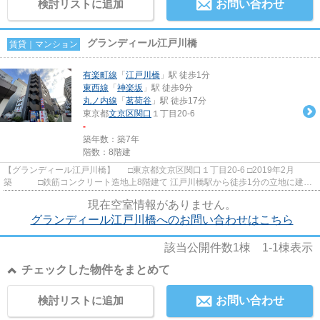
検討リストに追加
お問い合わせ
グランディール江戸川橋
賃貸｜マンション
有楽町線
「
江戸川橋
」駅 徒歩1分
東西線
「
神楽坂
」駅 徒歩9分
丸ノ内線
「
茗荷谷
」駅 徒歩17分
東京都
文京区
関口
１丁目20-6
-
築年数：築7年
階数：8階建
【グランディール江戸川橋】 □東京都文京区関口１丁目20-6 □2019年2月
築 □鉄筋コンクリート造地上8階建て 江戸川橋駅から徒歩1分の立地に建つ
賃貸マンションのご紹介です！ ...
現在空室情報がありません。
グランディール江戸川橋へのお問い合わせはこちら
該当公開件数
1
棟
1-1
棟表示
チェックした物件をまとめて
検討リストに追加
お問い合わせ