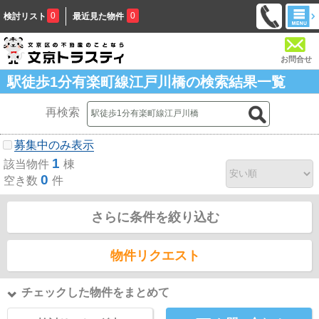
0
0
検討リスト
最近見た物件
お問合せ
駅徒歩1分有楽町線江戸川橋の検索結果一覧
再検索
募集中のみ表示
1
該当物件
棟
0
空き数
件
さらに条件を絞り込む
物件リクエスト
チェックした物件をまとめて