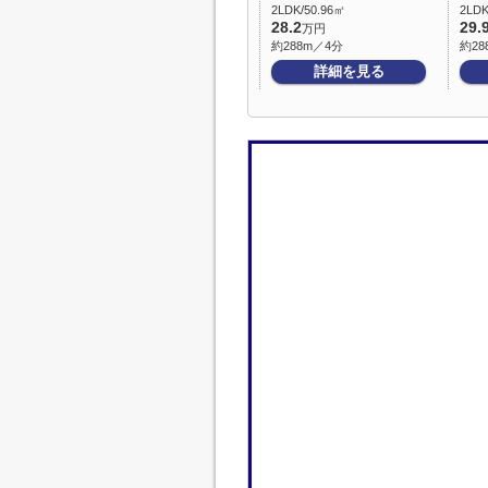
2LDK/50.96㎡
2LDK
28.2
29.
万円
約288m／4分
約28
詳細を見る