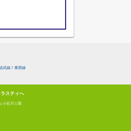
総武線
/
東西線
トラスティへ
ジュ小石川１階