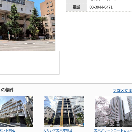
電話
03-3944-0471
くの物件
文京区立 
エント駒込
ガリシア文京本駒込
文京グリーンコートビュ