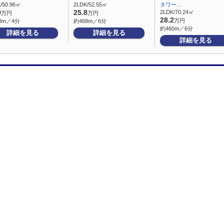
/50.96㎡
2LDK/52.55㎡
タワー…
9
25.8
2LDK/70.24㎡
万円
万円
28.2
万円
8m／4分
約468m／6分
約460m／6分
詳細を見る
詳細を見る
詳細を見る