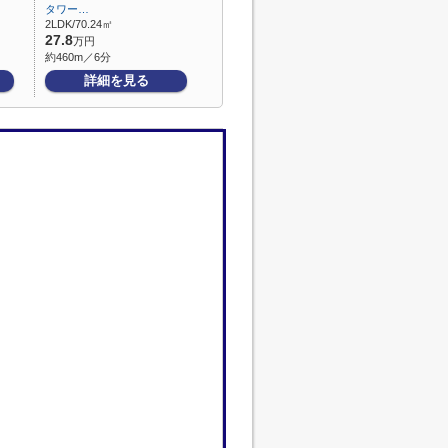
タワー…
2LDK/70.24㎡
27.8
万円
約460m／6分
詳細を見る