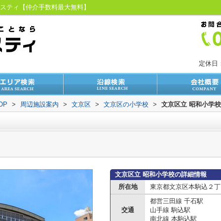
ラスティ【仲介手数料最大無料】
定休日
OP
>
周辺施設案内
>
文京区
>
文京区の小学校
>
文京区立 昭和小学校
文京区立 昭和小学校の詳細情報
所在地
東京都文京区本駒込２丁
都営三田線 千石駅
交通
山手線 駒込駅
南北線 本駒込駅