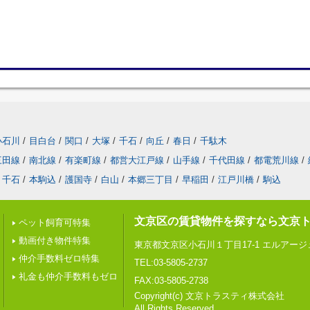
小石川
/
目白台
/
関口
/
大塚
/
千石
/
向丘
/
春日
/
千駄木
三田線
/
南北線
/
有楽町線
/
都営大江戸線
/
山手線
/
千代田線
/
都電荒川線
/
千石
/
本駒込
/
護国寺
/
白山
/
本郷三丁目
/
早稲田
/
江戸川橋
/
駒込
文京区の賃貸物件を探すなら文京
ペット飼育可特集
動画付き物件特集
東京都文京区小石川１丁目17-1 エルアー
仲介手数料ゼロ特集
TEL:03-5805-2737
礼金も仲介手数料もゼロ
FAX:03-5805-2738
Copyright(c) 文京トラスティ株式会社
All Rights Reserved.