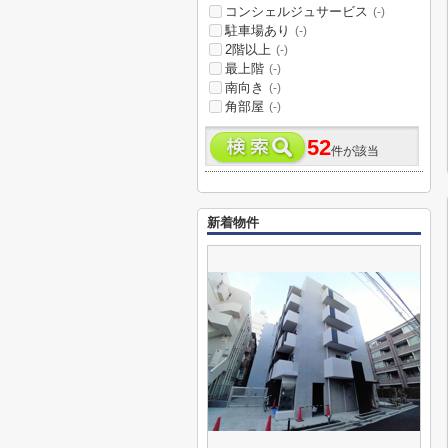
コンシェルジュサービス
(-)
駐車場あり
(-)
2階以上
(-)
最上階
(-)
南向き
(-)
角部屋
(-)
52
件が該当
新着物件