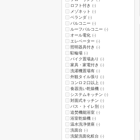
ロフト付き
(-)
メゾネット
(-)
ベランダ
(-)
バルコニー
(-)
ルーフバルコニー
(-)
オール電化
(-)
エレベーター
(-)
照明器具付き
(-)
駐輪場
(-)
バイク置場あり
(-)
家具・家電付き
(-)
洗濯機置場有
(-)
外観タイル張り
(-)
コンロ２口以上
(-)
食器洗い乾燥機
(-)
システムキッチン
(-)
対面式キッチン
(-)
バス・トイレ別
(-)
追焚機能浴室
(-)
浴室乾燥機
(-)
温水洗浄便座
(-)
洗面台
(-)
洗髪洗面化粧台
(-)