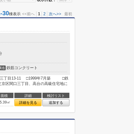
30
棟表示
<<前へ
1
2
次へ>>
最初
分
鉄筋コンクリート
構造
丁目13-11 □1999年7月築 □鉄
 文京区関口三丁目、高台の高級住宅地に
面積
詳細
検討リスト
5.39㎡
詳細を見る
追加する