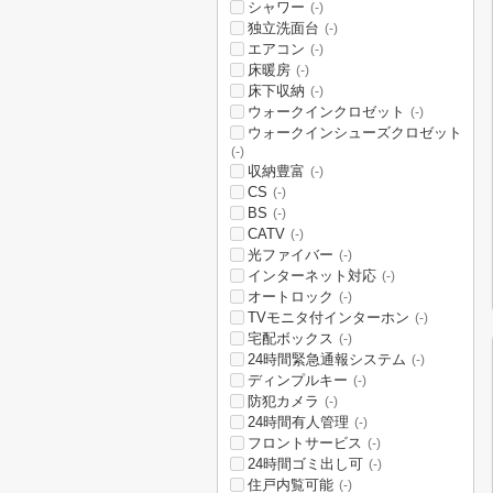
シャワー
(-)
独立洗面台
(-)
エアコン
(-)
床暖房
(-)
床下収納
(-)
ウォークインクロゼット
(-)
ウォークインシューズクロゼット
(-)
収納豊富
(-)
CS
(-)
BS
(-)
CATV
(-)
光ファイバー
(-)
インターネット対応
(-)
オートロック
(-)
TVモニタ付インターホン
(-)
宅配ボックス
(-)
24時間緊急通報システム
(-)
ディンプルキー
(-)
防犯カメラ
(-)
24時間有人管理
(-)
フロントサービス
(-)
24時間ゴミ出し可
(-)
住戸内覧可能
(-)