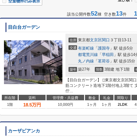
空室物件のみ表示
52
13
1-
該当公開件数
棟 空き数
件
目白台ガーデン
東京都
文京区
関口
３丁目13-11
住所
交通
有楽町線
「
護国寺
」駅 徒歩5分
都電荒川線
「
早稲田
」駅 徒歩14
丸ノ内線
「
茗荷谷
」駅 徒歩15分
築27年
3階建 地下1階
築年
階数
【目白台ガーデン】 □東京都文京区関口三
筋コンクリート造地下1階付地上3階て
佇...
所在階
賃料
管理費・共益費
敷金
礼金
間取り
18.5
万円
1階
10,000円
1ヶ月
1ヶ月
2LDK
4
カーザビアンカ