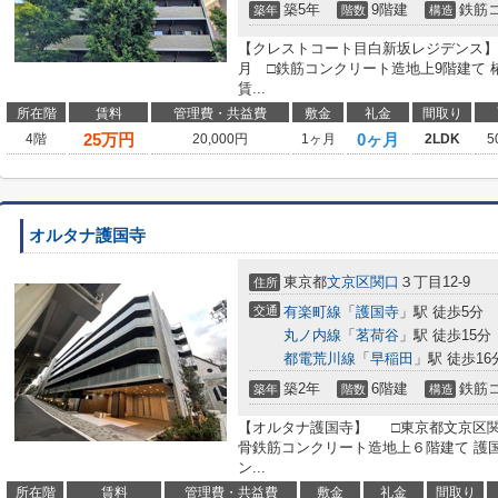
築5年
9階建
鉄筋
築年
階数
構造
【クレストコート目白新坂レジデンス】 □東
月 □鉄筋コンクリート造地上9階建て
賃...
所在階
賃料
管理費・共益費
敷金
礼金
間取り
25
万円
0ヶ月
4階
20,000円
1ヶ月
2LDK
5
オルタナ護国寺
東京都
文京区
関口
３丁目12-9
住所
交通
有楽町線
「
護国寺
」駅 徒歩5分
丸ノ内線
「
茗荷谷
」駅 徒歩15分
都電荒川線
「
早稲田
」駅 徒歩16
築2年
6階建
鉄筋
築年
階数
構造
【オルタナ護国寺】 □東京都文京区関口
骨鉄筋コンクリート造地上６階建て 護
ン...
所在階
賃料
管理費・共益費
敷金
礼金
間取り