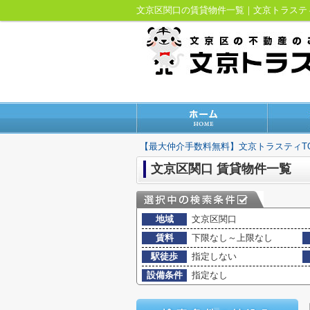
文京区関口の賃貸物件一覧｜文京トラス
【最大仲介手数料無料】文京トラスティT
文京区関口 賃貸物件一覧
地域
文京区関口
賃料
下限なし～上限なし
駅徒歩
指定しない
設備条件
指定なし