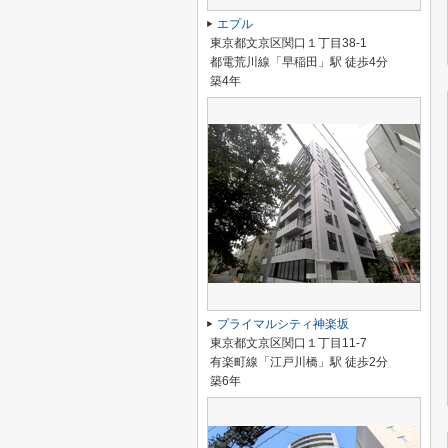
エプル
東京都文京区関口１丁目38-1
都電荒川線「早稲田」駅 徒歩4分
築4年
プライマルシティ神楽坂
東京都文京区関口１丁目11-7
有楽町線「江戸川橋」駅 徒歩2分
築6年