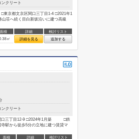
コンクリート
京都文京区関口三丁目1-4 □2021年1
 椿山荘へ続く目白新坂沿いに建つ高級
面積
詳細
検討リスト
0.38㎡
詳細を見る
追加する
分
コンクリート
三丁目12-9 □2024年1月築 □鉄
国寺駅から徒歩5分の立地に建つ賃貸マ
面積
詳細
検討リスト