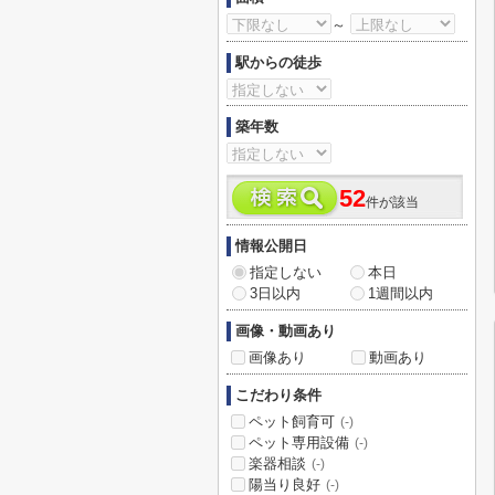
～
駅からの徒歩
築年数
52
件が該当
情報公開日
指定しない
本日
3日以内
1週間以内
画像・動画あり
画像あり
動画あり
こだわり条件
ペット飼育可
(-)
ペット専用設備
(-)
楽器相談
(-)
陽当り良好
(-)