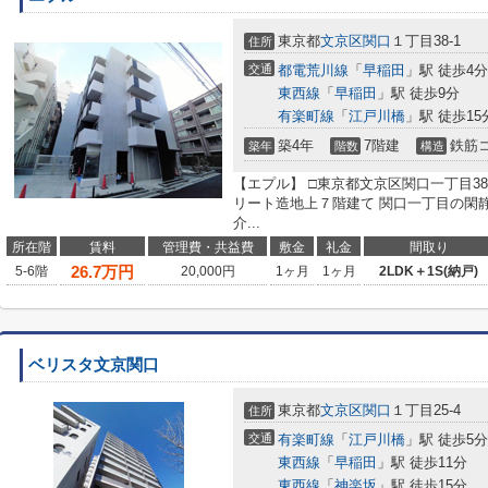
東京都
文京区
関口
１丁目38-1
住所
交通
都電荒川線
「
早稲田
」駅 徒歩4分
東西線
「
早稲田
」駅 徒歩9分
有楽町線
「
江戸川橋
」駅 徒歩15
築4年
7階建
鉄筋
築年
階数
構造
【エプル】 □東京都文京区関口一丁目3
リート造地上７階建て 関口一丁目の閑
介...
所在階
賃料
管理費・共益費
敷金
礼金
間取り
26.7
万円
5-6階
20,000円
1ヶ月
1ヶ月
2LDK＋1S(納戸)
ベリスタ文京関口
東京都
文京区
関口
１丁目25-4
住所
交通
有楽町線
「
江戸川橋
」駅 徒歩5分
東西線
「
早稲田
」駅 徒歩11分
東西線
「
神楽坂
」駅 徒歩15分