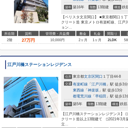
築16年
13階建
鉄
築年
階数
構造
【ベリスタ文京関口】 ■東京都関口１丁目
クリート造 東京メトロ有楽町線、江戸
ョン...
所在階
賃料
管理費・共益費
敷金
礼金
間取り
27
万円
2階
10,000円
2ヶ月
1ヶ月
2LDK
5
江戸川橋ステーションレジデンス
東京都
文京区
関口
１丁目44-8
住所
交通
有楽町線
「
江戸川橋
」駅 徒歩3分
東西線
「
神楽坂
」駅 徒歩13分
都電荒川線
「
早稲田
」駅 徒歩13
築5年
13階建
鉄筋
築年
階数
構造
【江戸川橋ステーションレジデンス】 □東
クリート造以上13階建て □2021年3
立...