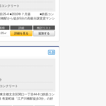
筋コンクリート
25-4 ■2010年７月築 ■鉄筋コン
川橋駅から徒歩5分の高級分譲賃貸マンシ
面積
詳細
検討リスト
8.05㎡
詳細を見る
追加する
分
コンクリート
京都文京区関口一丁目44-8 □鉄筋コン
月築 有楽町線「江戸川橋駅徒歩3分」の好