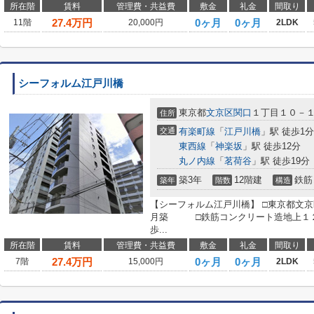
所在階
賃料
管理費・共益費
敷金
礼金
間取り
27.4
万円
0ヶ月
0ヶ月
11階
20,000円
2LDK
シーフォルム江戸川橋
東京都
文京区
関口
１丁目１０－
住所
交通
有楽町線
「
江戸川橋
」駅 徒歩1分
東西線
「
神楽坂
」駅 徒歩12分
丸ノ内線
「
茗荷谷
」駅 徒歩19分
築3年
12階建
鉄筋
築年
階数
構造
【シーフォルム江戸川橋】 □東京都文京
月築 □鉄筋コンクリート造地上１２
歩...
所在階
賃料
管理費・共益費
敷金
礼金
間取り
27.4
万円
0ヶ月
0ヶ月
7階
15,000円
2LDK