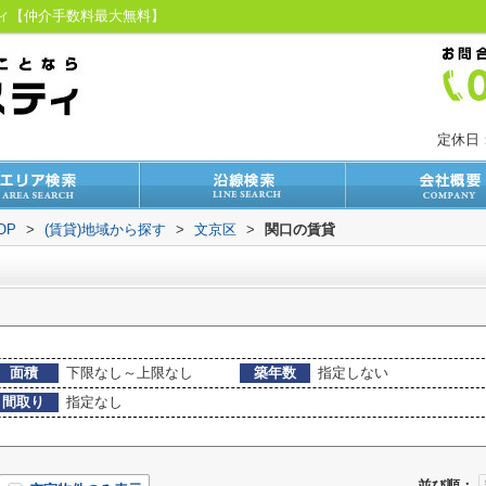
ティ【仲介手数料最大無料】
定休日
OP
>
(賃貸)地域から探す
>
文京区
>
関口の賃貸
面積
下限なし～上限なし
築年数
指定しない
間取り
指定なし
並び順：