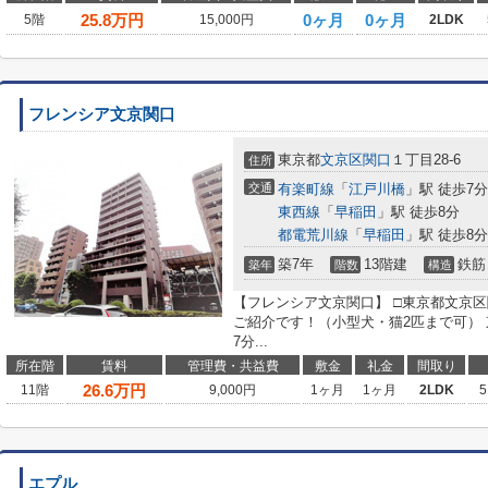
25.8
万円
0ヶ月
0ヶ月
5階
15,000円
2LDK
フレンシア文京関口
東京都
文京区
関口
１丁目28-6
住所
交通
有楽町線
「
江戸川橋
」駅 徒歩7分
東西線
「
早稲田
」駅 徒歩8分
都電荒川線
「
早稲田
」駅 徒歩8分
築7年
13階建
鉄筋
築年
階数
構造
【フレンシア文京関口】 □東京都文京区
ご紹介です！（小型犬・猫2匹まで可）
7分...
所在階
賃料
管理費・共益費
敷金
礼金
間取り
26.6
万円
11階
9,000円
1ヶ月
1ヶ月
2LDK
5
エプル