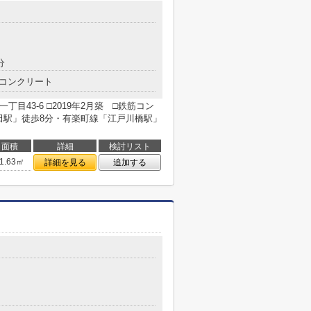
分
コンクリート
目43-6 □2019年2月築 □鉄筋コン
田駅」徒歩8分・有楽町線「江戸川橋駅」
面積
詳細
検討リスト
1.63㎡
詳細を見る
追加する