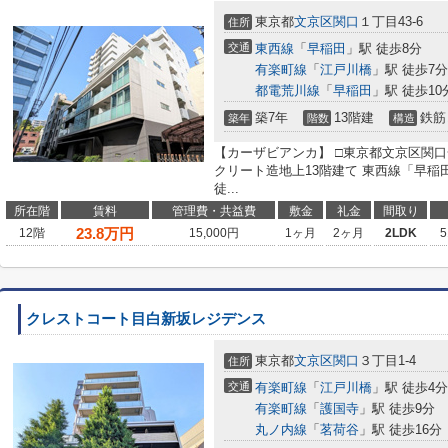
東京都
文京区
関口
１丁目43-6
住所
交通
東西線
「
早稲田
」駅 徒歩8分
有楽町線
「
江戸川橋
」駅 徒歩7分
都電荒川線
「
早稲田
」駅 徒歩10
築7年
13階建
鉄筋
築年
階数
構造
【カーザビアンカ】 □東京都文京区関口一丁
クリート造地上13階建て 東西線「早稲
徒...
所在階
賃料
管理費・共益費
敷金
礼金
間取り
23.8
万円
12階
15,000円
1ヶ月
2ヶ月
2LDK
5
クレストコート目白新坂レジデンス
東京都
文京区
関口
３丁目1-4
住所
交通
有楽町線
「
江戸川橋
」駅 徒歩4分
有楽町線
「
護国寺
」駅 徒歩9分
丸ノ内線
「
茗荷谷
」駅 徒歩16分