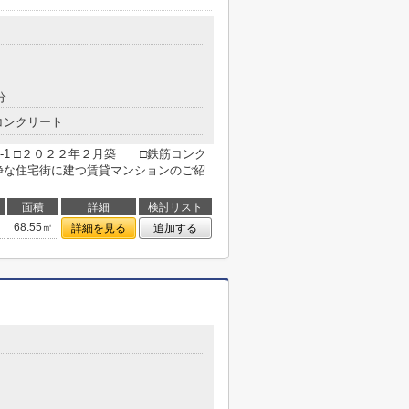
分
コンクリート
8-1 □２０２２年２月築 □鉄筋コンク
静な住宅街に建つ賃貸マンションのご紹
面積
詳細
検討リスト
68.55㎡
詳細を見る
追加する