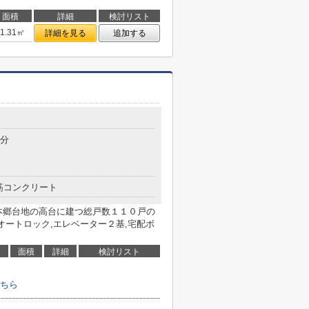
面積
詳細
検討リスト
51.31㎡
詳細を見る
追加する
3分
筋コンクリート
本郷台地の高台に建つ総戸数１１０戸の
オートロック,エレベーター２基,宅配ボ
面積
詳細
検討リスト
ちら