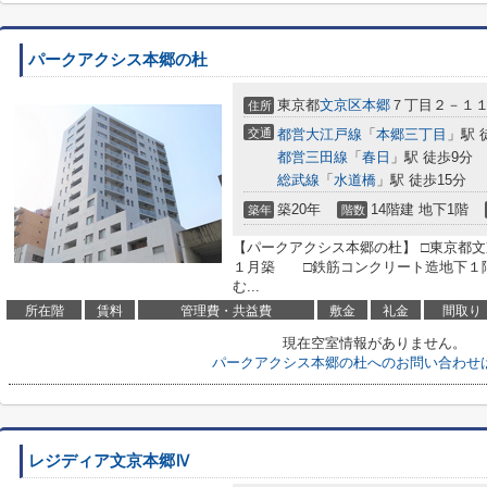
パークアクシス本郷の杜
東京都
文京区
本郷
７丁目２－１
住所
交通
都営大江戸線
「
本郷三丁目
」駅 
都営三田線
「
春日
」駅 徒歩9分
総武線
「
水道橋
」駅 徒歩15分
築20年
14階建 地下1階
築年
階数
【パークアクシス本郷の杜】 □東京都文
１月築 □鉄筋コンクリート造地下１階
む...
所在階
賃料
管理費・共益費
敷金
礼金
間取り
現在空室情報がありません。
パークアクシス本郷の杜へのお問い合わせ
レジディア文京本郷Ⅳ