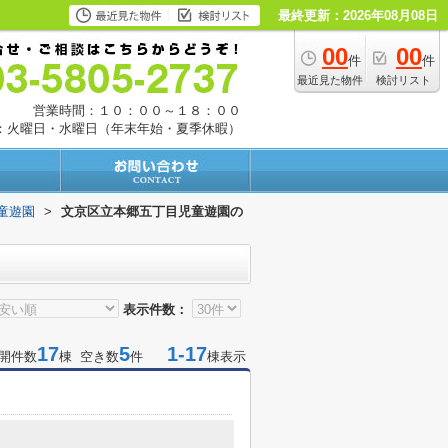
最終更新：2026年08月08日
00
00
件
件
最近見た物件
検討リスト
営業時間：１０：００～１８：００
：火曜日・水曜日（年末年始・夏季休暇）
童遊園
>
文京区立本郷五丁目児童遊園の
表示件数：
17
5
1-17
開件数
棟 空き数
件
棟表示