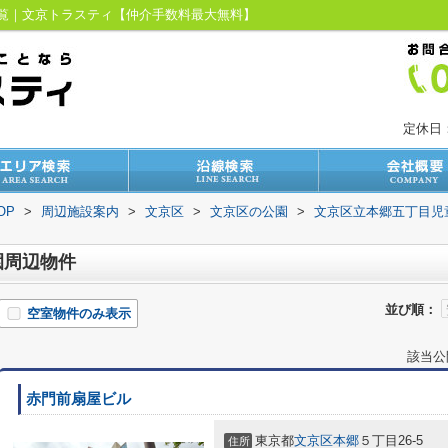
一覧｜文京トラスティ【仲介手数料最大無料】
定休日
OP
>
周辺施設案内
>
文京区
>
文京区の公園
>
文京区立本郷五丁目児
園周辺物件
並び順：
空室物件のみ表示
該当公
赤門前扇屋ビル
東京都
文京区
本郷
５丁目26-5
住所