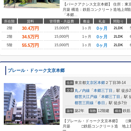
【パークアクシス文京本郷】 住所：東京都文
月築 構造：鉄筋コンクリート造地上8
「本郷...
所在階
賃料
管理費・共益費
敷金
礼金
間取り
30.4
万円
0ヶ月
2階
15,000円
1ヶ月
2LDK
34.5
万円
0ヶ月
2階
15,000円
1ヶ月
2LDK
55.5
万円
0ヶ月
5階
15,000円
1ヶ月
2LDK
プレール・ドゥーク文京本郷
東京都
文京区
本郷
２丁目38-14
住所
交通
丸ノ内線
「
本郷三丁目
」駅 徒歩
都営大江戸線
「
本郷三丁目
」駅 
都営三田線
「
春日
」駅 徒歩7分
築2年
12階建
鉄筋
築年
階数
構造
【プレール・ドゥーク文京本郷】 □東京都
月築 □鉄筋コンクリート造 地上12