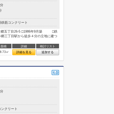
4分
分
骨鉄筋コンクリート
五丁目26-5 □1986年9月築 □鉄
本郷三丁目駅から徒歩４分の立地に建つ
面積
詳細
検討リスト
8.73㎡
詳細を見る
追加する
6分
コンクリート