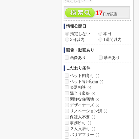
17
件が該当
情報公開日
指定しない
本日
3日以内
1週間以内
画像・動画あり
画像あり
動画あり
こだわり条件
ペット飼育可
(-)
ペット専用設備
(-)
楽器相談
(-)
陽当り良好
(-)
閑静な住宅地
(-)
デザイナーズ
(-)
リノベーション済
(-)
保証人不要
(-)
事務所可
(-)
２人入居可
(-)
バリアフリー
(-)