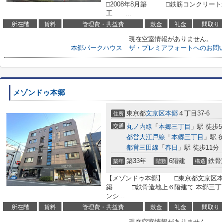
□2008年8月築 □鉄筋コンクリート
工 ...
所在階
賃料
管理費・共益費
敷金
礼金
間取り
現在空室情報がありません。
本郷パークハウス ザ・プレミアフォートへのお問
メゾンドゥ本郷
東京都
文京区
本郷
４丁目37-6
住所
交通
丸ノ内線
「
本郷三丁目
」駅 徒歩
都営大江戸線
「
本郷三丁目
」駅 
都営三田線
「
春日
」駅 徒歩11分
築33年
6階建
鉄骨
築年
階数
構造
【メゾンドゥ本郷】 □東京都文京区本
築 □鉄骨造地上６階建て 本郷三丁
ンシ...
所在階
賃料
管理費・共益費
敷金
礼金
間取り
現在空室情報がありません。