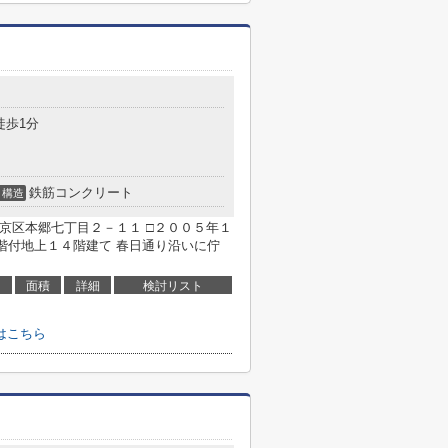
１
徒歩1分
鉄筋コンクリート
構造
京区本郷七丁目２－１１ □２００５年１
付地上１４階建て 春日通り沿いに佇
面積
詳細
検討リスト
はこちら