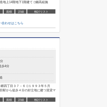
造地上14階地下1階建て □錢高組施
面積
詳細
検討リスト
い合わせはこちら
5分
徒歩4分
造
郷四丁目３７－６ □１９９３年５月
目駅から徒歩４分の好立地に建つ賃貸マ
面積
詳細
検討リスト