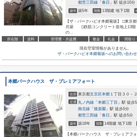
都営三田線
「
春日
」駅 徒歩10分
築5年
13階建 地下1階
築年
階数
【ザ・パークハビオ本郷菊坂】 □東京都文
月築 □鉄筋コンクリート造地上13階
の...
所在階
賃料
管理費・共益費
敷金
礼金
間取り
現在空室情報がありません。
ザ・パークハビオ本郷菊坂へのお問い合わせ
本郷パークハウス ザ・プレミアフォート
東京都
文京区
本郷
１丁目３０－
住所
交通
丸ノ内線
「
本郷三丁目
」駅 徒歩
南北線
「
後楽園
」駅 徒歩5分
都営三田線
「
春日
」駅 徒歩5分
築18年
14階建 地下1階
築年
階数
【本郷パークハウス ザ・プレミアフォー