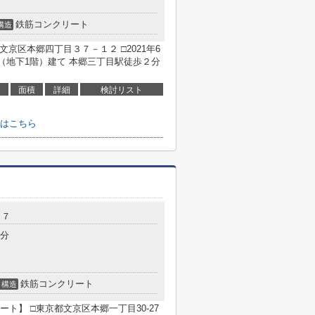
鉄筋コンクリート
構造
京区本郷四丁目３７－１２ □2021年6
（地下1階）建て 本郷三丁目駅徒歩２分
面積
詳細
検討リスト
はこちら
２７
5分
鉄筋コンクリート
構造
ト】 □東京都文京区本郷一丁目30-27