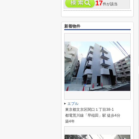
17
件が該当
新着物件
エプル
東京都文京区関口１丁目38-1
都電荒川線「早稲田」駅 徒歩4分
築4年