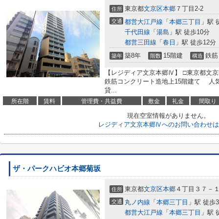
東京都
文京区
本郷
７丁目2-2
住所
交通
都営大江戸線
「
本郷三丁目
」駅 
千代田線
「
湯島
」駅 徒歩10分
都営三田線
「
春日
」駅 徒歩12分
築8年
15階建
鉄筋
築年
階数
構造
【レジディア文京本郷Ⅳ】 □東京都文京区
鉄筋コンクリート造地上15階建て 人
貸...
所在階
賃料
管理費・共益費
敷金
礼金
間取り
現在空室情報がありません。
レジディア文京本郷Ⅳへのお問い合わせは
ザ・パークハビオ本郷菊坂
東京都
文京区
本郷
４丁目３７－
住所
交通
丸ノ内線
「
本郷三丁目
」駅 徒歩
都営大江戸線
「
本郷三丁目
」駅 