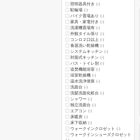
照明器具付き
(-)
駐輪場
(-)
バイク置場あり
(-)
家具・家電付き
(-)
洗濯機置場有
(-)
外観タイル張り
(-)
コンロ２口以上
(-)
食器洗い乾燥機
(-)
システムキッチン
(-)
対面式キッチン
(-)
バス・トイレ別
(-)
追焚機能浴室
(-)
浴室乾燥機
(-)
温水洗浄便座
(-)
洗面台
(-)
洗髪洗面化粧台
(-)
シャワー
(-)
独立洗面台
(-)
エアコン
(-)
床暖房
(-)
床下収納
(-)
ウォークインクロゼット
(-)
ウォークインシューズクロゼット