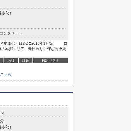
徒歩3分
コンクリート
本郷七丁目2-2 □2018年1月築 □
気の本郷エリア、春日通りに佇む高級賃
面積
詳細
検討リスト
こちら
１２
3分
徒歩2分