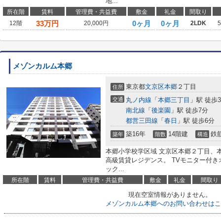
地...
所在階
賃料
管理費・共益費
敷金
礼金
間取り
33
万円
0ヶ月
0ヶ月
12階
20,000円
2LDK
メゾンカルム本郷
東京都
文京区
本郷
２丁目
住所
交通
丸ノ内線
「
本郷三丁目
」駅 徒歩
南北線
「
後楽園
」駅 徒歩7分
都営三田線
「
春日
」駅 徒歩6分
築16年
14階建
鉄
築年
階数
構造
本郷小学校学区域 文京区本郷２丁目、
高級賃貸レジデンス。 TVモニター付き
ック...
所在階
賃料
管理費・共益費
敷金
礼金
間取り
現在空室情報がありません。
メゾンカルム本郷へのお問い合わせはこ