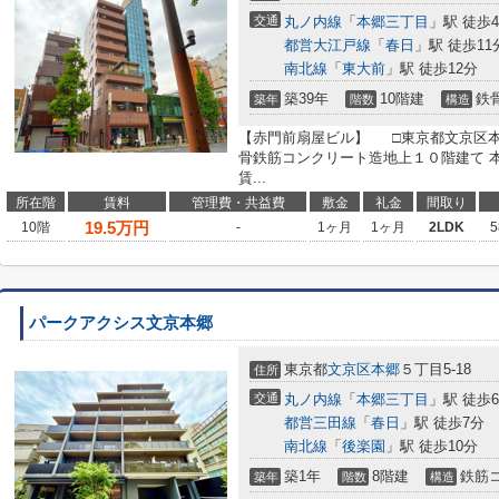
交通
丸ノ内線
「
本郷三丁目
」駅 徒歩
都営大江戸線
「
春日
」駅 徒歩11
南北線
「
東大前
」駅 徒歩12分
築39年
10階建
鉄
築年
階数
構造
【赤門前扇屋ビル】 □東京都文京区本郷
骨鉄筋コンクリート造地上１０階建て 
賃...
所在階
賃料
管理費・共益費
敷金
礼金
間取り
19.5
万円
10階
-
1ヶ月
1ヶ月
2LDK
5
パークアクシス文京本郷
東京都
文京区
本郷
５丁目5-18
住所
交通
丸ノ内線
「
本郷三丁目
」駅 徒歩
都営三田線
「
春日
」駅 徒歩7分
南北線
「
後楽園
」駅 徒歩10分
築1年
8階建
鉄筋
築年
階数
構造