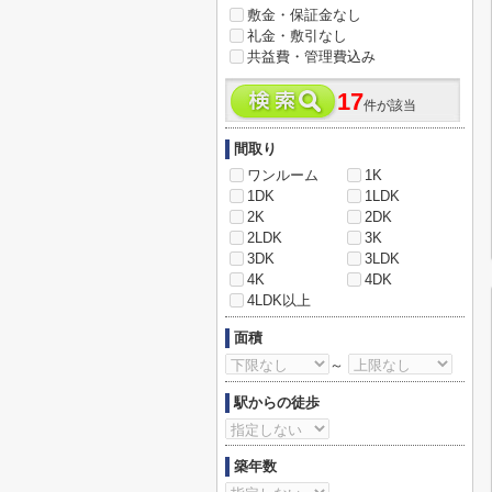
敷金・保証金なし
礼金・敷引なし
共益費・管理費込み
17
件が該当
間取り
ワンルーム
1K
1DK
1LDK
2K
2DK
2LDK
3K
3DK
3LDK
4K
4DK
4LDK以上
面積
～
駅からの徒歩
築年数