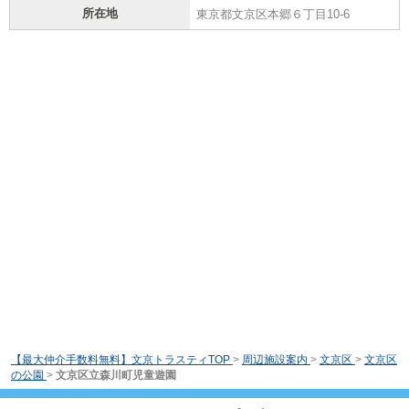
所在地
東京都文京区本郷６丁目10-6
【最大仲介手数料無料】文京トラスティTOP
>
周辺施設案内
>
文京区
>
文京区
の公園
>
文京区立森川町児童遊園