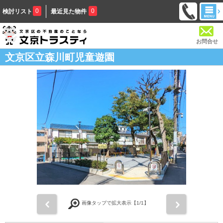
0
0
検討リスト
最近見た物件
お問合せ
文京区立森川町児童遊園
前
次
画像タップで拡大表示【
1
/1】