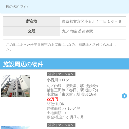
桜の名所です♪
所在地
東京都文京区小石川４丁目１６－９
交通
丸ノ内線 茗荷谷駅
この地にあった松平播磨守の上屋敷にちなみ、播磨坂と名付けられまし
た。
施設周辺の物件
賃貸｜マンション
小石川コロン
丸ノ内線「後楽園」駅 徒歩8分
都営三田線「春日」駅 徒歩7分
南北線「東大前」駅 徒歩16分
22万円
間取:
1LDK
建物面積:
- / 15.64坪
土地面積:
- / -
敷金/礼金:
1ヶ月/1ヶ月
賃貸｜マンション