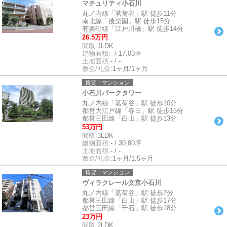
マチュリティ小石川
丸ノ内線「茗荷谷」駅 徒歩11分
南北線「後楽園」駅 徒歩15分
有楽町線「江戸川橋」駅 徒歩14分
26.5万円
間取:
1LDK
建物面積:
- / 17.03坪
土地面積:
- / -
敷金/礼金:
1ヶ月/1ヶ月
賃貸｜マンション
小石川パークタワー
丸ノ内線「茗荷谷」駅 徒歩10分
都営大江戸線「春日」駅 徒歩15分
都営三田線「白山」駅 徒歩13分
53万円
間取:
3LDK
建物面積:
- / 30.80坪
土地面積:
- / -
敷金/礼金:
1ヶ月/1.5ヶ月
賃貸｜マンション
ヴィラクレール文京小石川
丸ノ内線「茗荷谷」駅 徒歩7分
都営三田線「白山」駅 徒歩17分
都営三田線「千石」駅 徒歩18分
23万円
間取:
2LDK