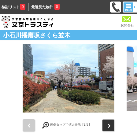
0
0
検討リスト
最近見た物件
お問合せ
小石川播磨坂さくら並木
前
次
画像タップで拡大表示【
1
/5】