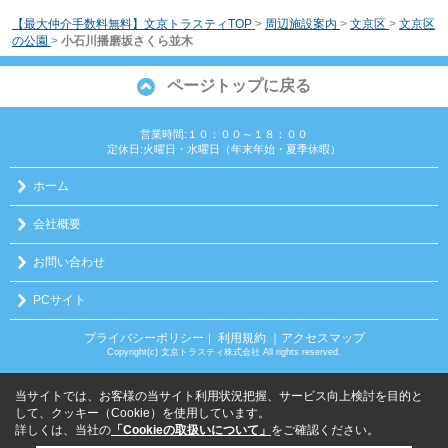
【最大仲介手数料無料】文京トラスティTOP
>
周辺施設案内
>
文京区
>
文京区
の公園
>
小石川播磨坂さくら並木
ページトップに戻る
営業時間:１０：００～１８：００
定休日:火曜日・水曜日（年末年始・夏季休暇）
ホーム
会社概要
お問い合わせ
PCサイト
プライバシーポリシー
利用規約
｜アクセスマップ
｜
Copyright(c) 文京トラスティ株式会社 All rights reserved.
当サイトでは、お客様の当サイト利用状況把握、サービス向上検討を目的と
して、クッキー（Cookie）を使用しています。
詳しくは、当社の
「Cookieの取扱いについて」
をご確認ください。