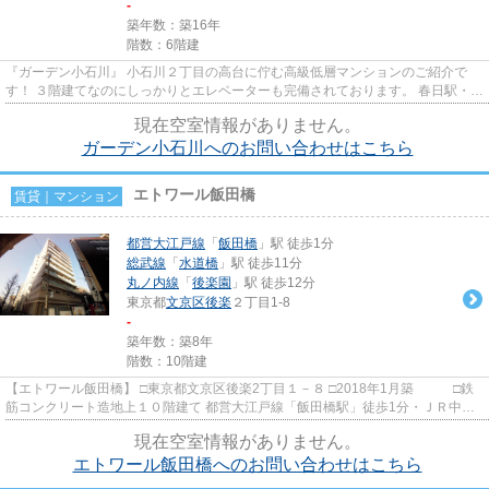
-
築年数：築16年
階数：6階建
『ガーデン小石川』 小石川２丁目の高台に佇む高級低層マンションのご紹介で
す！ ３階建てなのにしっかりとエレベーターも完備されております。 春日駅・後
楽園駅共に徒歩４分と近く何...
現在空室情報がありません。
ガーデン小石川へのお問い合わせはこちら
エトワール飯田橋
賃貸｜マンション
都営大江戸線
「
飯田橋
」駅 徒歩1分
総武線
「
水道橋
」駅 徒歩11分
丸ノ内線
「
後楽園
」駅 徒歩12分
東京都
文京区
後楽
２丁目1-8
-
築年数：築8年
階数：10階建
【エトワール飯田橋】 □東京都文京区後楽2丁目１－８ □2018年1月築 □鉄
筋コンクリート造地上１０階建て 都営大江戸線「飯田橋駅」徒歩1分・ＪＲ中央
線・総武線「飯田橋駅」徒...
現在空室情報がありません。
エトワール飯田橋へのお問い合わせはこちら