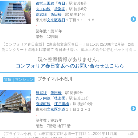
都営三田線
「
春日
」駅 徒歩8分
丸ノ内線
「
後楽園
」駅 徒歩6分
総武線
「
飯田橋
」駅 徒歩14分
東京都
文京区
春日
１丁目１１－１８
-
築年数：築18年
階数：12階建
【コンフォリア春日富坂】 □東京都文京区春日一丁目11-18 □2008年2月築 □鉄
筋コンクリート造地上12階建て 春日通り沿い、富坂上の高台に佇むペット可高級
レジデンスのご紹介です！...
現在空室情報がありません。
コンフォリア春日富坂へのお問い合わせはこちら
プライマル小石川
賃貸｜マンション
総武線
「
飯田橋
」駅 徒歩9分
丸ノ内線
「
後楽園
」駅 徒歩11分
有楽町線
「
江戸川橋
」駅 徒歩14分
東京都
文京区
水道
１丁目１２－１
-
築年数：築19年
階数：7階建 地下1階
【プライマル小石川】 □東京都文京区水道一丁目12-1 □2006年11月築 □鉄