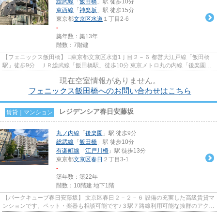
総武線
「
飯田橋
」駅 徒歩10分
東西線
「
神楽坂
」駅 徒歩15分
東京都
文京区
水道
１丁目2-6
-
築年数：築13年
階数：7階建
【フェニックス飯田橋】 □東京都文京区水道1丁目２－６ 都営大江戸線「飯田橋
駅」徒歩9分 ＪＲ総武線「飯田橋駅」徒歩10分 東京メトロ丸の内線「後楽園
駅」徒歩10分 全ての駅が少...
現在空室情報がありません。
フェニックス飯田橋へのお問い合わせはこちら
レジデンシア春日安藤坂
賃貸｜マンション
丸ノ内線
「
後楽園
」駅 徒歩9分
総武線
「
飯田橋
」駅 徒歩10分
有楽町線
「
江戸川橋
」駅 徒歩13分
東京都
文京区
春日
２丁目3-1
-
築年数：築22年
階数：10階建 地下1階
【パークキューブ春日安藤坂】 文京区春日２－２－６ 設備の充実した高級賃貸マ
ンションです。ペット・楽器も相談可能です♪３駅７路線利用可能な抜群のアクセ
ス。東京ドームシティ、...