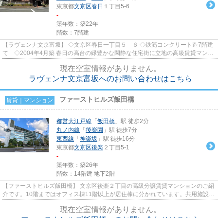
東京都
文京区
春日
１丁目5-6
-
築年数：築22年
階数：7階建
【ラヴェンナ文京富坂】 ◇文京区春日一丁目５－６ ◇鉄筋コンクリート造7階建
て ◇2004年4月築 春日の高台の緑豊かな閑静な住宅街に立地の高級賃貸マンシ
ョンのご紹介です。 本当に...
現在空室情報がありません。
ラヴェンナ文京富坂へのお問い合わせはこちら
ファーストヒルズ飯田橋
賃貸｜マンション
都営大江戸線
「
飯田橋
」駅 徒歩2分
丸ノ内線
「
後楽園
」駅 徒歩7分
東西線
「
神楽坂
」駅 徒歩16分
東京都
文京区
後楽
２丁目5-1
-
築年数：築26年
階数：14階建 地下2階
【ファーストヒルズ飯田橋】 文京区後楽２丁目の高級分譲賃貸マンションのご紹
介です。10階まではオフィス棟11階以上が居住棟に分かれています。共用施設と
して空中庭園が有り、居住者...
現在空室情報がありません。