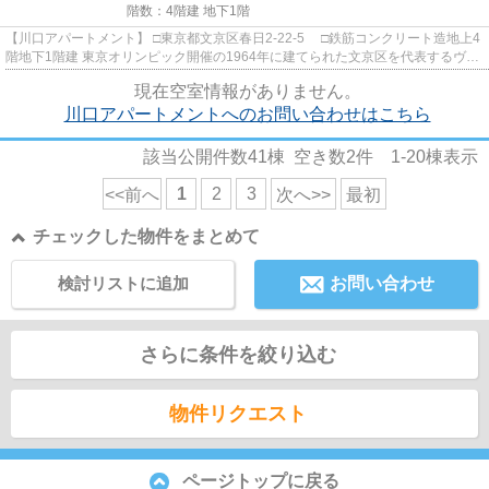
階数：4階建 地下1階
【川口アパートメント】 □東京都文京区春日2-22-5 □鉄筋コンクリート造地上4
階地下1階建 東京オリンピック開催の1964年に建てられた文京区を代表するヴィ
ンテージマンションのご...
現在空室情報がありません。
川口アパートメントへのお問い合わせはこちら
該当公開件数
41
棟 空き数
2
件
1-20
棟表示
1
2
3
<<前へ
次へ>>
最初
チェックした物件をまとめて
検討リストに追加
お問い合わせ
さらに条件を絞り込む
物件リクエスト
ページトップに戻る