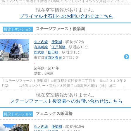
筋コンクリート造地下１階地上7階建て ペット可ハイスペック賃貸マンションの
ご紹介です！ 閑静な住宅...
現在空室情報がありません。
プライマル小石川へのお問い合わせはこちら
ステージファースト後楽園
賃貸｜マンション
丸ノ内線
「
後楽園
」駅 徒歩12分
有楽町線
「
江戸川橋
」駅 徒歩12分
総武線
「
飯田橋
」駅 徒歩13分
東京都
文京区
春日
２丁目5-6
-
築年数：築16年
階数：8階建
【ステージファースト後楽園】 □東京都文京区春日二丁目５－６ □２０１０年２
月築 □鉄筋コンクリート造地上８階建て □南海辰村建設（株） 施工 □
明和住販 旧分譲 春日の...
現在空室情報がありません。
ステージファースト後楽園へのお問い合わせはこちら
フェニックス飯田橋
賃貸｜マンション
丸ノ内線
「
後楽園
」駅 徒歩10分