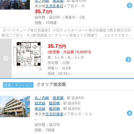
丸ノ内線
「
後楽園
」駅 徒歩10分
東京都
文京区
春日
２丁目２－６
35.7
万円
築年数：築20年 ｜募集中：
1室
階数：15階建
【パークキューブ春日安藤坂】 ※旧チェスターコート春日安藤坂 □東京都文京区
春日二丁目２－６ □鉄骨鉄筋コンクリート造地上１５階建て □２００５年１０
月築 春日二丁目の高台に...
35.7
万
円
(管理費・共益費 15,000円)
敷：1ヶ月｜礼：1ヶ月
所在階：12階
間取り：3LDK
面積：68.94㎡
クオリア後楽園
賃貸｜マンション
丸ノ内線
「
後楽園
」駅 徒歩6分
総武線
「
飯田橋
」駅 徒歩9分
南北線
「
飯田橋
」駅 徒歩6分
東京都
文京区
後楽
２丁目１９－１３
-
築年数：築22年
階数：7階建