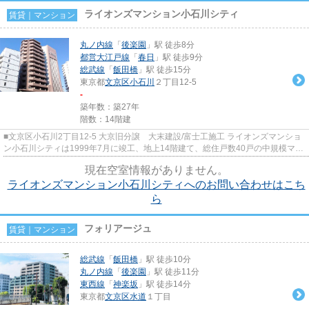
ライオンズマンション小石川シティ
賃貸｜マンション
丸ノ内線
「
後楽園
」駅 徒歩8分
都営大江戸線
「
春日
」駅 徒歩9分
総武線
「
飯田橋
」駅 徒歩15分
東京都
文京区
小石川
２丁目12-5
-
築年数：築27年
階数：14階建
■文京区小石川2丁目12-5 大京旧分譲 大末建設/富士工施工 ライオンズマンショ
ン小石川シティは1999年7月に竣工、地上14階建て、総住戸数40戸の中規模マン
ションです。 富坂上の高...
現在空室情報がありません。
ライオンズマンション小石川シティへのお問い合わせはこち
ら
フォリアージュ
賃貸｜マンション
総武線
「
飯田橋
」駅 徒歩10分
丸ノ内線
「
後楽園
」駅 徒歩11分
東西線
「
神楽坂
」駅 徒歩14分
東京都
文京区
水道
１丁目
-