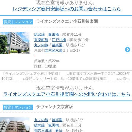
現在空室情報がありません。
レジデンシア春日安藤坂へのお問い合わせはこちら
ライオンズスクエア小石川後楽園
賃貸｜マンション
総武線
「
飯田橋
」駅 徒歩11分
有楽町線
「
江戸川橋
」駅 徒歩11分
丸ノ内線
「
後楽園
」駅 徒歩12分
東京都
文京区
水道
１丁目2-17
-
築年数：築22年
階数：10階建
【ライオンズスクエア小石川後楽園】 □東京都文京区水道一丁目2-17 □2003年
10月築 □鉄筋コンクリート造 地上10階建て □鉄建建設施工 □大京｜
ライオンズレジデンス・ワ...
現在空室情報がありません。
ライオンズスクエア小石川後楽園へのお問い合わせはこちら
ラヴェンナ文京富坂
賃貸｜マンション
丸ノ内線
「
後楽園
」駅 徒歩8分
総武線
「
飯田橋
」駅 徒歩11分
都営三田線
「
春日
」駅 徒歩8分