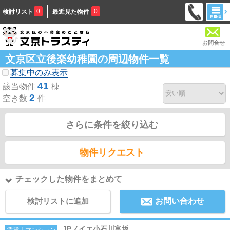
0
0
検討リスト
最近見た物件
お問合せ
文京区立後楽幼稚園の周辺物件一覧
募集中のみ表示
41
該当物件
棟
2
空き数
件
さらに条件を絞り込む
物件リクエスト
チェックした物件をまとめて
検討リストに追加
お問い合わせ
JPノイエ小石川富坂
賃貸｜マンション