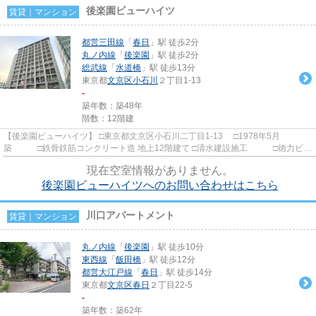
後楽園ビューハイツ
賃貸｜マンション
都営三田線
「
春日
」駅 徒歩2分
丸ノ内線
「
後楽園
」駅 徒歩2分
総武線
「
水道橋
」駅 徒歩13分
東京都
文京区
小石川
２丁目1-13
-
築年数：築48年
階数：12階建
【後楽園ビューハイツ】 □東京都文京区小石川二丁目1-13 □1978年5月
築 □鉄骨鉄筋コンクリート造 地上12階建て □清水建設施工 □徳力ビル
ディング旧分譲 東京メトロ丸の...
現在空室情報がありません。
後楽園ビューハイツへのお問い合わせはこちら
川口アパートメント
賃貸｜マンション
丸ノ内線
「
後楽園
」駅 徒歩10分
東西線
「
飯田橋
」駅 徒歩12分
都営大江戸線
「
春日
」駅 徒歩14分
東京都
文京区
春日
２丁目22-5
-
築年数：築62年