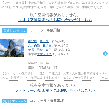
【クオリア後楽園】 東急建設施工・東急不動産旧分譲 人気の分譲賃貸マンション
のご紹介です! 利便性抜群の好立地！ 学区は金富小学校・第三中学校になりま
す。
現在空室情報がありません。
クオリア後楽園へのお問い合わせはこちら
ラ・トゥール飯田橋
賃貸｜マンション
南北線
「
飯田橋
」駅 徒歩3分
丸ノ内線
「
後楽園
」駅 徒歩8分
都営三田線
「
春日
」駅 徒歩11分
東京都
文京区
後楽
２丁目６－１
-
築年数：築16年
階数：34階建 地下3階
【ラ・トゥール飯田橋】 設計・日建設計、施工・大林組の超高級賃貸レジデ
ンス。 制震構造です（地震による揺れを抑え、エネルギーを吸収します）。 ペッ
ト相談可。 充実の２４時...
現在空室情報がありません。
ラ・トゥール飯田橋へのお問い合わせはこちら
コンフォリア春日富坂
賃貸｜マンション