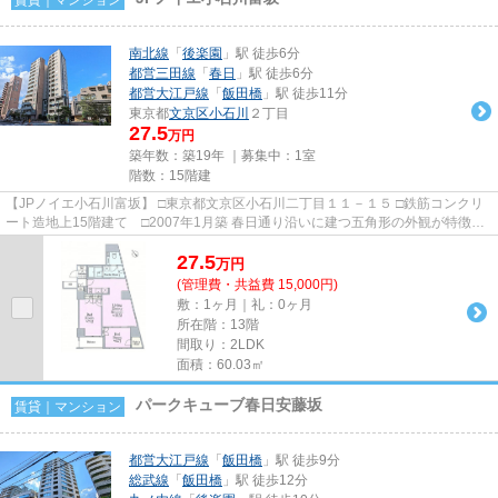
南北線
「
後楽園
」駅 徒歩6分
都営三田線
「
春日
」駅 徒歩6分
都営大江戸線
「
飯田橋
」駅 徒歩11分
東京都
文京区
小石川
２丁目
27.5
万円
築年数：築19年 ｜募集中：
1室
階数：15階建
【JPノイエ小石川富坂】 □東京都文京区小石川二丁目１１－１５ □鉄筋コンクリ
ート造地上15階建て □2007年1月築 春日通り沿いに建つ五角形の外観が特徴的
な賃貸マンションのご紹介...
27.5
万
円
(管理費・共益費 15,000円)
敷：1ヶ月｜礼：0ヶ月
所在階：13階
間取り：2LDK
面積：60.03㎡
パークキューブ春日安藤坂
賃貸｜マンション
都営大江戸線
「
飯田橋
」駅 徒歩9分
総武線
「
飯田橋
」駅 徒歩12分