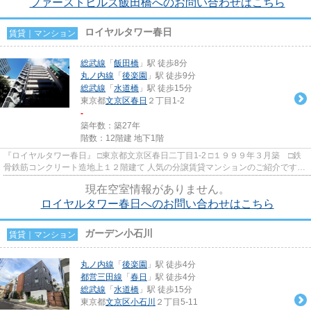
ファーストヒルズ飯田橋へのお問い合わせはこちら
ロイヤルタワー春日
賃貸｜マンション
総武線
「
飯田橋
」駅 徒歩8分
丸ノ内線
「
後楽園
」駅 徒歩9分
総武線
「
水道橋
」駅 徒歩15分
東京都
文京区
春日
２丁目1-2
-
築年数：築27年
階数：12階建 地下1階
『ロイヤルタワー春日』 □東京都文京区春日二丁目1-2 □１９９９年３月築 □鉄
骨鉄筋コンクリート造地上１２階建て 人気の分譲賃貸マンションのご紹介です。
都営地下鉄飯田橋駅より徒...
現在空室情報がありません。
ロイヤルタワー春日へのお問い合わせはこちら
ガーデン小石川
賃貸｜マンション
丸ノ内線
「
後楽園
」駅 徒歩4分
都営三田線
「
春日
」駅 徒歩4分
総武線
「
水道橋
」駅 徒歩15分
東京都
文京区
小石川
２丁目5-11