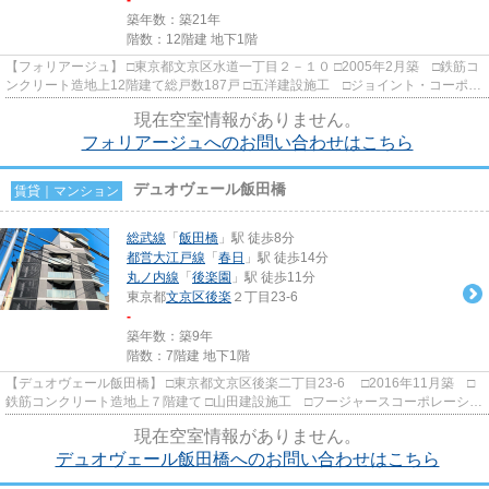
築年数：築21年
階数：12階建 地下1階
【フォリアージュ】 □東京都文京区水道一丁目２－１０ □2005年2月築 □鉄筋コ
ンクリート造地上12階建て総戸数187戸 □五洋建設施工 □ジョイント・コーポレ
ーション旧分譲 オフホワ...
現在空室情報がありません。
フォリアージュへのお問い合わせはこちら
デュオヴェール飯田橋
賃貸｜マンション
総武線
「
飯田橋
」駅 徒歩8分
都営大江戸線
「
春日
」駅 徒歩14分
丸ノ内線
「
後楽園
」駅 徒歩11分
東京都
文京区
後楽
２丁目23-6
-
築年数：築9年
階数：7階建 地下1階
【デュオヴェール飯田橋】 □東京都文京区後楽二丁目23-6 □2016年11月築 □
鉄筋コンクリート造地上７階建て □山田建設施工 □フージャースコーポレーショ
ン旧分譲 飯田橋駅徒歩8...
現在空室情報がありません。
デュオヴェール飯田橋へのお問い合わせはこちら