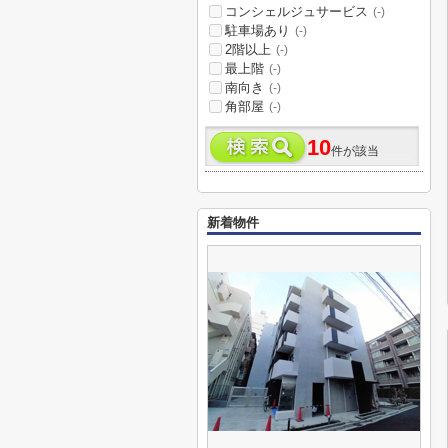
コンシェルジュサービス
(-)
駐車場あり
(-)
2階以上
(-)
最上階
(-)
南向き
(-)
角部屋
(-)
10
件が該当
新着物件