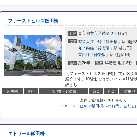
ファーストヒルズ飯田橋
東京都
文京区
後楽
２丁目5-1
住所
交通
都営大江戸線
「
飯田橋
」駅 徒歩
丸ノ内線
「
後楽園
」駅 徒歩7分
東西線
「
神楽坂
」駅 徒歩16分
築26年
14階建 地下2階
築年
階数
【ファーストヒルズ飯田橋】 文京区後
紹介です。10階まではオフィス棟11
設とし...
所在階
賃料
管理費・共益費
敷金
礼金
間取り
現在空室情報がありません。
ファーストヒルズ飯田橋へのお問い合わせ
エトワール飯田橋