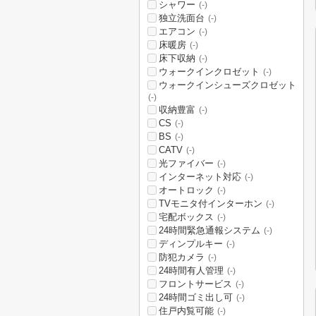
シャワー
(-)
独立洗面台
(-)
エアコン
(-)
床暖房
(-)
床下収納
(-)
ウォークインクロゼット
(-)
ウォークインシューズクロゼット
(-)
収納豊富
(-)
CS
(-)
BS
(-)
CATV
(-)
光ファイバー
(-)
インターネット対応
(-)
オートロック
(-)
TVモニタ付インターホン
(-)
宅配ボックス
(-)
24時間緊急通報システム
(-)
ディンプルキー
(-)
防犯カメラ
(-)
24時間有人管理
(-)
フロントサービス
(-)
24時間ゴミ出し可
(-)
住戸内覧可能
(-)