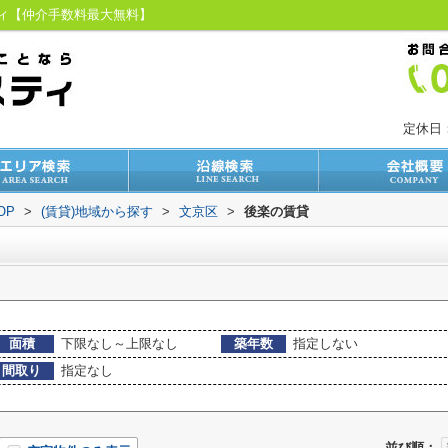
ティ【仲介手数料最大無料】
定休日
OP
>
(賃貸)地域から探す
>
文京区
>
後楽の賃貸
面積
下限なし～上限なし
築年数
指定しない
間取り
指定なし
並び順：