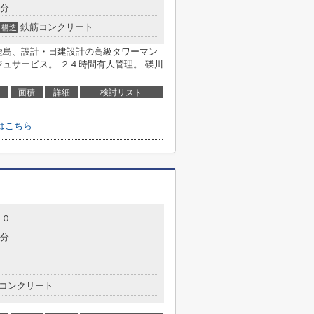
4分
鉄筋コンクリート
構造
鹿島、設計・日建設計の高級タワーマン
ュサービス。 ２４時間有人管理。 礫川
面積
詳細
検討リスト
はこちら
１０
7分
コンクリート