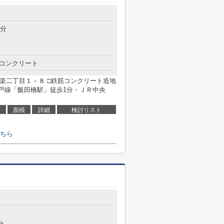
1分
コンクリート
楽二丁目１－８ □鉄筋コンクリート造地
大江戸線「飯田橋駅」徒歩1分・ＪＲ中央
面積
詳細
検討リスト
ちら
分