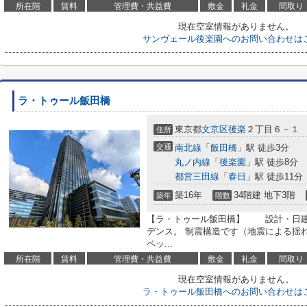
所在階
賃料
管理費・共益費
敷金
礼金
間取り
現在空室情報がありません。
サンヴェール後楽園へのお問い合わせは
ラ・トゥール飯田橋
東京都
文京区
後楽
２丁目６－１
住所
交通
南北線
「
飯田橋
」駅 徒歩3分
丸ノ内線
「
後楽園
」駅 徒歩8分
都営三田線
「
春日
」駅 徒歩11分
築16年
34階建 地下3階
築年
階数
【ラ・トゥール飯田橋】 設計・日建
デンス。 制震構造です（地震による揺
ペッ...
所在階
賃料
管理費・共益費
敷金
礼金
間取り
現在空室情報がありません。
ラ・トゥール飯田橋へのお問い合わせは