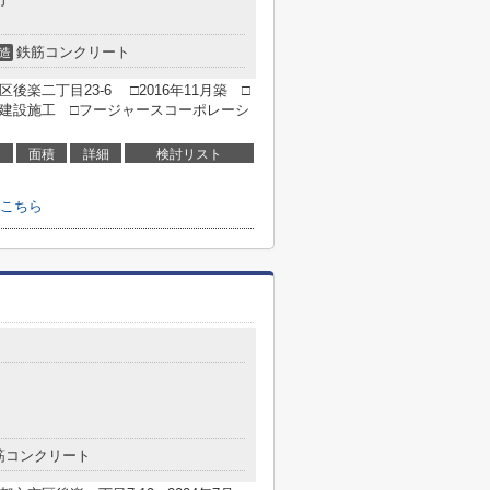
鉄筋コンクリート
造
楽二丁目23-6 □2016年11月築 □
田建設施工 □フージャースコーポレーシ
面積
詳細
検討リスト
こちら
筋コンクリート