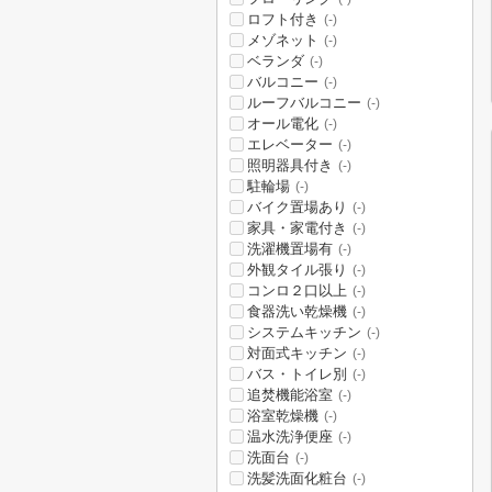
ロフト付き
(-)
メゾネット
(-)
ベランダ
(-)
バルコニー
(-)
ルーフバルコニー
(-)
オール電化
(-)
エレベーター
(-)
照明器具付き
(-)
駐輪場
(-)
バイク置場あり
(-)
家具・家電付き
(-)
洗濯機置場有
(-)
外観タイル張り
(-)
コンロ２口以上
(-)
食器洗い乾燥機
(-)
システムキッチン
(-)
対面式キッチン
(-)
バス・トイレ別
(-)
追焚機能浴室
(-)
浴室乾燥機
(-)
温水洗浄便座
(-)
洗面台
(-)
洗髪洗面化粧台
(-)