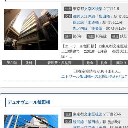
東京都
文京区
後楽
２丁目1-8
住所
交通
都営大江戸線
「
飯田橋
」駅 徒歩
総武線
「
水道橋
」駅 徒歩11分
丸ノ内線
「
後楽園
」駅 徒歩12分
築8年
10階建
鉄筋
築年
階数
構造
【エトワール飯田橋】 □東京都文京区後
上10階建て □2018年1月築 都営
線・...
所在階
賃料
管理費・共益費
敷金
礼金
間取り
現在空室情報がありません。
エトワール飯田橋へのお問い合わせはこ
デュオヴェール飯田橋
東京都
文京区
後楽
２丁目23-6
住所
交通
総武線
「
飯田橋
」駅 徒歩8分
都営大江戸線
「
春日
」駅 徒歩14