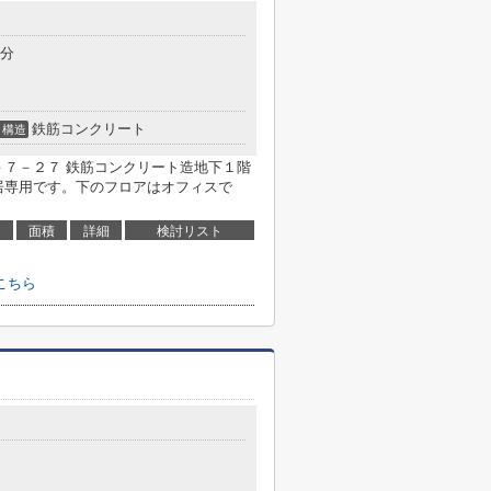
７
3分
鉄筋コンクリート
構造
－７－２７ 鉄筋コンクリート造地下１階
居専用です。下のフロアはオフィスで
面積
詳細
検討リスト
こちら
１