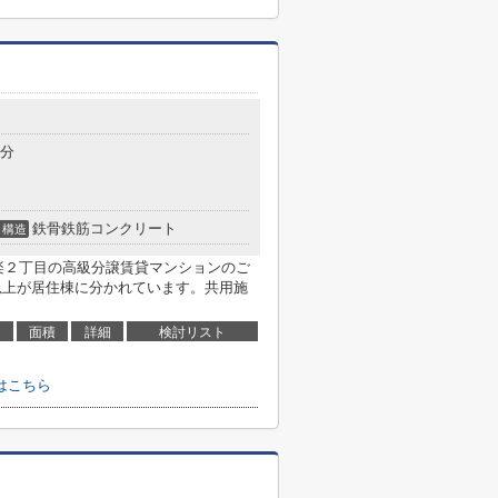
2分
鉄骨鉄筋コンクリート
構造
楽２丁目の高級分譲賃貸マンションのご
階以上が居住棟に分かれています。共用施
面積
詳細
検討リスト
はこちら