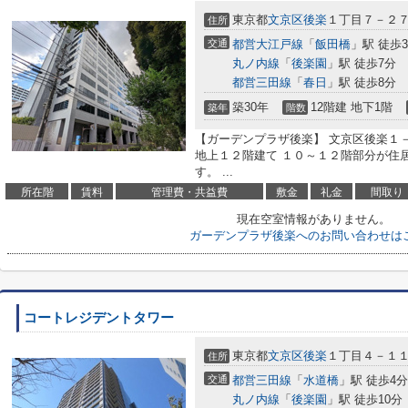
東京都
文京区
後楽
１丁目７－２
住所
交通
都営大江戸線
「
飯田橋
」駅 徒歩
丸ノ内線
「
後楽園
」駅 徒歩7分
都営三田線
「
春日
」駅 徒歩8分
築30年
12階建 地下1階
築年
階数
【ガーデンプラザ後楽】 文京区後楽１
地上１２階建て １０～１２階部分が住
す。 ...
所在階
賃料
管理費・共益費
敷金
礼金
間取り
現在空室情報がありません。
ガーデンプラザ後楽へのお問い合わせは
コートレジデントタワー
東京都
文京区
後楽
１丁目４－１
住所
交通
都営三田線
「
水道橋
」駅 徒歩4分
丸ノ内線
「
後楽園
」駅 徒歩10分