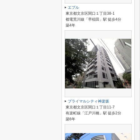
エプル
東京都文京区関口１丁目38-1
都電荒川線「早稲田」駅 徒歩4分
築4年
プライマルシティ神楽坂
東京都文京区関口１丁目11-7
有楽町線「江戸川橋」駅 徒歩2分
築6年