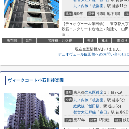
丸ノ内線
「
後楽園
」駅 徒歩11分
築9年
7階建 地下1階
築年
階数
構
【デュオヴェール飯田橋】 □東京都文京区後
鉄筋コンクリート造地上７階建て □山
ョ...
所在階
賃料
管理費・共益費
敷金
礼金
間取り
現在空室情報がありません。
デュオヴェール飯田橋へのお問い合わせは
ヴィークコート小石川後楽園
東京都
文京区
後楽
１丁目7-19
住所
交通
丸ノ内線
「
後楽園
」駅 徒歩5分
総武線
「
飯田橋
」駅 徒歩6分
都営大江戸線
「
春日
」駅 徒歩9分
築22年
13階建
鉄
築年
階数
構造