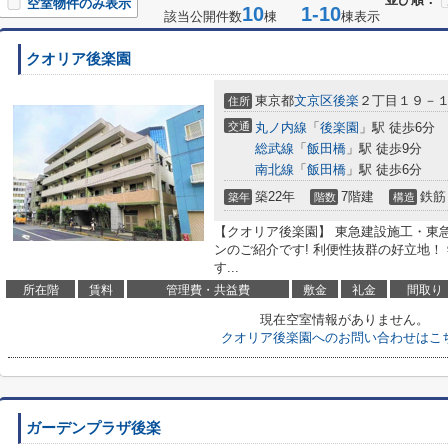
空室物件のみ表示
10
1-10
該当公開件数
棟
棟表示
クオリア後楽園
東京都
文京区
後楽
２丁目１９－
住所
交通
丸ノ内線
「
後楽園
」駅 徒歩6分
総武線
「
飯田橋
」駅 徒歩9分
南北線
「
飯田橋
」駅 徒歩6分
築22年
7階建
鉄筋
築年
階数
構造
【クオリア後楽園】 東急建設施工・東
ンのご紹介です! 利便性抜群の好立地！
す...
所在階
賃料
管理費・共益費
敷金
礼金
間取り
現在空室情報がありません。
クオリア後楽園へのお問い合わせはこ
ガーデンプラザ後楽