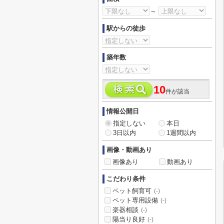
～
駅からの徒歩
築年数
10
件が該当
情報公開日
指定しない
本日
3日以内
1週間以内
画像・動画あり
画像あり
動画あり
こだわり条件
ペット飼育可
(-)
ペット専用設備
(-)
楽器相談
(-)
陽当り良好
(-)