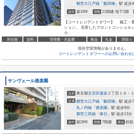
都営大江戸線
「
飯田橋
」駅 徒歩
築19年
21階建 地下1階
築年
階数
【コートレジデントタワー】 施工・
ション。 充実したフロントコンシェルジ
小...
所在階
賃料
管理費・共益費
敷金
礼金
間取り
現在空室情報がありません。
コートレジデントタワーへのお問い合わせ
サンヴェール後楽園
東京都
文京区
後楽
２丁目１６－
住所
交通
都営大江戸線
「
飯田橋
」駅 徒歩
丸ノ内線
「
後楽園
」駅 徒歩9分
都営三田線
「
春日
」駅 徒歩13分
築28年
7階建
鉄筋
築年
階数
構造