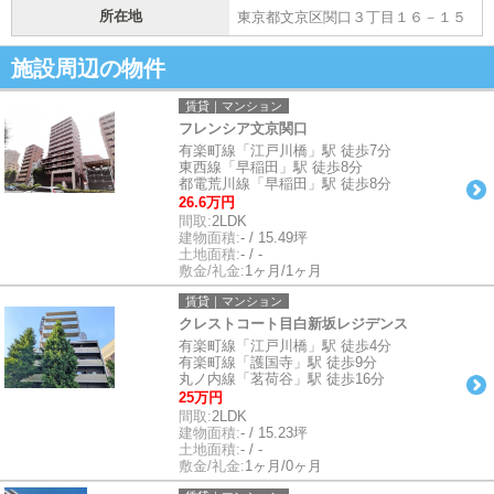
所在地
東京都文京区関口３丁目１６－１５
施設周辺の物件
賃貸｜マンション
フレンシア文京関口
有楽町線「江戸川橋」駅 徒歩7分
東西線「早稲田」駅 徒歩8分
都電荒川線「早稲田」駅 徒歩8分
26.6万円
間取:
2LDK
建物面積:
- / 15.49坪
土地面積:
- / -
敷金/礼金:
1ヶ月/1ヶ月
賃貸｜マンション
クレストコート目白新坂レジデンス
有楽町線「江戸川橋」駅 徒歩4分
有楽町線「護国寺」駅 徒歩9分
丸ノ内線「茗荷谷」駅 徒歩16分
25万円
間取:
2LDK
建物面積:
- / 15.23坪
土地面積:
- / -
敷金/礼金:
1ヶ月/0ヶ月