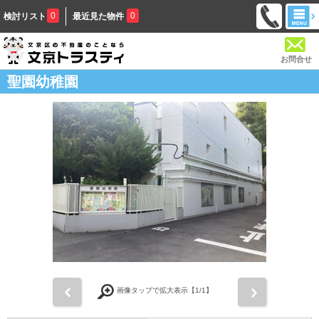
0
0
検討リスト
最近見た物件
お問合せ
聖園幼稚園
前
次
画像タップで拡大表示【
1
/1】