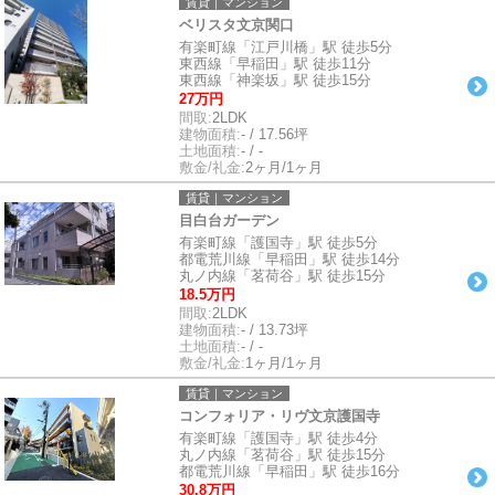
賃貸｜マンション
ベリスタ文京関口
有楽町線「江戸川橋」駅 徒歩5分
東西線「早稲田」駅 徒歩11分
東西線「神楽坂」駅 徒歩15分
27万円
間取:
2LDK
建物面積:
- / 17.56坪
土地面積:
- / -
敷金/礼金:
2ヶ月/1ヶ月
賃貸｜マンション
目白台ガーデン
有楽町線「護国寺」駅 徒歩5分
都電荒川線「早稲田」駅 徒歩14分
丸ノ内線「茗荷谷」駅 徒歩15分
18.5万円
間取:
2LDK
建物面積:
- / 13.73坪
土地面積:
- / -
敷金/礼金:
1ヶ月/1ヶ月
賃貸｜マンション
コンフォリア・リヴ文京護国寺
有楽町線「護国寺」駅 徒歩4分
丸ノ内線「茗荷谷」駅 徒歩15分
都電荒川線「早稲田」駅 徒歩16分
30.8万円