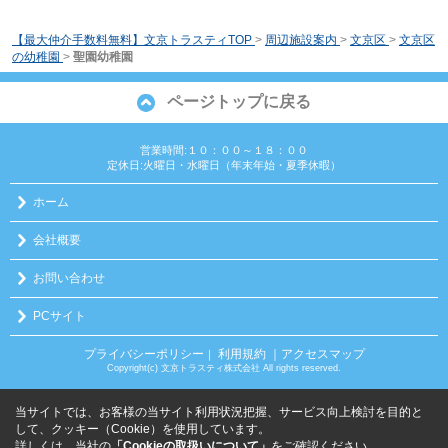
【最大仲介手数料無料】文京トラスティTOP
>
周辺施設案内
>
文京区
>
文京区
の幼稚園
>
聖園幼稚園
ページトップに戻る
営業時間:１０：００～１８：００
定休日:火曜日・水曜日（年末年始・夏季休暇）
ホーム
会社概要
お問い合わせ
PCサイト
プライバシーポリシー
利用規約
｜アクセスマップ
｜
Copyright(c) 文京トラスティ株式会社 All rights reserved.
当サイトでは、お客様の当サイト利用状況把握、サービス向上検討を目的と
して、クッキー（Cookie）を使用しています。
詳しくは、当社の
「Cookieの取扱いについて」
をご確認ください。