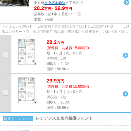
東京都
文京区
本駒込
５丁目21-9
28.2
29.9
万円～
万円
築年数：築1年 ｜募集中：
2室
階数：7階建
【ジオエント駒込】 □東京都文京区本駒込五丁目21-9 □2025年8月築 □鉄
筋コンクリート造 地上7階建て 南北線・駒込駅から徒歩６分、JR山手線・駒込
駅から徒歩８分の立地に建...
28.2
万
円
(管理費・共益費 15,000円)
敷：1ヶ月｜礼：0ヶ月
所在階：6階
間取り：2LDK
面積：50.96㎡
29.9
万
円
(管理費・共益費 15,000円)
敷：1ヶ月｜礼：0ヶ月
所在階：7階
間取り：2LDK
面積：50.96㎡
レジデンス文京六義園フロント
賃貸｜マンション