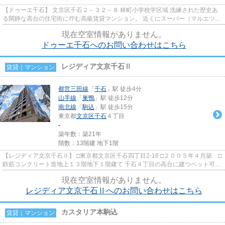
【ドゥーエ千石】 文京区千石２－３２－８ 林町小学校学区域 洗練された歴史あ
る閑静な高台の住宅街に佇む高級賃貸マンション。 近くにスーパー（マルエツプ
チ、大丸ピーコック、ライ...
現在空室情報がありません。
ドゥーエ千石へのお問い合わせはこちら
レジディア文京千石Ⅱ
賃貸｜マンション
都営三田線
「
千石
」駅 徒歩4分
山手線
「
巣鴨
」駅 徒歩12分
南北線
「
駒込
」駅 徒歩15分
東京都
文京区
千石
４丁目
-
築年数：築21年
階数：13階建 地下1階
【レジディア文京千石Ⅱ】 □東京都文京区千石四丁目2-16 □２００５年４月築 □
鉄筋コンクリート造地上１３階地下１階建て 千石４丁目の高台に建つペット可高
級賃貸マンションのご紹...
現在空室情報がありません。
レジディア文京千石Ⅱへのお問い合わせはこちら
カスタリア本駒込
賃貸｜マンション