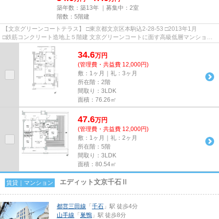
築年数：築13年 ｜募集中：
2室
階数：5階建
【文京グリーンコートテラス】 □東京都文京区本駒込2-28-53 □2013年1月
□鉄筋コンクリート造地上５階建 文京グリーンコートに面す高級低層マンション
のご紹介です！ 都営三田線「...
34.6
万
円
(管理費・共益費 12,000円)
敷：1ヶ月｜礼：3ヶ月
所在階：2階
間取り：3LDK
面積：76.26㎡
47.6
万
円
(管理費・共益費 12,000円)
敷：1ヶ月｜礼：2ヶ月
所在階：5階
間取り：3LDK
面積：80.54㎡
エディット文京千石Ⅱ
賃貸｜マンション
都営三田線
「
千石
」駅 徒歩4分
山手線
「
巣鴨
」駅 徒歩8分