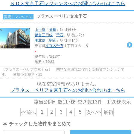
ＫＤＸ文京千石レジデンスへのお問い合わせはこちら
プラネスーペリア文京千石
賃貸｜マンション
山手線
「
巣鴨
」駅 徒歩7分
都営三田線
「
千石
」駅 徒歩7分
南北線
「
駒込
」駅 徒歩14分
東京都
文京区
千石
４丁目３３－８
-
築年数：築13年
階数：7階建
【プラネスーペリア文京千石】 閑静な住環境に佇む分譲賃貸マンションで
す。 林町小学校学区域
現在空室情報がありません。
プラネスーペリア文京千石へのお問い合わせはこちら
該当公開件数
117
棟 空き数
13
件
1-20
棟表示
1
2
3
4
5
<<前へ
次へ>>
最初
チェックした物件をまとめて