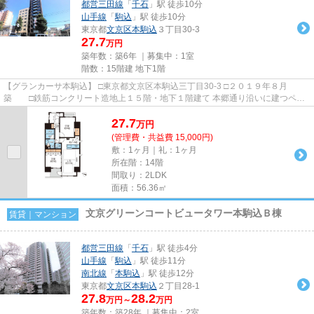
都営三田線
「
千石
」駅 徒歩10分
山手線
「
駒込
」駅 徒歩10分
東京都
文京区
本駒込
３丁目30-3
27.7
万円
築年数：築6年 ｜募集中：
1室
階数：15階建 地下1階
【グランカーサ本駒込】 □東京都文京区本駒込三丁目30-3 □２０１９年８月
築 □鉄筋コンクリート造地上１５階・地下１階建て 本郷通り沿いに建つペッ
ト可賃貸マンションのご紹介で...
27.7
万
円
(管理費・共益費 15,000円)
敷：1ヶ月｜礼：1ヶ月
所在階：14階
間取り：2LDK
面積：56.36㎡
文京グリーンコートビュータワー本駒込Ｂ棟
賃貸｜マンション
都営三田線
「
千石
」駅 徒歩4分
山手線
「
駒込
」駅 徒歩11分
南北線
「
本駒込
」駅 徒歩12分
東京都
文京区
本駒込
２丁目28-1
27.8
28.2
万円～
万円
築年数：築28年 ｜募集中：
2室