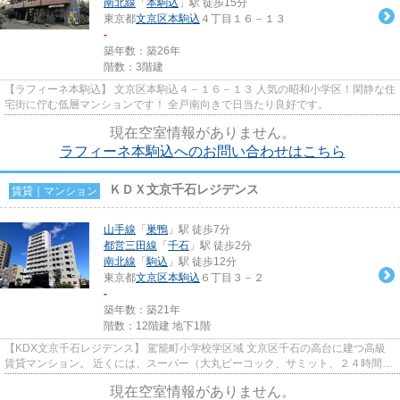
南北線
「
本駒込
」駅 徒歩15分
東京都
文京区
本駒込
４丁目１６－１３
-
築年数：築26年
階数：3階建
【ラフィーネ本駒込】 文京区本駒込４－１６－１３ 人気の昭和小学区！閑静な住
宅街に佇む低層マンションです！ 全戸南向きで日当たり良好です。
現在空室情報がありません。
ラフィーネ本駒込へのお問い合わせはこちら
ＫＤＸ文京千石レジデンス
賃貸｜マンション
山手線
「
巣鴨
」駅 徒歩7分
都営三田線
「
千石
」駅 徒歩2分
南北線
「
駒込
」駅 徒歩12分
東京都
文京区
本駒込
６丁目３－２
-
築年数：築21年
階数：12階建 地下1階
【KDX文京千石レジデンス】 駕籠町小学校学区域 文京区千石の高台に建つ高級
賃貸マンション。 近くには、スーパー（大丸ピーコック、サミット、２４時間営
業の西友など）や薬局、コン...
現在空室情報がありません。