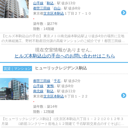
山手線
「
駒込
」駅 徒歩13分
都営三田線
「
白山
」駅 徒歩8分
東京都
文京区
本駒込
１丁目２７－１０
-
築年数：築27年
階数：14階建
【ヒルズ本駒込山の手台】 東京メトロ南北線本駒込駅より徒歩4分の場所に立地
の大林組施工、野村不動産旧分譲の高級マンションのご紹介です！都営三田線白
山駅からも徒歩10分と2駅2路...
現在空室情報がありません。
ヒルズ本駒込山の手台へのお問い合わせはこちら
ヒューリックレジデンス駒込
賃貸｜マンション
都営三田線
「
千石
」駅 徒歩2分
山手線
「
巣鴨
」駅 徒歩8分
南北線
「
駒込
」駅 徒歩11分
東京都
文京区
本駒込
６丁目１－２２
-
築年数：築14年
階数：12階建
【ヒューリックレジデンス駒込】 □文京区本駒込六丁目１－２２ □２０１２年３
月築 □鉄筋コンクリート造地上１２階建て 千石駅前交差点のすぐそばに立