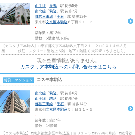
山手線
「
巣鴨
」駅 徒歩5分
南北線
「
駒込
」駅 徒歩7分
都営三田線
「
千石
」駅 徒歩12分
東京都
文京区
本駒込
６丁目２１－２
-
築年数：築12年
階数：5階建 地下1階
【カスタリア本駒込】 □東京都文京区本駒込六丁目２１－２ □２０１４年３月
築 □鉄筋コンクリート造地上５階・地下１階建て 大和郷（やまとむら）の
高級邸宅街に佇む大和ハウス...
現在空室情報がありません。
カスタリア本駒込へのお問い合わせはこちら
コスモ本駒込
賃貸｜マンション
南北線
「
駒込
」駅 徒歩6分
山手線
「
駒込
」駅 徒歩7分
都営三田線
「
千石
」駅 徒歩14分
東京都
文京区
本駒込
５丁目３１－５
-
築年数：築27年
階数：14階建
【コスモ本駒込】 □東京都文京区本駒込五丁目３１－５ □1999年3月築 □鉄骨鉄