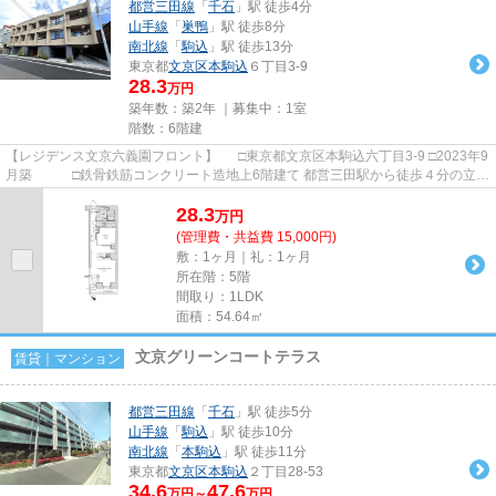
都営三田線
「
千石
」駅 徒歩4分
山手線
「
巣鴨
」駅 徒歩8分
南北線
「
駒込
」駅 徒歩13分
東京都
文京区
本駒込
６丁目3-9
28.3
万円
築年数：築2年 ｜募集中：
1室
階数：6階建
【レジデンス文京六義園フロント】 □東京都文京区本駒込六丁目3-9 □2023年9
月築 □鉄骨鉄筋コンクリート造地上6階建て 都営三田駅から徒歩４分の立地
に建つ賃貸マンションの...
28.3
万
円
(管理費・共益費 15,000円)
敷：1ヶ月｜礼：1ヶ月
所在階：5階
間取り：1LDK
面積：54.64㎡
文京グリーンコートテラス
賃貸｜マンション
都営三田線
「
千石
」駅 徒歩5分
山手線
「
駒込
」駅 徒歩10分
南北線
「
本駒込
」駅 徒歩11分
東京都
文京区
本駒込
２丁目28-53
34.6
47.6
万円～
万円