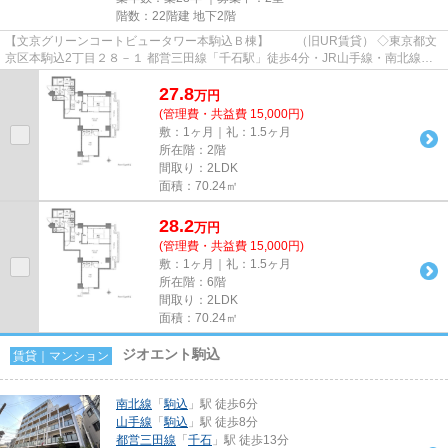
階数：22階建 地下2階
【文京グリーンコートビュータワー本駒込Ｂ棟】 （旧UR賃貸） ◇東京都文
京区本駒込2丁目２８－１ 都営三田線「千石駅」徒歩4分・JR山手線・南北線
「駒込駅」徒歩11分 オフィ...
27.8
万
円
(管理費・共益費 15,000円)
敷：1ヶ月｜礼：1.5ヶ月
所在階：2階
間取り：2LDK
面積：70.24㎡
28.2
万
円
(管理費・共益費 15,000円)
敷：1ヶ月｜礼：1.5ヶ月
所在階：6階
間取り：2LDK
面積：70.24㎡
ジオエント駒込
賃貸｜マンション
南北線
「
駒込
」駅 徒歩6分
山手線
「
駒込
」駅 徒歩8分
都営三田線
「
千石
」駅 徒歩13分