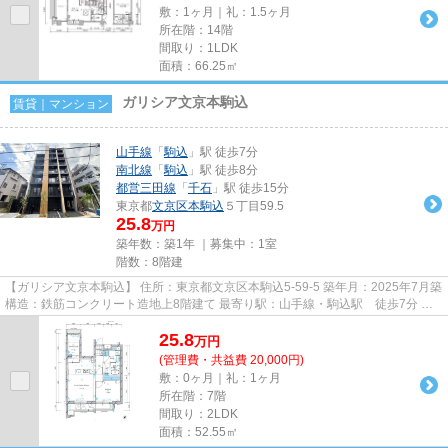
敷：1ヶ月｜礼：1.5ヶ月
所在階：14階
間取り：1LDK
面積：66.25㎡
ガリシア文京本駒込
賃貸｜マンション
山手線
「
駒込
」駅 徒歩7分
南北線
「
駒込
」駅 徒歩8分
都営三田線
「
千石
」駅 徒歩15分
東京都
文京区
本駒込
５丁目59.5
25.8
万円
築年数：築1年 ｜募集中：
1室
階数：8階建
【ガリシア文京本駒込】 住所：東京都文京区本駒込5-59-5 築年月：2025年7月築
構造：鉄筋コンクリート造地上8階建て 最寄り駅：山手線・駒込駅 徒歩7分 学
区：昭和小学校・第九中学...
25.8
万
円
(管理費・共益費 20,000円)
敷：0ヶ月｜礼：1ヶ月
所在階：7階
間取り：2LDK
面積：52.55㎡