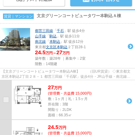
文京グリーンコートビュータワー本駒込Ａ棟
賃貸｜マンション
都営三田線
「
千石
」駅 徒歩4分
山手線
「
駒込
」駅 徒歩11分
南北線
「
本駒込
」駅 徒歩12分
東京都
文京区
本駒込
２丁目28-1
24.5
27
万円～
万円
築年数：築28年 ｜募集中：
2室
階数：14階建
【文京グリーンコートビュータワー本駒込A棟】 （旧UR賃貸） ◇東京都文
京区本駒込2丁目２８－１ 都営三田線「千石駅」徒歩4分・JR山手線・南北線
「駒込駅」徒歩11分 オフィスビ...
27
万
円
(管理費・共益費 15,000円)
敷：1ヶ月｜礼：1.5ヶ月
所在階：3階
間取り：2LDK
面積：66.35㎡
24.5
万
円
(管理費・共益費 15,000円)