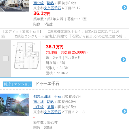
南北線
「
駒込
」駅 徒歩14分
東京都
文京区
千石
４丁目35-12
36.1
万円
築年数：築1年未満 ｜募集中：
1室
階数：5階建
【エディット文京千石Ⅱ】 □東京都文京区千石４丁目35-12 □2025年11月
築 □鉄筋コンクリート造地上5階建て 千石駅から徒歩5分の立地に建つ賃貸
マンションのご紹介です！ 周辺...
36.1
万
円
(管理費・共益費 25,000円)
敷：0ヶ月｜礼：0ヶ月
所在階：4階
間取り：3LDK
面積：72.36㎡
ドゥーエ千石
賃貸｜マンション
都営三田線
「
千石
」駅 徒歩7分
南北線
「
駒込
」駅 徒歩19分
山手線
「
巣鴨
」駅 徒歩15分
東京都
文京区
千石
２丁目３２－８
-
築年数：築23年
階数：6階建