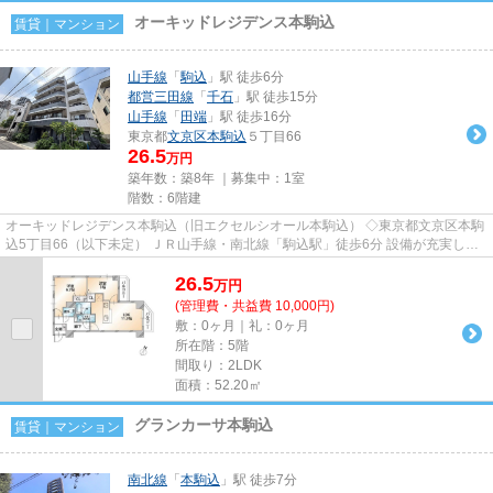
オーキッドレジデンス本駒込
賃貸｜マンション
山手線
「
駒込
」駅 徒歩6分
都営三田線
「
千石
」駅 徒歩15分
山手線
「
田端
」駅 徒歩16分
東京都
文京区
本駒込
５丁目66
26.5
万円
築年数：築8年 ｜募集中：
1室
階数：6階建
オーキッドレジデンス本駒込（旧エクセルシオール本駒込） ◇東京都文京区本駒
込5丁目66（以下未定） ＪＲ山手線・南北線「駒込駅」徒歩6分 設備が充実して
いる高級賃貸マンションの...
26.5
万
円
(管理費・共益費 10,000円)
敷：0ヶ月｜礼：0ヶ月
所在階：5階
間取り：2LDK
面積：52.20㎡
グランカーサ本駒込
賃貸｜マンション
南北線
「
本駒込
」駅 徒歩7分