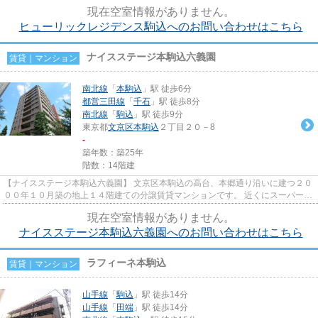
地の高級賃貸マンションで...
現在空室情報がありません。
ヒューリックレジデンス駒込へのお問い合わせはこちら
ナイスステージ本駒込六義園
賃貸｜マンション
南北線
「
本駒込
」駅 徒歩6分
都営三田線
「
千石
」駅 徒歩8分
南北線
「
駒込
」駅 徒歩9分
東京都
文京区
本駒込
２丁目２０－8
-
築年数：築25年
階数：14階建
【ナイスステージ本駒込六義園】 文京区本駒込の高台、本郷通り沿いに建つ２０
００年１０月築の地上１４階建ての分譲賃貸マンションです。 近くにスーパー・
大丸ピーコックや薬局など...
現在空室情報がありません。
ナイスステージ本駒込六義園へのお問い合わせはこちら
ラフィーネ本駒込
賃貸｜マンション
山手線
「
駒込
」駅 徒歩14分
山手線
「
田端
」駅 徒歩14分