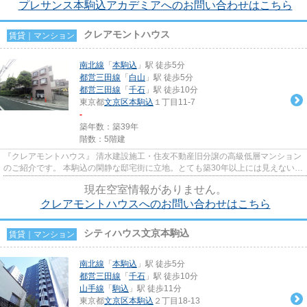
プレサンス本駒込アカデミアへのお問い合わせはこちら
クレアモントハウス
賃貸｜マンション
南北線
「
本駒込
」駅 徒歩5分
都営三田線
「
白山
」駅 徒歩5分
都営三田線
「
千石
」駅 徒歩10分
東京都
文京区
本駒込
１丁目11-7
-
築年数：築39年
階数：5階建
『クレアモントハウス』 清水建設施工・住友不動産旧分譲の高級低層マンション
のご紹介です。 本駒込の閑静な邸宅街に立地。とても築30年以上には見えない重
厚感有る建物です。 駒本小...
現在空室情報がありません。
クレアモントハウスへのお問い合わせはこちら
シティハウス文京本駒込
賃貸｜マンション
南北線
「
本駒込
」駅 徒歩5分
都営三田線
「
千石
」駅 徒歩10分
山手線
「
駒込
」駅 徒歩11分
東京都
文京区
本駒込
２丁目18-13