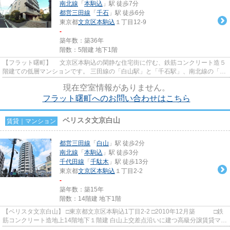
南北線
「
本駒込
」駅 徒歩7分
都営三田線
「
千石
」駅 徒歩6分
東京都
文京区
本駒込
１丁目12-9
-
築年数：築36年
階数：5階建 地下1階
【フラット曙町】 文京区本駒込の閑静な住宅街に佇む、鉄筋コンクリート造５
階建ての低層マンションです。 三田線の「白山駅」と「千石駅」、南北線の「本
駒込駅」が利用可能です。...
現在空室情報がありません。
フラット曙町へのお問い合わせはこちら
ベリスタ文京白山
賃貸｜マンション
都営三田線
「
白山
」駅 徒歩2分
南北線
「
本駒込
」駅 徒歩3分
千代田線
「
千駄木
」駅 徒歩13分
東京都
文京区
本駒込
１丁目2-2
-
築年数：築15年
階数：14階建 地下1階
【ベリスタ文京白山】 □東京都文京区本駒込1丁目2-2 □2010年12月築 □鉄
筋コンクリート造地上14階地下１階建 白山上交差点沿いに建つ高級分譲賃貸マン
ションのご紹介です！ 床...