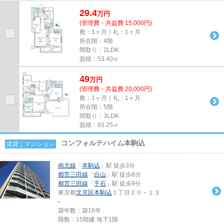
動産旧分譲 白山駅から徒...
29.4
万
円
(管理費・共益費 15,000円)
敷：1ヶ月｜礼：1ヶ月
所在階：4階
間取り：2LDK
面積：53.40㎡
49
万
円
(管理費・共益費 20,000円)
敷：1ヶ月｜礼：1ヶ月
所在階：5階
間取り：3LDK
面積：93.25㎡
コンフォルテハイム本駒込
賃貸｜マンション
南北線
「
本駒込
」駅 徒歩3分
都営三田線
「
白山
」駅 徒歩8分
都営三田線
「
千石
」駅 徒歩9分
東京都
文京区
本駒込
１丁目２０－１３
-
築年数：築16年
階数：15階建 地下1階