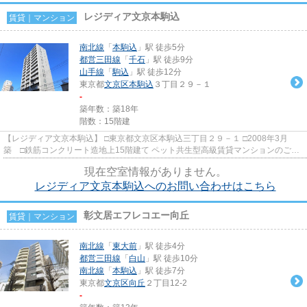
レジディア文京本駒込
賃貸｜マンション
南北線
「
本駒込
」駅 徒歩5分
都営三田線
「
千石
」駅 徒歩9分
山手線
「
駒込
」駅 徒歩12分
東京都
文京区
本駒込
３丁目２９－１
-
築年数：築18年
階数：15階建
【レジディア文京本駒込】 □東京都文京区本駒込三丁目２９－１ □2008年3月
築 □鉄筋コンクリート造地上15階建て ペット共生型高級賃貸マンションのご紹
介です！ ペットは小型犬また...
現在空室情報がありません。
レジディア文京本駒込へのお問い合わせはこちら
彰文居エフレコエー向丘
賃貸｜マンション
南北線
「
東大前
」駅 徒歩4分
都営三田線
「
白山
」駅 徒歩10分
南北線
「
本駒込
」駅 徒歩7分
東京都
文京区
向丘
２丁目12-2
-