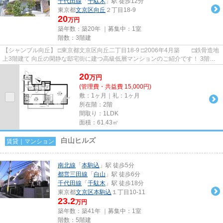
千代田線
「
千駄木
」駅 徒歩12分
東京都
文京区
向丘
２丁目18-9
20
万円
築年数：築20年 ｜募集中：
1室
階数：3階建
【シャンブル向丘】 □東京都文京区向丘二丁目18-9 □2006年4月築 □鉄骨造地
上3階建て 向丘の閑静な邸宅街に建つ高級低層マンションのご紹介です！ 3階建
てですが、エレベーター...
20
万
円
(管理費・共益費 15,000円)
敷：1ヶ月｜礼：1ヶ月
所在階：2階
間取り：1LDK
面積：61.43㎡
白山ヒルズ
賃貸｜マンション
南北線
「
本駒込
」駅 徒歩5分
都営三田線
「
白山
」駅 徒歩6分
千代田線
「
千駄木
」駅 徒歩18分
東京都
文京区
本駒込
１丁目10-11
23.2
万円
築年数：築41年 ｜募集中：
1室
階数：5階建