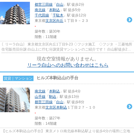
都営三田線
「
白山
」駅 徒歩2分
南北線
「
本駒込
」駅 徒歩5分
千代田線
「
千駄木
」駅 徒歩12分
東京都
文京区
向丘
１丁目９－２３
-
築年数：築30年
階数：11階建
〘リーラ白山〙 東京都文京区向丘1丁目9-23 ◇フジタ施工 ◇フジタ ・三菱地所
住宅販売旧分譲 白山上に佇む分譲賃貸マンションのご紹介です！ 白山駅徒歩2分
の好立地！ 駒本小学校学区
現在空室情報がありません。
リーラ白山へのお問い合わせはこちら
ヒルズ本駒込山の手台
賃貸｜マンション
南北線
「
本駒込
」駅 徒歩4分
山手線
「
駒込
」駅 徒歩13分
都営三田線
「
白山
」駅 徒歩8分
東京都
文京区
本駒込
１丁目２７－１０
-
築年数：築27年
階数：14階建
【ヒルズ本駒込山の手台】 東京メトロ南北線本駒込駅より徒歩4分の場所に立地