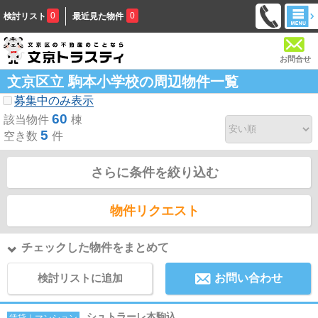
0
0
検討リスト
最近見た物件
お問合せ
文京区立 駒本小学校の周辺物件一覧
募集中のみ表示
60
該当物件
棟
5
空き数
件
さらに条件を絞り込む
物件リクエスト
チェックした物件をまとめて
検討リストに追加
お問い合わせ
シュトラーレ本駒込
賃貸｜マンション