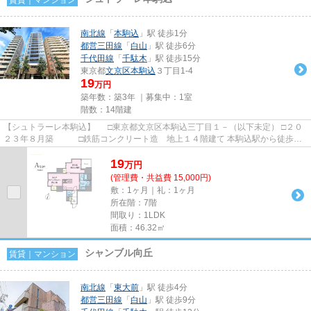
南北線
「
本駒込
」駅 徒歩1分
都営三田線
「
白山
」駅 徒歩6分
千代田線
「
千駄木
」駅 徒歩15分
東京都
文京区
本駒込
３丁目1-4
19
万円
築年数：築3年 ｜募集中：
1室
階数：14階建
【シュトラーレ本駒込】 □東京都文京区本駒込三丁目１－（以下未定） □２０
２３年８月築 □鉄筋コンクリート造 地上１４階建て 本駒込駅から徒歩１
分の立地に建つ賃貸マンシ...
19
万
円
(管理費・共益費 15,000円)
敷：1ヶ月｜礼：1ヶ月
所在階：7階
間取り：1LDK
面積：46.32㎡
シャンブル向丘
賃貸｜マンション
南北線
「
東大前
」駅 徒歩4分
都営三田線
「
白山
」駅 徒歩9分