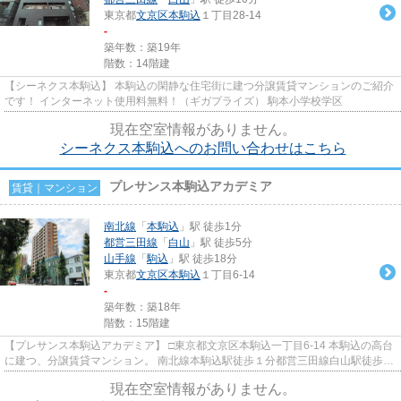
東京都
文京区
本駒込
１丁目28-14
-
築年数：築19年
階数：14階建
【シーネクス本駒込】 本駒込の閑静な住宅街に建つ分譲賃貸マンションのご紹介
です！ インターネット使用料無料！（ギガプライズ） 駒本小学校学区
現在空室情報がありません。
シーネクス本駒込へのお問い合わせはこちら
プレサンス本駒込アカデミア
賃貸｜マンション
南北線
「
本駒込
」駅 徒歩1分
都営三田線
「
白山
」駅 徒歩5分
山手線
「
駒込
」駅 徒歩18分
東京都
文京区
本駒込
１丁目6-14
-
築年数：築18年
階数：15階建
【プレサンス本駒込アカデミア】 □東京都文京区本駒込一丁目6-14 本駒込の高台
に建つ、分譲賃貸マンション。 南北線本駒込駅徒歩１分都営三田線白山駅徒歩５
分と利便性抜群！ 駒本小学...
現在空室情報がありません。