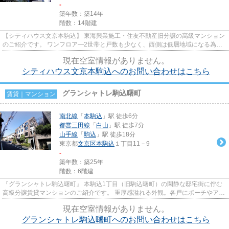
-
築年数：築14年
階数：14階建
【シティハウス文京本駒込】 東海興業施工・住友不動産旧分譲の高級マンション
のご紹介です。 ワンフロア―2世帯と戸数も少なく、西側は低層地域になる為、
抜けていてとっても気持ちい...
現在空室情報がありません。
シティハウス文京本駒込へのお問い合わせはこちら
グランシャトレ駒込曙町
賃貸｜マンション
南北線
「
本駒込
」駅 徒歩6分
都営三田線
「
白山
」駅 徒歩7分
山手線
「
駒込
」駅 徒歩18分
東京都
文京区
本駒込
１丁目11－9
-
築年数：築25年
階数：6階建
『グランシャトレ駒込曙町』 本駒込1丁目（旧駒込曙町）の閑静な邸宅街に佇む
高級分譲賃貸マンションのご紹介です。 重厚感溢れる外観。各戸にポーチやアル
コーブがあり、各戸の独立性...
現在空室情報がありません。
グランシャトレ駒込曙町へのお問い合わせはこちら