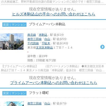
の大林組施工、野村不動産旧分譲の高級マンションのご紹介です！都営三田線白
山駅からも徒歩10分と2駅2路...
現在空室情報がありません。
ヒルズ本駒込山の手台へのお問い合わせはこちら
プライムアーバン本駒込
賃貸｜マンション
南北線
「
本駒込
」駅 徒歩1分
都営三田線
「
白山
」駅 徒歩5分
千代田線
「
千駄木
」駅 徒歩14分
東京都
文京区
本駒込
１丁目７－１４
-
築年数：築19年
階数：15階建 地下1階
【プライムアーバン本駒込】 （旧アパートメンツ本駒込） ◆東京都文京区本
駒込1丁目７－１４ 東京メトロ南北線「本駒込駅」徒歩2分 都営三田線「白山
駅」徒歩5分 寺社が多くあ...
現在空室情報がありません。
プライムアーバン本駒込へのお問い合わせはこちら
フラット曙町
賃貸｜マンション
都営三田線
「
白山
」駅 徒歩7分