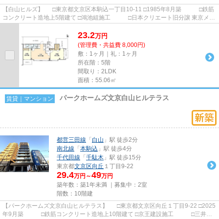
【白山ヒルズ】 □東京都文京区本駒込一丁目10-11 □1985年8月築 □鉄筋
コンクリート造地上5階建て □鴻池組施工 □日本クリエート旧分譲 東京メト
ロ南北線 本駒込駅から...
23.2
万
円
(管理費・共益費 8,000円)
敷：1ヶ月｜礼：1ヶ月
所在階：5階
間取り：2LDK
面積：55.06㎡
パークホームズ文京白山ヒルテラス
賃貸｜マンション
都営三田線
「
白山
」駅 徒歩2分
南北線
「
本駒込
」駅 徒歩4分
千代田線
「
千駄木
」駅 徒歩15分
東京都
文京区
向丘
１丁目9-22
29.4
49
万円～
万円
築年数：築1年未満 ｜募集中：
2室
階数：10階建
【パークホームズ文京白山ヒルテラス】 □東京都文京区向丘１丁目9-22 □2025
年9月築 □鉄筋コンクリート造地上10階建て □京王建設施工 □三井不