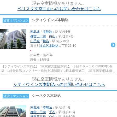
現在空室情報がありません。
ベリスタ文京白山へのお問い合わせはこちら
シティウインズ本駒込
賃貸｜マンション
南北線
「
本駒込
」駅 徒歩3分
都営三田線
「
白山
」駅 徒歩9分
山手線
「
駒込
」駅 徒歩15分
東京都
文京区
本駒込
１丁目26-10
-
築年数：築26年
階数：15階建
【シティウインズ本駒込】 □東京都文京区本駒込一丁目２６－１０ □2000年5月
築 □鉄骨鉄筋コンクリート造地上15階建て □日本鋼管施工 □東海興業/日本鋼管
旧分譲 本郷通り沿い、吉...
現在空室情報がありません。
シティウインズ本駒込へのお問い合わせはこちら
シーネクス本駒込
賃貸｜マンション
南北線
「
本駒込
」駅 徒歩5分
都営三田線
「
千石
」駅 徒歩10分
都営三田線
「
白山
」駅 徒歩10分