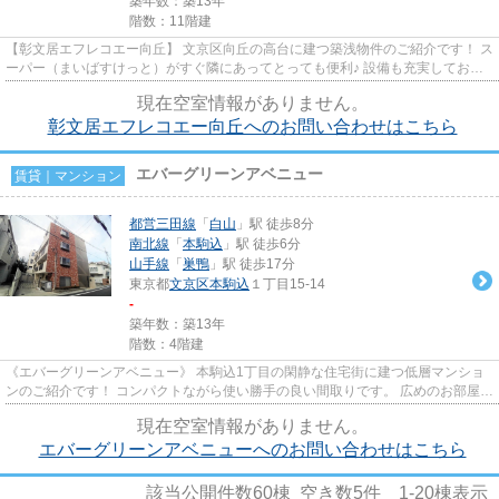
築年数：築13年
階数：11階建
【彰文居エフレコエー向丘】 文京区向丘の高台に建つ築浅物件のご紹介です！ ス
ーパー（まいばすけっと）がすぐ隣にあってとっても便利♪ 設備も充実してお
り、ALL電化物件というのも魅...
現在空室情報がありません。
彰文居エフレコエー向丘へのお問い合わせはこちら
エバーグリーンアベニュー
賃貸｜マンション
都営三田線
「
白山
」駅 徒歩8分
南北線
「
本駒込
」駅 徒歩6分
山手線
「
巣鴨
」駅 徒歩17分
東京都
文京区
本駒込
１丁目15-14
-
築年数：築13年
階数：4階建
《エバーグリーンアベニュー》 本駒込1丁目の閑静な住宅街に建つ低層マンショ
ンのご紹介です！ コンパクトながら使い勝手の良い間取りです。 広めのお部屋を
希望されている単身者の方...
現在空室情報がありません。
エバーグリーンアベニューへのお問い合わせはこちら
該当公開件数
60
棟 空き数
5
件
1-20
棟表示