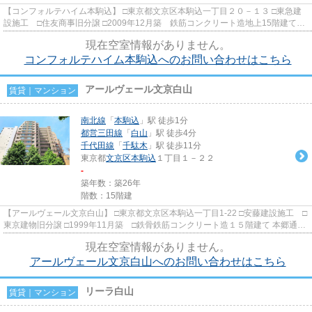
【コンフォルテハイム本駒込】 □東京都文京区本駒込一丁目２０－１３ □東急建
設施工 □住友商事旧分譲 □2009年12月築 鉄筋コンクリート造地上15階建て
総戸数69戸 48.36㎡～74.2...
現在空室情報がありません。
コンフォルテハイム本駒込へのお問い合わせはこちら
アールヴェール文京白山
賃貸｜マンション
南北線
「
本駒込
」駅 徒歩1分
都営三田線
「
白山
」駅 徒歩4分
千代田線
「
千駄木
」駅 徒歩11分
東京都
文京区
本駒込
１丁目１－２２
-
築年数：築26年
階数：15階建
【アールヴェール文京白山】 □東京都文京区本駒込一丁目1-22 □安藤建設施工 □
東京建物旧分譲 □1999年11月築 □鉄骨鉄筋コンクリート造１５階建て 本郷通り
の高台に立地の分譲賃貸...
現在空室情報がありません。
アールヴェール文京白山へのお問い合わせはこちら
リーラ白山
賃貸｜マンション