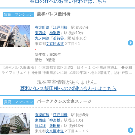
春日の杜へのお問い合わせはこちら
菱和パレス飯田橋
賃貸｜マンション
有楽町線
「
江戸川橋
」駅 徒歩7分
東西線
「
神楽坂
」駅 徒歩10分
丸ノ内線
「
茗荷谷
」駅 徒歩16分
東京都
文京区
水道
２丁目4-1
-
築年数：築26年
階数：9階建
【菱和パレス飯田橋】 ◇東京都文京区水道2丁目４－１ ◇小川建設施工 ◆菱和
ライフクリエイト旧分譲 神田川沿いに建つ1999年築・地上9階建て、総住戸数35
戸の中規模マンションです。...
現在空室情報がありません。
菱和パレス飯田橋へのお問い合わせはこちら
パークアクシス文京ステージ
賃貸｜マンション
有楽町線
「
江戸川橋
」駅 徒歩5分
東西線
「
神楽坂
」駅 徒歩10分
総武線
「
飯田橋
」駅 徒歩13分
東京都
文京区
水道
２丁目４－１２