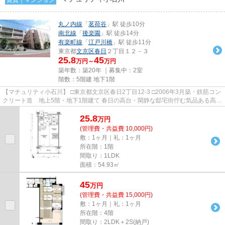
丸ノ内線
「
茗荷谷
」駅 徒歩10分
南北線
「
後楽園
」駅 徒歩14分
有楽町線
「
江戸川橋
」駅 徒歩11分
東京都
文京区
春日
２丁目１２－３
25.8
45
万円～
万円
築年数：築20年 ｜募集中：
2室
階数：5階建 地下1階
【マチュリティ小石川】 □東京都文京区春日2丁目12-3 □2006年3月築・鉄筋コン
クリート造 地上5階・地下1階建て 春日の高台・閑静な邸宅街佇む気品ある高級
低層マンションのご紹介...
25.8
万
円
(管理費・共益費 10,000円)
敷：1ヶ月｜礼：1ヶ月
所在階：1階
間取り：1LDK
面積：54.93㎡
45
万
円
(管理費・共益費 15,000円)
敷：1ヶ月｜礼：1ヶ月
所在階：4階
間取り：2LDK＋2S(納戸)