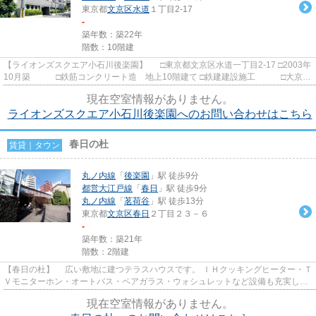
東京都
文京区
水道
１丁目2-17
-
築年数：築22年
階数：10階建
【ライオンズスクエア小石川後楽園】 □東京都文京区水道一丁目2-17 □2003年
10月築 □鉄筋コンクリート造 地上10階建て □鉄建建設施工 □大京｜
ライオンズレジデンス・ワ...
現在空室情報がありません。
ライオンズスクエア小石川後楽園へのお問い合わせはこちら
春日の杜
賃貸｜タウン
丸ノ内線
「
後楽園
」駅 徒歩9分
都営大江戸線
「
春日
」駅 徒歩9分
丸ノ内線
「
茗荷谷
」駅 徒歩13分
東京都
文京区
春日
２丁目２３－６
-
築年数：築21年
階数：2階建
【春日の杜】 広い敷地に建つテラスハウスです。 ＩＨクッキングヒーター・Ｔ
Ｖモニターホン・オートバス・ペアガラス・ウォシュレットなど設備も充実して
います。 金富小学校学区域
現在空室情報がありません。