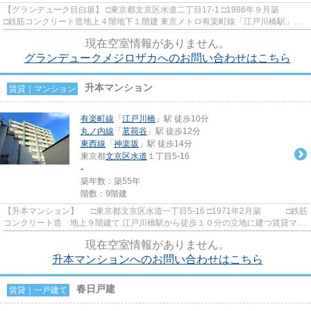
【グランデューク目白坂】 □東京都文京区水道二丁目17-1 □1986年９月築
□鉄筋コンクリート造地上４階地下１階建 東京メトロ有楽町線「江戸川橋駅」徒
歩６分の立地に建つ賃貸マ...
現在空室情報がありません。
グランデュークメジロザカへのお問い合わせはこちら
升本マンション
賃貸｜マンション
有楽町線
「
江戸川橋
」駅 徒歩10分
丸ノ内線
「
茗荷谷
」駅 徒歩12分
東西線
「
神楽坂
」駅 徒歩14分
東京都
文京区
水道
１丁目5-16
-
築年数：築55年
階数：9階建
【升本マンション】 □東京都文京区水道一丁目5-16 □1971年2月築 □鉄筋
コンクリート造 地上９階建て 江戸川橋駅から徒歩１０分の立地に建つ賃貸マン
ションのご紹介です！ ...
現在空室情報がありません。
升本マンションへのお問い合わせはこちら
春日戸建
賃貸｜一戸建て