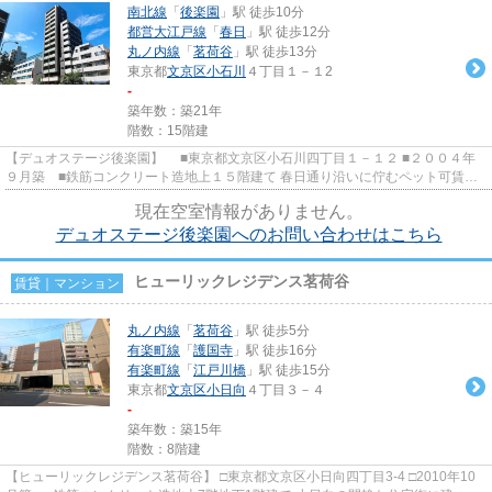
南北線
「
後楽園
」駅 徒歩10分
都営大江戸線
「
春日
」駅 徒歩12分
丸ノ内線
「
茗荷谷
」駅 徒歩13分
東京都
文京区
小石川
４丁目１－１2
-
築年数：築21年
階数：15階建
【デュオステージ後楽園】 ■東京都文京区小石川四丁目１－１２ ■２００４年
９月築 ■鉄筋コンクリート造地上１５階建て 春日通り沿いに佇むペット可賃貸
マンションのご紹介です！...
現在空室情報がありません。
デュオステージ後楽園へのお問い合わせはこちら
ヒューリックレジデンス茗荷谷
賃貸｜マンション
丸ノ内線
「
茗荷谷
」駅 徒歩5分
有楽町線
「
護国寺
」駅 徒歩16分
有楽町線
「
江戸川橋
」駅 徒歩15分
東京都
文京区
小日向
４丁目３－４
-
築年数：築15年
階数：8階建
【ヒューリックレジデンス茗荷谷】 □東京都文京区小日向四丁目3-4 □2010年10