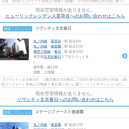
月築 □鉄筋コンクリート造地上7階地下1階建て 小日向の閑静な住宅街に建つ低
層賃貸マンションのご紹介...
現在空室情報がありません。
ヒューリックレジデンス茗荷谷へのお問い合わせはこちら
リヴシティ文京春日
賃貸｜マンション
丸ノ内線
「
茗荷谷
」駅 徒歩9分
丸ノ内線
「
後楽園
」駅 徒歩12分
都営三田線
「
春日
」駅 徒歩12分
東京都
文京区
春日
２丁目１０－１８
-
築年数：築12年
階数：11階建
【リヴシティ文京春日】 □東京都文京区春日二丁目10-18 □2013年10月築 □鉄
筋コンクリート造地上11階建て 春日通り沿いに建つ、ペット可マンションのご紹
介です！ お部屋のタイプは...
現在空室情報がありません。
リヴシティ文京春日へのお問い合わせはこちら
ステージファースト後楽園
賃貸｜マンション
丸ノ内線
「
後楽園
」駅 徒歩12分