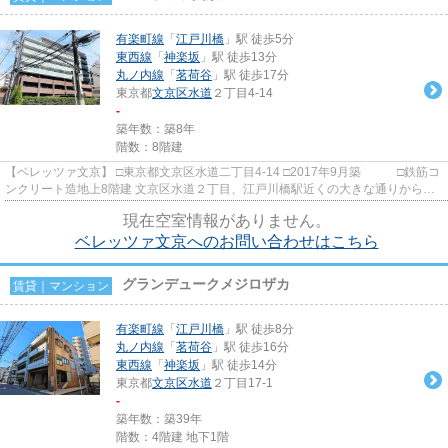
有楽町線
「
江戸川橋
」駅 徒歩5分
東西線
「
神楽坂
」駅 徒歩13分
丸ノ内線
「
茗荷谷
」駅 徒歩17分
東京都
文京区
水道
２丁目4-14
-
築年数：築8年
階数：8階建
【ベレッツァ文京】 □東京都文京区水道二丁目4-14 □2017年9月築 □鉄筋コ
ンクリート造地上8階建 文京区水道２丁目、江戸川橋駅近くの大きな通りから中
に入った静かな場所に建つ...
現在空室情報がありません。
ベレッツァ文京へのお問い合わせはこちら
グランデュークメジロザカ
賃貸｜マンション
有楽町線
「
江戸川橋
」駅 徒歩8分
丸ノ内線
「
茗荷谷
」駅 徒歩16分
東西線
「
神楽坂
」駅 徒歩14分
東京都
文京区
水道
２丁目17-1
-
築年数：築39年
階数：4階建 地下1階