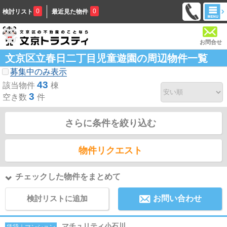
0
0
検討リスト
最近見た物件
お問合せ
文京区立春日二丁目児童遊園の周辺物件一覧
募集中のみ表示
43
該当物件
棟
3
空き数
件
さらに条件を絞り込む
物件リクエスト
チェックした物件をまとめて
検討リストに追加
お問い合わせ
マチュリティ小石川
賃貸｜マンション