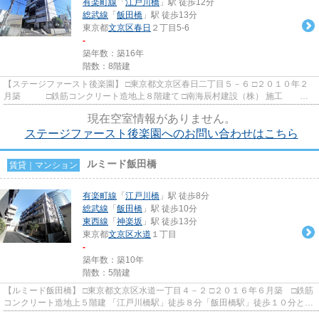
有楽町線
「
江戸川橋
」駅 徒歩12分
総武線
「
飯田橋
」駅 徒歩13分
東京都
文京区
春日
２丁目5-6
-
築年数：築16年
階数：8階建
【ステージファースト後楽園】 □東京都文京区春日二丁目５－６ □２０１０年２
月築 □鉄筋コンクリート造地上８階建て □南海辰村建設（株） 施工 □
明和住販 旧分譲 春日の...
現在空室情報がありません。
ステージファースト後楽園へのお問い合わせはこちら
ルミード飯田橋
賃貸｜マンション
有楽町線
「
江戸川橋
」駅 徒歩8分
総武線
「
飯田橋
」駅 徒歩10分
東西線
「
神楽坂
」駅 徒歩13分
東京都
文京区
水道
１丁目
-
築年数：築10年
階数：5階建
【ルミード飯田橋】 □東京都文京区水道一丁目４－２ □２０１６年６月築 □鉄筋
コンクリート造地上５階建 「江戸川橋駅」徒歩８分「飯田橋駅」徒歩１０分と駅
からは少し離れますが、...