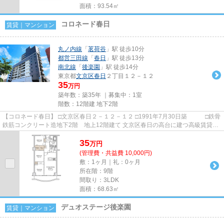
面積：93.54㎡
コロネード春日
賃貸｜マンション
丸ノ内線
「
茗荷谷
」駅 徒歩10分
都営三田線
「
春日
」駅 徒歩13分
南北線
「
後楽園
」駅 徒歩14分
東京都
文京区
春日
２丁目１２－１２
35
万円
築年数：築35年 ｜募集中：
1室
階数：12階建 地下2階
【コロネード春日】 □文京区春日２－１２－１２ □1991年7月30日築 □鉄骨
鉄筋コンクリート造地下2階 地上12階建て 文京区春日の高台に建つ高級賃貸マ
ンション。全部屋南向きで...
35
万
円
(管理費・共益費 10,000円)
敷：1ヶ月｜礼：0ヶ月
所在階：9階
間取り：3LDK
面積：68.63㎡
デュオステージ後楽園
賃貸｜マンション