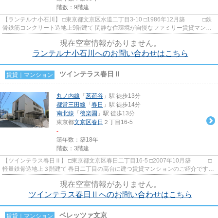
階数：9階建
【ランテルナ小石川】 □東京都文京区水道二丁目3-10 □1986年12月築 □鉄
骨鉄筋コンクリート造地上9階建て 閑静な住環境が自慢なファミリー賃貸マンシ
ョンのご紹介です！ 各部屋...
現在空室情報がありません。
ランテルナ小石川へのお問い合わせはこちら
ツインテラス春日Ⅱ
賃貸｜マンション
丸ノ内線
「
茗荷谷
」駅 徒歩13分
都営三田線
「
春日
」駅 徒歩14分
南北線
「
後楽園
」駅 徒歩13分
東京都
文京区
春日
２丁目16-5
-
築年数：築18年
階数：3階建
【ツインテラス春日Ⅱ】 □東京都文京区春日二丁目16-5 □2007年10月築 □
軽量鉄骨造地上３階建て 春日二丁目の高台に建つ賃貸マンションのご紹介です。
シンプルですっきりとし...
現在空室情報がありません。
ツインテラス春日Ⅱへのお問い合わせはこちら
ベレッツァ文京
賃貸｜マンション