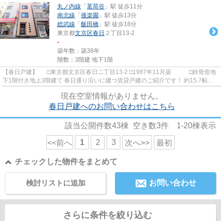
丸ノ内線
「
茗荷谷
」駅 徒歩11分
南北線
「
後楽園
」駅 徒歩13分
総武線
「
飯田橋
」駅 徒歩18分
東京都
文京区
春日
２丁目13-2
-
築年数：築38年
階数：3階建 地下1階
【春日戸建】 □東京都文京区春日二丁目13-2 □1987年11月築 □鉄骨造地
下1階付き地上3階建て 春日通り沿いに建つ賃貸戸建のご紹介です！ 約15.7帖の
地下室は物置として使用で...
現在空室情報がありません。
春日戸建へのお問い合わせはこちら
該当公開件数
43
棟 空き数
3
件
1-20
棟表示
1
2
3
<<前へ
次へ>>
最初
チェックした物件をまとめて
検討リストに追加
お問い合わせ
さらに条件を絞り込む