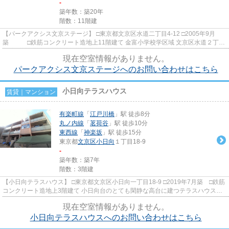
-
築年数：築20年
階数：11階建
【パークアクシス文京ステージ】 □東京都文京区水道二丁目4-12 □2005年9月
築 □鉄筋コンクリート造地上11階建て 金富小学校学区域 文京区水道２丁
目、江戸川橋駅近くの大きな通り...
現在空室情報がありません。
パークアクシス文京ステージへのお問い合わせはこちら
小日向テラスハウス
賃貸｜マンション
有楽町線
「
江戸川橋
」駅 徒歩8分
丸ノ内線
「
茗荷谷
」駅 徒歩10分
東西線
「
神楽坂
」駅 徒歩15分
東京都
文京区
小日向
１丁目18-9
-
築年数：築7年
階数：3階建
【小日向テラスハウス】 □東京都文京区小日向一丁目18-9 □2019年7月築 □鉄筋
コンクリート造地上3階建て 小日向台のとても閑静な高台に建つテラスハウスの
ご紹介です！ 珍しいＲＣ造・...
現在空室情報がありません。
小日向テラスハウスへのお問い合わせはこちら