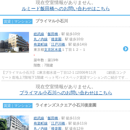
現在空室情報がありません。
ルミード飯田橋へのお問い合わせはこちら
プライマル小石川
賃貸｜マンション
総武線
「
飯田橋
」駅 徒歩10分
丸ノ内線
「
後楽園
」駅 徒歩10分
有楽町線
「
江戸川橋
」駅 徒歩14分
東京都
文京区
水道
１丁目１２－１
-
築年数：築19年
階数：7階建
【プライマル小石川】 □東京都水道一丁目12-1 □2006年11月 □鉄筋コンク
リート造地上7階地下1階建 ペット可ハイスペック賃貸マンションのご紹介です！
閑静な住宅街に建つ大型...
現在空室情報がありません。
プライマル小石川へのお問い合わせはこちら
ライオンズスクエア小石川後楽園
賃貸｜マンション
総武線
「
飯田橋
」駅 徒歩11分
有楽町線
「
江戸川橋
」駅 徒歩11分
丸ノ内線
「
後楽園
」駅 徒歩12分