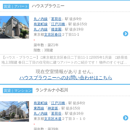
ハウスブラウニー
賃貸｜アパート
丸ノ内線
「
茗荷谷
」駅 徒歩9分
有楽町線
「
江戸川橋
」駅 徒歩15分
丸ノ内線
「
後楽園
」駅 徒歩19分
東京都
文京区
春日
２丁目11-1
-
築年数：築21年
階数：3階建
【ハウス・ブラウニー】 □東京都文京区春日二丁目11-1 □2005年1月築 □鉄骨造
地上3階建 春日二丁目の住宅街に建つアパートのご紹介です！ 物件のすぐそばに
は児童公園があり、小さ...
現在空室情報がありません。
ハウスブラウニーへのお問い合わせはこちら
ランテルナ小石川
賃貸｜マンション
有楽町線
「
江戸川橋
」駅 徒歩8分
東西線
「
神楽坂
」駅 徒歩15分
丸ノ内線
「
茗荷谷
」駅 徒歩16分
東京都
文京区
水道
２丁目３－１０
-
築年数：築39年