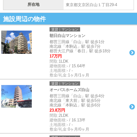
所在地
東京都文京区白山１丁目29-4
施設周辺の物件
賃貸｜マンション
朝日白山マンション
都営三田線「白山」駅 徒歩1分
南北線「本駒込」駅 徒歩7分
都営大江戸線「春日」駅 徒歩18分
17万円
間取:
1LDK
建物面積:
- / 15.64坪
土地面積:
- / -
敷金/礼金:
1ヶ月/1ヶ月
賃貸｜マンション
オーパスホームズ白山
都営三田線「白山」駅 徒歩4分
南北線「東大前」駅 徒歩5分
南北線「本駒込」駅 徒歩6分
23.8万円
間取:
2LDK
建物面積:
- / 16.13坪
土地面積:
- / -
敷金/礼金:
0ヶ月/0ヶ月