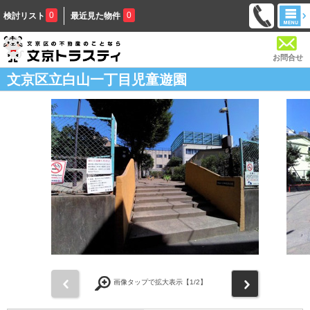
0
0
検討リスト
最近見た物件
お問合せ
文京区立白山一丁目児童遊園
前
次
画像タップで拡大表示【
1
/2】