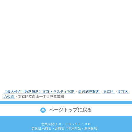
【最大仲介手数料無料】文京トラスティTOP
>
周辺施設案内
>
文京区
>
文京区
の公園
>
文京区立白山一丁目児童遊園
ページトップに戻る
営業時間:１０：００～１８：００
定休日:火曜日・水曜日（年末年始・夏季休暇）