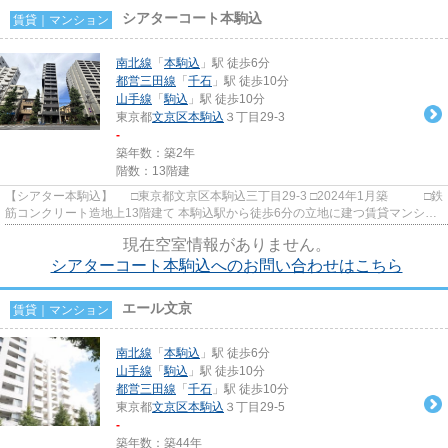
シアターコート本駒込
賃貸｜マンション
南北線
「
本駒込
」駅 徒歩6分
都営三田線
「
千石
」駅 徒歩10分
山手線
「
駒込
」駅 徒歩10分
東京都
文京区
本駒込
３丁目29-3
-
築年数：築2年
階数：13階建
【シアター本駒込】 □東京都文京区本駒込三丁目29-3 □2024年1月築 □鉄
筋コンクリート造地上13階建て 本駒込駅から徒歩6分の立地に建つ賃貸マンショ
ンのご紹介です！ 各戸プ...
現在空室情報がありません。
シアターコート本駒込へのお問い合わせはこちら
エール文京
賃貸｜マンション
南北線
「
本駒込
」駅 徒歩6分
山手線
「
駒込
」駅 徒歩10分
都営三田線
「
千石
」駅 徒歩10分
東京都
文京区
本駒込
３丁目29-5
-
築年数：築44年