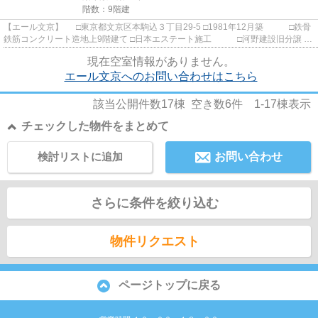
階数：9階建
【エール文京】 □東京都文京区本駒込３丁目29-5 □1981年12月築 □鉄骨
鉄筋コンクリート造地上9階建て □日本エステート施工 □河野建設旧分譲 本
駒込駅から徒歩6分の立地...
現在空室情報がありません。
エール文京へのお問い合わせはこちら
該当公開件数
17
棟 空き数
6
件
1-17
棟表示
チェックした物件をまとめて
検討リストに追加
お問い合わせ
さらに条件を絞り込む
物件リクエスト
ページトップに戻る