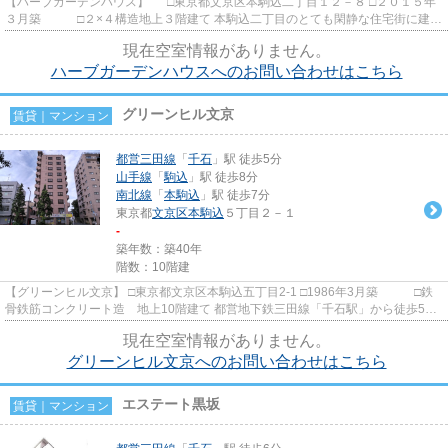
【ハーブガーデンハウス】 □東京都文京区本駒込二丁目１２－８ □２０１５年
３月築 □２×４構造地上３階建て 本駒込二丁目のとても閑静な住宅街に建つ
デザイナーズ物件のご紹...
現在空室情報がありません。
ハーブガーデンハウスへのお問い合わせはこちら
グリーンヒル文京
賃貸｜マンション
都営三田線
「
千石
」駅 徒歩5分
山手線
「
駒込
」駅 徒歩8分
南北線
「
本駒込
」駅 徒歩7分
東京都
文京区
本駒込
５丁目２－１
-
築年数：築40年
階数：10階建
【グリーンヒル文京】 □東京都文京区本駒込五丁目2-1 □1986年3月築 □鉄
骨鉄筋コンクリート造 地上10階建て 都営地下鉄三田線「千石駅」から徒歩5分
の好立地に建つ賃貸マンシ...
現在空室情報がありません。
グリーンヒル文京へのお問い合わせはこちら
エステート黒坂
賃貸｜マンション