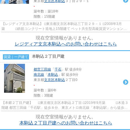
東京都
文京区
本駒込
３丁目２９－１
-
築年数：築18年
階数：15階建
【レジディア文京本駒込】 □東京都文京区本駒込三丁目２９－１ □2008年3月
築 □鉄筋コンクリート造地上15階建て ペット共生型高級賃貸マンションの
ご紹介です！ ペットは小型...
現在空室情報がありません。
レジディア文京本駒込へのお問い合わせはこちら
本駒込２丁目戸建
賃貸｜一戸建て
都営三田線
「
千石
」駅 徒歩8分
南北線
「
本駒込
」駅 徒歩9分
東京都
文京区
本駒込
２丁目0
-
築年数：築6年
階数：3階建
【本郷２丁目戸建】 □東京都文京区本駒込２丁目 □2019年9月築 □木造３
階建 都営三田線「千石駅」徒歩８分、東京メトロ南北線「本駒込駅」から徒歩９
分の立地に建つ戸建ての...
現在空室情報がありません。
本駒込２丁目戸建へのお問い合わせはこちら