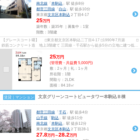
南北線
「
本駒込
」駅 徒歩8分
都営三田線
「
白山
」駅 徒歩10分
東京都
文京区
本駒込
２丁目4-17
25
万円
築年数：築35年 ｜募集中：
1室
階数：3階建
【グレースコート曙】 □東京都文京区本駒込二丁目4-17 □1990年7月築 □
鉄筋コンクリート造 地上3階建て 三田線・千石駅から徒歩5分の立地に建つ低層
マンションのご紹介です...
25
万
円
(管理費・共益費 5,000円)
敷：2ヶ月｜礼：1ヶ月
所在階：1階
間取り：2LDK
面積：84.18㎡
文京グリーンコートビュータワー本駒込Ｂ棟
賃貸｜マンション
都営三田線
「
千石
」駅 徒歩4分
山手線
「
駒込
」駅 徒歩11分
南北線
「
本駒込
」駅 徒歩12分
東京都
文京区
本駒込
２丁目28-1
27.8
28.2
万円～
万円