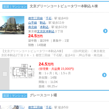
文京グリーンコートビュータワー本駒込Ａ棟
賃貸｜マンション
都営三田線
「
千石
」駅 徒歩4分
山手線
「
駒込
」駅 徒歩11分
南北線
「
本駒込
」駅 徒歩12分
東京都
文京区
本駒込
２丁目
24.5
万円
築年数：築28年 ｜募集中：
1室
階数：14階建
【文京グリーンコートビュータワー本駒込A棟】 （旧UR賃貸） ◇東京都文
京区本駒込2丁目２８－１ 都営三田線「千石駅」徒歩4分・JR山手線・南北線
「駒込駅」徒歩11分 オフィスビ...
24.5
万
円
(管理費・共益費 15,000円)
敷：1ヶ月｜礼：1.5ヶ月
所在階：14階
間取り：1LDK
面積：66.25㎡
グレースコート曙
賃貸｜マンション
都営三田線
「
千石
」駅 徒歩5分