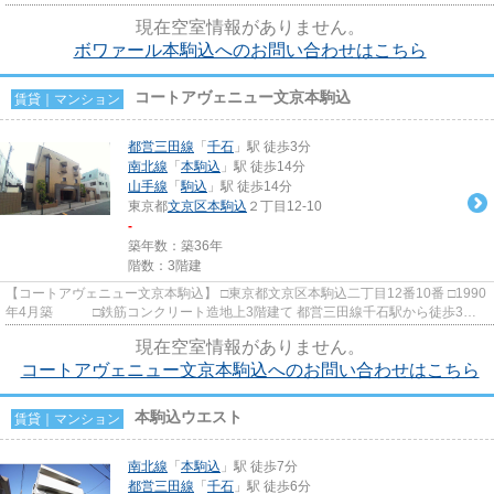
徒歩7分の立地に建つ賃貸マ...
現在空室情報がありません。
ボワァール本駒込へのお問い合わせはこちら
コートアヴェニュー文京本駒込
賃貸｜マンション
都営三田線
「
千石
」駅 徒歩3分
南北線
「
本駒込
」駅 徒歩14分
山手線
「
駒込
」駅 徒歩14分
東京都
文京区
本駒込
２丁目12-10
-
築年数：築36年
階数：3階建
【コートアヴェニュー文京本駒込】 □東京都文京区本駒込二丁目12番10番 □1990
年4月築 □鉄筋コンクリート造地上3階建て 都営三田線千石駅から徒歩3
分、文京グリーンコートの前...
現在空室情報がありません。
コートアヴェニュー文京本駒込へのお問い合わせはこちら
本駒込ウエスト
賃貸｜マンション
南北線
「
本駒込
」駅 徒歩7分
都営三田線
「
千石
」駅 徒歩6分