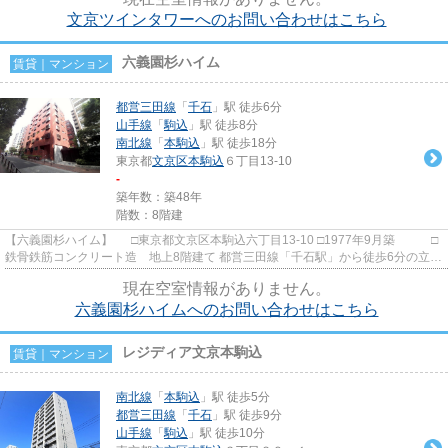
文京ツインタワーへのお問い合わせはこちら
六義園杉ハイム
賃貸｜マンション
都営三田線
「
千石
」駅 徒歩6分
山手線
「
駒込
」駅 徒歩8分
南北線
「
本駒込
」駅 徒歩18分
東京都
文京区
本駒込
６丁目13-10
-
築年数：築48年
階数：8階建
【六義園杉ハイム】 □東京都文京区本駒込六丁目13-10 □1977年9月築 □
鉄骨鉄筋コンクリート造 地上8階建て 都営三田線「千石駅」から徒歩6分の立地
に建つ賃貸マンションのご...
現在空室情報がありません。
六義園杉ハイムへのお問い合わせはこちら
レジディア文京本駒込
賃貸｜マンション
南北線
「
本駒込
」駅 徒歩5分
都営三田線
「
千石
」駅 徒歩9分
山手線
「
駒込
」駅 徒歩10分