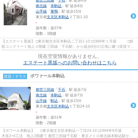
都営三田線
「
千石
」駅 徒歩6分
南北線
「
本駒込
」駅 徒歩8分
山手線
「
巣鴨
」駅 徒歩15分
東京都
文京区
本駒込
２丁目1-10
-
築年数：築37年
階数：3階建
【エステート黒坂】 □東京都文京区本駒込二丁目1-10 □1989年１月築 □鉄
筋コンクリート地上３階建 三田線「千石駅」から徒歩6分の立地に建つ賃貸マン
ションのご紹介です！ 周...
現在空室情報がありません。
エステート黒坂へのお問い合わせはこちら
ボワァール本駒込
賃貸｜テラス
都営三田線
「
千石
」駅 徒歩7分
南北線
「
本駒込
」駅 徒歩7分
山手線
「
駒込
」駅 徒歩15分
東京都
文京区
本駒込
１丁目24-10
-
築年数：築31年
階数：2階建
【ボワール本駒込】 □東京都文京区本駒込一丁目24-10 □1994年9月築 □
木造2×4工法 地上2階建て 都営三田線千石駅・東京メトロ南北線本駒込駅から