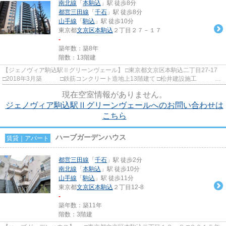
南北線
「
本駒込
」駅 徒歩8分
都営三田線
「
千石
」駅 徒歩8分
山手線
「
駒込
」駅 徒歩10分
東京都
文京区
本駒込
２丁目２７－１７
-
築年数：築8年
階数：13階建
【ジェノヴィア駒込駅Ⅱグリーンヴェール】 □東京都文京区本駒込二丁目27-17
□2018年3月築 □鉄筋コンクリート造地上13階建て □松井建設施工 □
グッドコムアセット旧分譲 ...
現在空室情報がありません。
ジェノヴィア駒込駅Ⅱグリーンヴェールへのお問い合わせは
こちら
ハーブガーデンハウス
賃貸｜アパート
都営三田線
「
千石
」駅 徒歩2分
南北線
「
本駒込
」駅 徒歩10分
山手線
「
駒込
」駅 徒歩11分
東京都
文京区
本駒込
２丁目12-8
-
築年数：築11年
階数：3階建