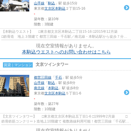
山手線
「
駒込
」駅 徒歩15分
東京都
文京区
本駒込
２丁目15-16
-
築年数：築10年
階数：3階建
【本駒込ウエスト】 □東京都文京区本駒込二丁目15-16 □2015年12月築
□鉄骨造 地上３階建て 都営三田線・千石駅／南北線・本駒込駅から徒歩７分の
立地に建つ賃貸マンション...
現在空室情報がありません。
本駒込ウエストへのお問い合わせはこちら
文京ツインタワー
賃貸｜マンション
都営三田線
「
千石
」駅 徒歩5分
山手線
「
駒込
」駅 徒歩8分
南北線
「
本駒込
」駅 徒歩8分
東京都
文京区
本駒込
５丁目1-6
-
築年数：築27年
階数：10階建
【文京ツインタワー】 □東京都文京区本駒込五丁目1-6 □1999年2月築 □
鉄骨鉄筋コンクリート造地上10階建て 複数路線利用可能！都営三田線「千石駅」
徒歩5分・JR山手線「駒込...
現在空室情報がありません。