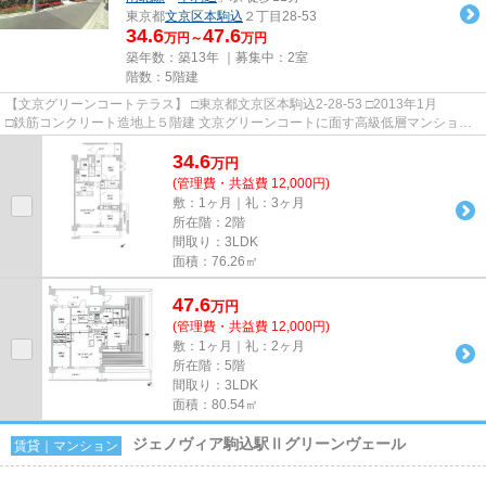
東京都
文京区
本駒込
２丁目28-53
34.6
47.6
万円～
万円
築年数：築13年 ｜募集中：
2室
階数：5階建
【文京グリーンコートテラス】 □東京都文京区本駒込2-28-53 □2013年1月
□鉄筋コンクリート造地上５階建 文京グリーンコートに面す高級低層マンション
のご紹介です！ 都営三田線「...
34.6
万
円
(管理費・共益費 12,000円)
敷：1ヶ月｜礼：3ヶ月
所在階：2階
間取り：3LDK
面積：76.26㎡
47.6
万
円
(管理費・共益費 12,000円)
敷：1ヶ月｜礼：2ヶ月
所在階：5階
間取り：3LDK
面積：80.54㎡
ジェノヴィア駒込駅Ⅱグリーンヴェール
賃貸｜マンション