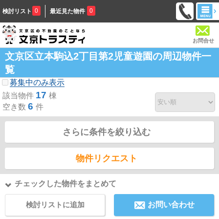
0
0
検討リスト
最近見た物件
お問合せ
文京区立本駒込2丁目第2児童遊園の周辺物件一
覧
募集中のみ表示
17
該当物件
棟
6
空き数
件
さらに条件を絞り込む
物件リクエスト
チェックした物件をまとめて
検討リストに追加
お問い合わせ