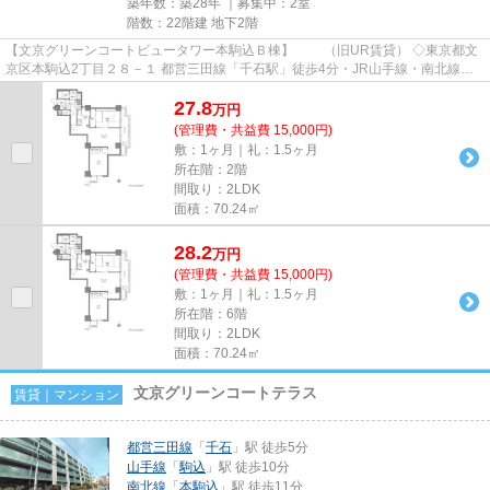
築年数：築28年 ｜募集中：
2室
階数：22階建 地下2階
【文京グリーンコートビュータワー本駒込Ｂ棟】 （旧UR賃貸） ◇東京都文
京区本駒込2丁目２８－１ 都営三田線「千石駅」徒歩4分・JR山手線・南北線
「駒込駅」徒歩11分 オフィ...
27.8
万
円
(管理費・共益費 15,000円)
敷：1ヶ月｜礼：1.5ヶ月
所在階：2階
間取り：2LDK
面積：70.24㎡
28.2
万
円
(管理費・共益費 15,000円)
敷：1ヶ月｜礼：1.5ヶ月
所在階：6階
間取り：2LDK
面積：70.24㎡
文京グリーンコートテラス
賃貸｜マンション
都営三田線
「
千石
」駅 徒歩5分
山手線
「
駒込
」駅 徒歩10分
南北線
「
本駒込
」駅 徒歩11分