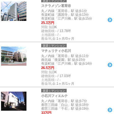
賃貸｜マンション
ステラメゾン茗荷谷
丸ノ内線「茗荷谷」駅 徒歩1分
有楽町線「護国寺」駅 徒歩13分
有楽町線「江戸川橋」駅 徒歩15分
25.3万円
間取:
1LDK
建物面積:
- / 13.78坪
土地面積:
- / -
敷金/礼金:
1ヶ月/0ヶ月
賃貸｜マンション
マチュリティ小石川
丸ノ内線「茗荷谷」駅 徒歩11分
南北線「後楽園」駅 徒歩15分
有楽町線「江戸川橋」駅 徒歩14分
26.5万円
間取:
1LDK
建物面積:
- / 17.03坪
土地面積:
- / -
敷金/礼金:
1ヶ月/1ヶ月
賃貸｜マンション
小石川フィエルテ
丸ノ内線「茗荷谷」駅 徒歩7分
都営三田線「白山」駅 徒歩18分
都営三田線「千石」駅 徒歩19分
33万円