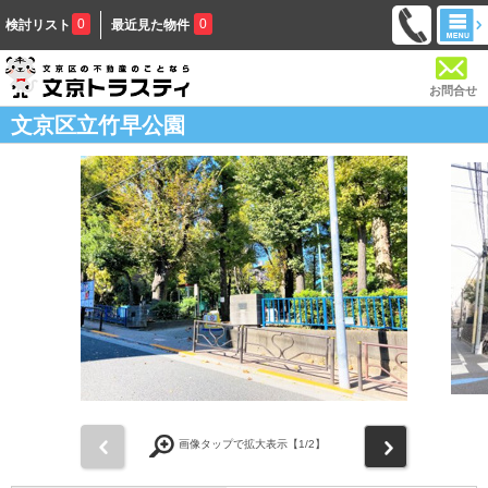
0
0
検討リスト
最近見た物件
お問合せ
文京区立竹早公園
前
次
画像タップで拡大表示【
1
/2】