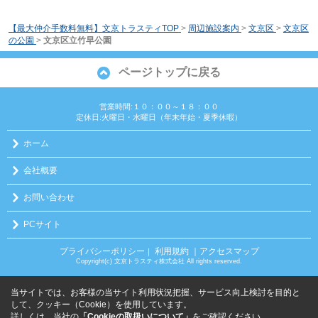
【最大仲介手数料無料】文京トラスティTOP
>
周辺施設案内
>
文京区
>
文京区
の公園
>
文京区立竹早公園
ページトップに戻る
営業時間:１０：００～１８：００
定休日:火曜日・水曜日（年末年始・夏季休暇）
ホーム
会社概要
お問い合わせ
PCサイト
プライバシーポリシー
利用規約
｜アクセスマップ
｜
Copyright(c) 文京トラスティ株式会社 All rights reserved.
当サイトでは、お客様の当サイト利用状況把握、サービス向上検討を目的と
して、クッキー（Cookie）を使用しています。
詳しくは、当社の
「Cookieの取扱いについて」
をご確認ください。