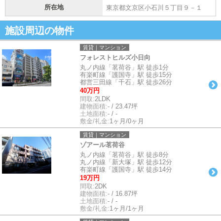
所在地
東京都文京区小石川５丁目９－１
施設周辺の物件
賃貸｜マンション
フォレストヒルズ小日向
丸ノ内線「茗荷谷」駅 徒歩1分
有楽町線「護国寺」駅 徒歩15分
都営三田線「千石」駅 徒歩26分
40万円
間取:
2LDK
建物面積:
- / 23.47坪
土地面積:
- / -
敷金/礼金:
1ヶ月/0ヶ月
賃貸｜マンション
ゾアール茗荷谷
丸ノ内線「茗荷谷」駅 徒歩8分
丸ノ内線「新大塚」駅 徒歩12分
有楽町線「護国寺」駅 徒歩14分
19万円
間取:
2DK
建物面積:
- / 16.87坪
土地面積:
- / -
敷金/礼金:
1ヶ月/1ヶ月