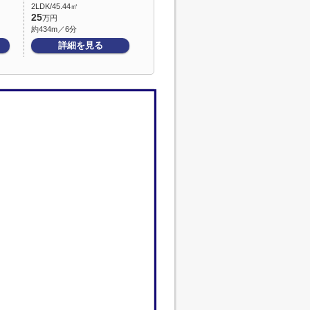
2LDK/45.44㎡
25
万円
約434m／6分
詳細を見る