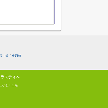
荒川線
/
東西線
トラスティへ
ジュ小石川１階