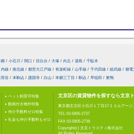
本郷
/
小石川
/
関口
/
目白台
/
大塚
/
向丘
/
湯島
/
千駄木
ノ内線
/
南北線
/
都営大江戸線
/
有楽町線
/
山手線
/
千代田線
/
総武線
/
都電
茗荷谷
/
本駒込
/
護国寺
/
白山
/
本郷三丁目
/
駒込
/
早稲田
/
巣鴨
文京区の賃貸物件を探すなら文京
ペット飼育可特集
動画付き物件特集
東京都文京区小石川１丁目17-1 エルアー
仲介手数料ゼロ特集
TEL:03-5805-2737
礼金も仲介手数料もゼロ
FAX:03-5805-2738
Copyright(c) 文京トラスティ株式会社
All Rights Reserved.