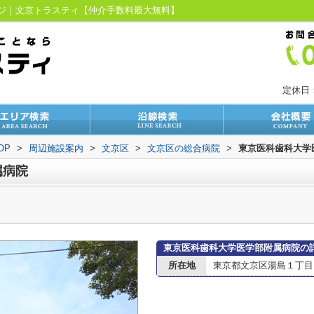
ージ｜文京トラスティ【仲介手数料最大無料】
定休日
OP
>
周辺施設案内
>
文京区
>
文京区の総合病院
>
東京医科歯科大学
属病院
東京医科歯科大学医学部附属病院の
所在地
東京都文京区湯島１丁目