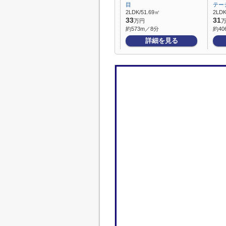
目
テー
2LDK/51.69㎡
2LDK
33
31
万円
約573m／8分
約40
詳細を見る