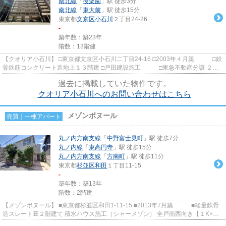
南北線
「
後楽園
」駅 徒歩3分
南北線
「
東大前
」駅 徒歩15分
東京都
文京区
小石川
２丁目24-26
-
築年数：築23年
階数：13階建
【クオリア小石川】 □東京都文京区小石川二丁目24-16 □2003年４月築 □鉄
骨鉄筋コンクリート造地上１３階建 □戸田建設施工 □東急不動産分譲 ２駅
４路線利用可能な好立地！ 主...
過去に掲載していた物件です。
クオリア小石川へのお問い合わせはこちら
メゾンボヌール
売買｜一棟アパート
丸ノ内方南支線
「
中野富士見町
」駅 徒歩7分
丸ノ内線
「
東高円寺
」駅 徒歩15分
丸ノ内方南支線
「
方南町
」駅 徒歩11分
東京都
杉並区
和田
１丁目11-15
-
築年数：築13年
階数：2階建
【メゾンボヌール】 ■東京都杉並区和田1-11-15 ■2013年7月築 ■軽量鉄骨
造スレート葺２階建て 積水ハウス施工（シャーメゾン） 全戸南西向き【１K×３
室・１LDK×１室】 東京メ...