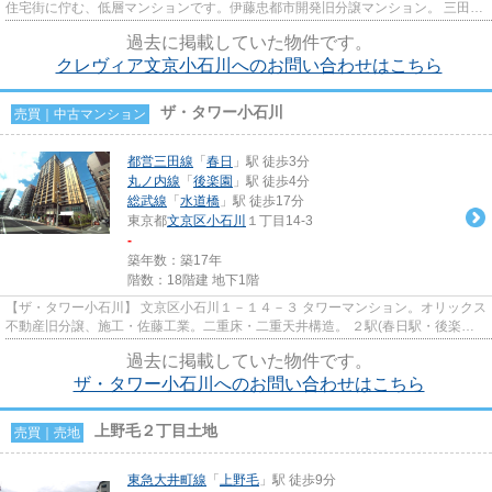
住宅街に佇む、低層マンションです。伊藤忠都市開発旧分譲マンション。 三田
線・大江戸線「春日駅」まで...
過去に掲載していた物件です。
クレヴィア文京小石川へのお問い合わせはこちら
ザ・タワー小石川
売買｜中古マンション
都営三田線
「
春日
」駅 徒歩3分
丸ノ内線
「
後楽園
」駅 徒歩4分
総武線
「
水道橋
」駅 徒歩17分
東京都
文京区
小石川
１丁目14-3
-
築年数：築17年
階数：18階建 地下1階
【ザ・タワー小石川】 文京区小石川１－１４－３ タワーマンション。オリックス
不動産旧分譲、施工・佐藤工業。二重床・二重天井構造。 ２駅(春日駅・後楽園
駅）・４路線（三田線・大...
過去に掲載していた物件です。
ザ・タワー小石川へのお問い合わせはこちら
上野毛２丁目土地
売買｜売地
東急大井町線
「
上野毛
」駅 徒歩9分