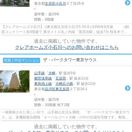
東京都
文京区
小石川
５丁目35-8
-
築年数：築28年
階数：9階建
【クレアホームズ小石川】 □東京都文京区小石川5-35-8 □1998年8月築 □鉄
筋コンクリート造9階建て 東京メトロ丸ノ内線「茗荷谷駅」徒歩7分 桜並木で有
名な播磨坂至近 文京区で人気...
過去に掲載していた物件です。
クレアホームズ小石川へのお問い合わせはこちら
ザ・パークタワー東京サウス
売買｜中古マンション
山手線
「
大崎
」駅 徒歩5分
都営浅草線
「
五反田
」駅 徒歩11分
東急池上線
「
大崎広小路
」駅 徒歩12分
東京都
品川区
東五反田
２丁目16-1
-
築年数：築25年
階数：30階建 地下2階
一体開発された美しい街で、山手都心生活を満喫。 「ザ・パークタワー東京サウ
ス」は、多機能複合開発「オーバルコート大崎」の中の分譲住宅棟です。敷地内
はゆとりある空間に緑豊かな...
過去に掲載していた物件です。