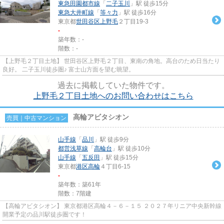
東急田園都市線
「
二子玉川
」駅 徒歩15分
東急大井町線
「
等々力
」駅 徒歩16分
東京都
世田谷区
上野毛
２丁目19-3
-
築年数：-
階数：-
【上野毛２丁目土地】 世田谷区上野毛２丁目、東南の角地。高台のため日当たり
良好。 二子玉川徒歩圏♪ 富士山方面を望む眺望。
過去に掲載していた物件です。
上野毛２丁目土地へのお問い合わせはこちら
高輪アビタシオン
売買｜中古マンション
山手線
「
品川
」駅 徒歩9分
都営浅草線
「
高輪台
」駅 徒歩10分
山手線
「
五反田
」駅 徒歩15分
東京都
港区
高輪
４丁目6-15
-
築年数：築61年
階数：7階建
【高輪アビタシオン】 東京都港区高輪４－６－１５ ２０２７年リニア中央新幹線
開業予定の品川駅徒歩圏です！