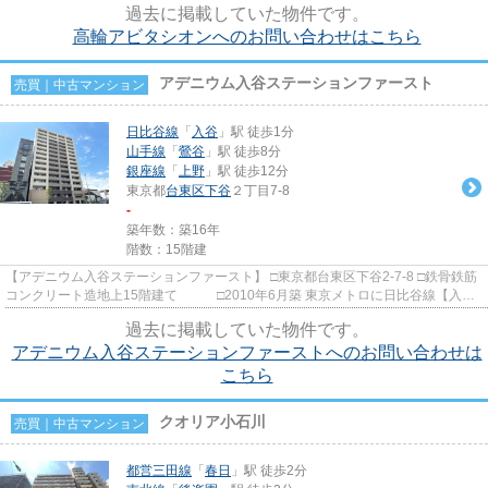
過去に掲載していた物件です。
高輪アビタシオンへのお問い合わせはこちら
アデニウム入谷ステーションファースト
売買｜中古マンション
日比谷線
「
入谷
」駅 徒歩1分
山手線
「
鶯谷
」駅 徒歩8分
銀座線
「
上野
」駅 徒歩12分
東京都
台東区
下谷
２丁目7-8
-
築年数：築16年
階数：15階建
【アデニウム入谷ステーションファースト】 □東京都台東区下谷2-7-8 □鉄骨鉄筋
コンクリート造地上15階建て □2010年6月築 東京メトロに日比谷線【入谷
駅】徒歩１分！ 他にも京...
過去に掲載していた物件です。
アデニウム入谷ステーションファーストへのお問い合わせは
こちら
クオリア小石川
売買｜中古マンション
都営三田線
「
春日
」駅 徒歩2分