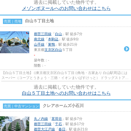
過去に掲載していた物件です。
メゾンボヌールへのお問い合わせはこちら
白山５丁目土地
売買｜売地
都営三田線
「
白山
」駅 徒歩7分
南北線
「
本駒込
」駅 徒歩9分
山手線
「
巣鴨
」駅 徒歩21分
東京都
文京区
白山
５丁目
-
築年数：-
階数：-
【白山５丁目土地】 □東京都文京区白山５丁目 □角地・古家あり 白山駅周辺には
スーパー（コープとうきょう・三徳・イオンまいばすけっと） ドラッグストア
（マツモトキヨシ） 飲食店...
過去に掲載していた物件です。
白山５丁目土地へのお問い合わせはこちら
クレアホームズ小石川
売買｜中古マンション
丸ノ内線
「
茗荷谷
」駅 徒歩7分
都営三田線
「
千石
」駅 徒歩17分
都営大江戸線
「
春日
」駅 徒歩21分