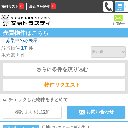
0
0
検討リスト
最近見た物件
お問合せ
売買物件はこちら
募集中のみ表示
17
該当物件
件
1
販売数
件
さらに条件を絞り込む
物件リクエスト
チェックした物件をまとめて
検討リストに追加
お問い合わせ
日神パレステージ新小岩Ⅱ
売買｜中古マンション