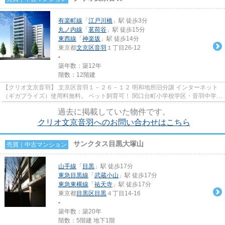
有楽町線
「
江戸川橋
」駅 徒歩3分
丸ノ内線
「
茗荷谷
」駅 徒歩15分
東西線
「
神楽坂
」駅 徒歩14分
東京都
文京区
音羽
１丁目26-12
-
築年数：築12年
階数：12階建
【クリオ文京音羽】 文京区音羽１－２６－１２ 明和地所旧分譲 インターネット
（ギガブライズ）使用料無料。 ペット飼育可！ 関口台町小学校学区・音羽中学校
学区
過去に掲載していた物件です。
クリオ文京音羽へのお問い合わせはこちら
サンクタス目黒大塚山
売買｜中古マンション
山手線
「
目黒
」駅 徒歩17分
東急目黒線
「
武蔵小山
」駅 徒歩17分
東急東横線
「
祐天寺
」駅 徒歩17分
東京都
目黒区
目黒
４丁目14-16
-
築年数：築20年
階数：5階建 地下1階