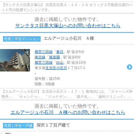
【サンクタス目黒大塚山】 目黒区目黒４－１４－１６ オリックス不動産分譲のペ
ット可の低層マンションです。
過去に掲載していた物件です。
サンクタス目黒大塚山へのお問い合わせはこちら
エルアージュ小石川 Ａ棟
売買｜中古マンション
都営三田線
「
春日
」駅 徒歩5分
南北線
「
後楽園
」駅 徒歩8分
都営三田線
「
白山
」駅 徒歩10分
東京都
文京区
小石川
１丁目17-1
-
築年数：築25年
階数：8階建
【エルアージュ小石川】 文京区小石川１－１７－１ 敷地内には、「クイーンズ伊
勢丹」、「キャンドゥ」、「ジョナサン」、「銚子丸」、「歯科クリニック」等
の店舗があり大変便利です...
過去に掲載していた物件です。
エルアージュ小石川 Ａ棟へのお問い合わせはこちら
深沢１丁目戸建て
売買｜中古一戸建