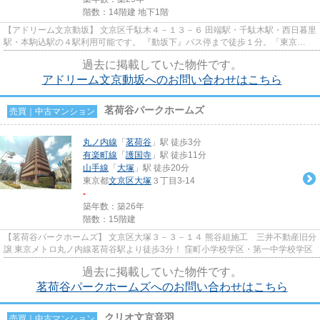
階数：14階建 地下1階
【アドリーム文京動坂】 文京区千駄木４－１３－６ 田端駅・千駄木駅・西日暮里
駅・本駒込駅の４駅利用可能です。 『動坂下』バス停まで徒歩１分。「東京
駅」・「上野松坂屋」まで、バ...
過去に掲載していた物件です。
アドリーム文京動坂へのお問い合わせはこちら
茗荷谷パークホームズ
売買｜中古マンション
丸ノ内線
「
茗荷谷
」駅 徒歩3分
有楽町線
「
護国寺
」駅 徒歩11分
山手線
「
大塚
」駅 徒歩20分
東京都
文京区
大塚
３丁目3-14
-
築年数：築26年
階数：15階建
【茗荷谷パークホームズ】 文京区大塚３－３－１４ 熊谷組施工 三井不動産旧分
譲 東京メトロ丸ノ内線茗荷谷駅より徒歩3分！ 窪町小学校学区・第一中学校学区
過去に掲載していた物件です。
茗荷谷パークホームズへのお問い合わせはこちら
クリオ文京音羽
売買｜中古マンション