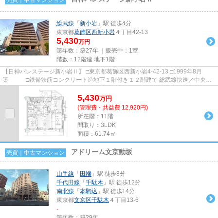
総武線
「
新小岩
」駅 徒歩4分
東京都
葛飾区
西新小岩
４丁目42-13
5,430
万円
築年数：築27年 ｜販売中：
1室
階数：12階建 地下1階
【日神パレステージ新小岩Ⅱ】 □東京都葛飾区西新小岩4-42-13 □1999年8月
築 □鉄骨鉄筋コンクリート造地下１階付き１２階建て 総武線快速／中央・
総武線≪新小岩駅≫徒歩４分の好...
5,430
万
円
(管理費・共益費 12,920円)
所在階：11階
間取り：3LDK
面積：61.74㎡
アドリーム文京動坂
売買｜中古マンション
山手線
「
田端
」駅 徒歩8分
千代田線
「
千駄木
」駅 徒歩12分
南北線
「
本駒込
」駅 徒歩14分
東京都
文京区
千駄木
４丁目13-6
-
築年数：築29年