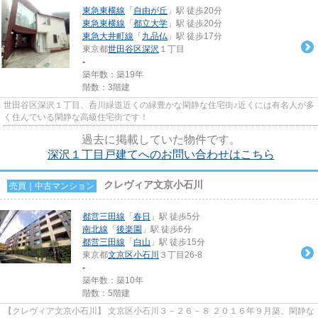
東急東横線
「
自由が丘
」駅 徒歩20分
東急東横線
「
都立大学
」駅 徒歩20分
東急大井町線
「
九品仏
」駅 徒歩17分
東京都
世田谷区
深沢
１丁目
-
築年数：築19年
階数：3階建
世田谷区深沢１丁目、呑川緑道近くの緑豊かな閑静な住宅街♪近くには有名人が多
く住んでいる閑静な高級住宅街です！
過去に掲載していた物件です。
深沢１丁目戸建てへのお問い合わせはこちら
クレヴィア文京小石川
売買｜中古マンション
都営三田線
「
春日
」駅 徒歩5分
南北線
「
後楽園
」駅 徒歩6分
都営三田線
「
白山
」駅 徒歩15分
東京都
文京区
小石川
３丁目26-8
-
築年数：築10年
階数：5階建
【クレヴィア文京小石川】 文京区小石川３－２６－８ ２０１６年９月築。閑静な