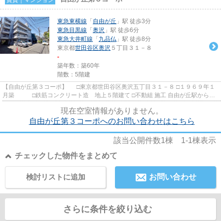
東急東横線
「
自由が丘
」駅 徒歩3分
東急目黒線
「
奥沢
」駅 徒歩6分
東急大井町線
「
九品仏
」駅 徒歩8分
東京都
世田谷区
奥沢
５丁目３１－８
-
築年数：築60年
階数：5階建
【自由が丘第３コーポ】 □東京都世田谷区奥沢五丁目３１－８ □１９６９年１
月築 □鉄筋コンクリート造 地上５階建て □不動組 施工 自由が丘駅から徒
歩３分の立地に建つ分譲...
現在空室情報がありません。
自由が丘第３コーポへのお問い合わせはこちら
該当公開件数
1
棟
1-1
棟表示
チェックした物件をまとめて
検討リストに追加
お問い合わせ
さらに条件を絞り込む