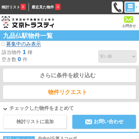
0
0
検討リスト
最近見た物件
お問合せ
九品仏駅物件一覧
募集中のみ表示
1
該当物件
棟
0
空き数
件
さらに条件を絞り込む
物件リクエスト
チェックした物件をまとめて
検討リストに追加
お問い合わせ
自由が丘第３コーポ
賃貸｜マンション