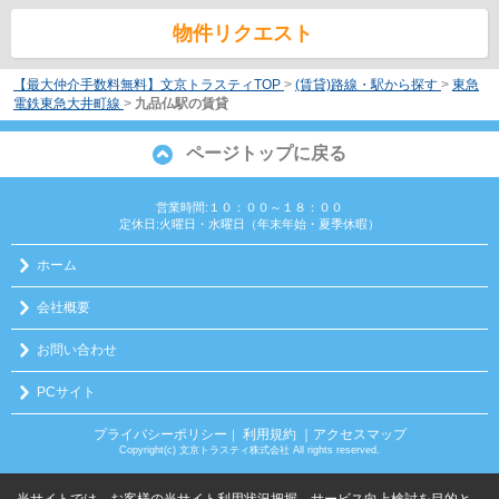
物件リクエスト
【最大仲介手数料無料】文京トラスティTOP
>
(賃貸)路線・駅から探す
>
東急
電鉄東急大井町線
>
九品仏駅の賃貸
ページトップに戻る
営業時間:１０：００～１８：００
定休日:火曜日・水曜日（年末年始・夏季休暇）
ホーム
会社概要
お問い合わせ
PCサイト
プライバシーポリシー
利用規約
｜アクセスマップ
｜
Copyright(c) 文京トラスティ株式会社 All rights reserved.