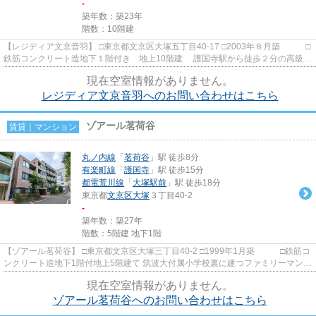
-
築年数：築23年
階数：10階建
【レジディア文京音羽】 □東京都文京区大塚五丁目40-17 □2003年８月築 □
鉄筋コンクリート造地下１階付き 地上10階建 護国寺駅から徒歩２分の高級賃
貸マンションのご紹介で...
現在空室情報がありません。
レジディア文京音羽へのお問い合わせはこちら
ゾアール茗荷谷
賃貸｜マンション
丸ノ内線
「
茗荷谷
」駅 徒歩8分
有楽町線
「
護国寺
」駅 徒歩15分
都電荒川線
「
大塚駅前
」駅 徒歩18分
東京都
文京区
大塚
３丁目40-2
-
築年数：築27年
階数：5階建 地下1階
【ゾアール茗荷谷】 □東京都文京区大塚三丁目40-2 □1999年1月築 □鉄筋コ
ンクリート造地下1階付地上5階建て 筑波大付属小学校裏に建つファミリーマンシ
ョンのご紹介です。 周...
現在空室情報がありません。
ゾアール茗荷谷へのお問い合わせはこちら