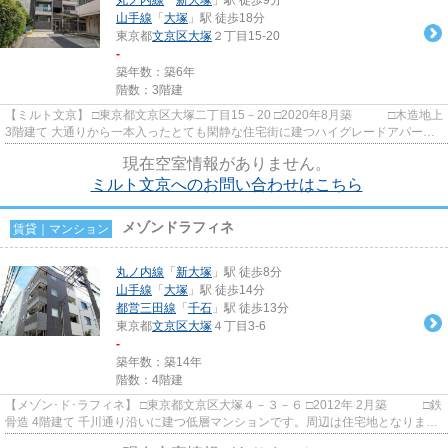
山手線
「
大塚
」駅 徒歩18分
東京都
文京区
大塚
２丁目15-20
-
築年数：築6年
階数：3階建
【ミルト文京】 □東京都文京区大塚二丁目15－20 □2020年8月築 □木造地上
3階建て 大通りから一本入ったとても閑静な住宅街に建つハイグレードアパート
のご紹介です。 ワンフロ...
現在空室情報がありません。
ミルト文京へのお問い合わせはこちら
メゾンドラフィネ
賃貸｜マンション
丸ノ内線
「
新大塚
」駅 徒歩8分
山手線
「
大塚
」駅 徒歩14分
都営三田線
「
千石
」駅 徒歩13分
東京都
文京区
大塚
４丁目3-6
-
築年数：築14年
階数：4階建
【メゾン･ド･ラフィネ】 □東京都文京区大塚４－３－６ □2012年 2月築 □鉄
骨造 4階建て 千川通り沿いに建つ低層マンションです。周辺は住宅地となりま
す。 徒歩３分の場所には...