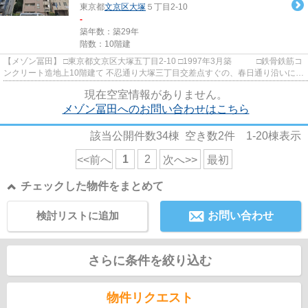
東京都
文京区
大塚
５丁目2-10
-
築年数：築29年
階数：10階建
【メゾン冨田】 □東京都文京区大塚五丁目2-10 □1997年3月築 □鉄骨鉄筋コ
ンクリート造地上10階建て 不忍通り大塚三丁目交差点すぐの、春日通り沿いに立
地するマンションのご紹...
現在空室情報がありません。
メゾン冨田へのお問い合わせはこちら
該当公開件数
34
棟 空き数
2
件
1-20
棟表示
1
2
<<前へ
次へ>>
最初
チェックした物件をまとめて
検討リストに追加
お問い合わせ
さらに条件を絞り込む
物件リクエスト