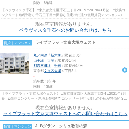
階数：6階建
【ベラヴィスタ千石】 □東京都文京区千石三丁目28-15 □2019年1月築 □鉄筋コ
ンクリート造6階建て 千石三丁目の閑静な住宅街に建つ低層賃貸マンションのご
紹介です！ 低層物件なら...
現在空室情報がありません。
ベラヴィスタ千石へのお問い合わせはこちら
ライブフラット文京大塚ウェスト
賃貸｜マンション
丸ノ内線
「
新大塚
」駅 徒歩8分
山手線
「
大塚
」駅 徒歩14分
都営三田線
「
千石
」駅 徒歩14分
東京都
文京区
大塚
４丁目3-4
-
築年数：築5年
階数：4階建
【ライブフラット文京大塚ウェスト】 □東京都文京区大塚四丁目3-4 □2021年3月
築 □鉄筋コンクリート造地上4階建て コンクリート打ち放しの外観が特徴的なデ
ザイナーズマンションの...
現在空室情報がありません。
ライブフラット文京大塚ウェストへのお問い合わせはこちら
JLBグランエクリュ教育の森
賃貸｜マンション