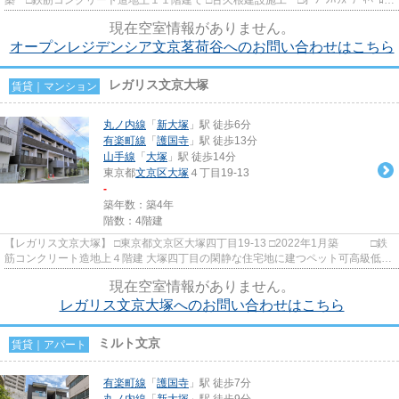
ﾌﾟﾒﾝﾄ旧分譲 ベージュを基...
現在空室情報がありません。
オープンレジデンシア文京茗荷谷へのお問い合わせはこちら
レガリス文京大塚
賃貸｜マンション
丸ノ内線
「
新大塚
」駅 徒歩6分
有楽町線
「
護国寺
」駅 徒歩13分
山手線
「
大塚
」駅 徒歩14分
東京都
文京区
大塚
４丁目19-13
-
築年数：築4年
階数：4階建
【レガリス文京大塚】 □東京都文京区大塚四丁目19-13 □2022年1月築 □鉄
筋コンクリート造地上４階建 大塚四丁目の閑静な住宅地に建つペット可高級低層
マンションのご紹介です！...
現在空室情報がありません。
レガリス文京大塚へのお問い合わせはこちら
ミルト文京
賃貸｜アパート
有楽町線
「
護国寺
」駅 徒歩7分
丸ノ内線
「
新大塚
」駅 徒歩9分