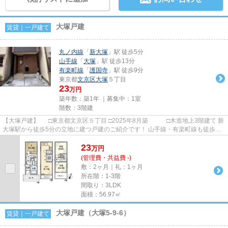
大塚戸建
賃貸｜一戸建て
丸ノ内線
「
新大塚
」駅 徒歩5分
山手線
「
大塚
」駅 徒歩13分
有楽町線
「
護国寺
」駅 徒歩9分
東京都
文京区
大塚
５丁目
23
万円
築年数：築1年 ｜募集中：
1室
階数：3階建
【大塚戸建】 □東京都文京区５丁目 □2025年8月築 □木造地上3階建て 新
大塚駅から徒歩5分の立地に建つ戸建のご紹介です！ 山手線・有楽町線も徒歩圏
内で交通のアクセスも良...
23
万
円
(管理費・共益費 -)
敷：2ヶ月｜礼：1ヶ月
所在階：1-3階
間取り：3LDK
面積：56.97㎡
大塚戸建（大塚5-9-6）
賃貸｜一戸建て