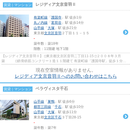
レジディア文京音羽Ⅱ
賃貸｜マンション
有楽町線
「
護国寺
」駅 徒歩1分
丸ノ内線
「
茗荷谷
」駅 徒歩14分
山手線
「
大塚
」駅 徒歩21分
東京都
文京区
音羽
２丁目１１－１５
-
築年数：築18年
階数：11階建 地下1階
【レジディア文京音羽Ⅱ】 □東京都文京区音羽二丁目11-15 □２００８年３月
築 □鉄骨鉄筋コンクリート造１１階建て 有楽町線「護国寺駅」徒歩１分の
好立地に建つ高級賃貸マンショ...
現在空室情報がありません。
レジディア文京音羽Ⅱへのお問い合わせはこちら
ベラヴィスタ千石
賃貸｜マンション
山手線
「
巣鴨
」駅 徒歩6分
都営三田線
「
千石
」駅 徒歩10分
山手線
「
大塚
」駅 徒歩11分
東京都
文京区
千石
３丁目28-15
-
築年数：築7年