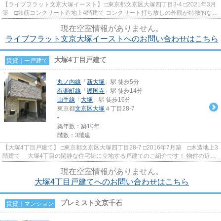
【ライブフラット文京大塚イースト】 □東京都文京区大塚四丁目3-4 □2021年3月
築 □鉄筋コンクリート造地上4階建て コンクリート打ち放しの外観が特徴的なデ
ザイナーズマンションの...
現在空室情報がありません。
ライブフラット文京大塚イーストへのお問い合わせはこちら
大塚4丁目戸建て
賃貸｜一戸建て
丸ノ内線
「
新大塚
」駅 徒歩5分
有楽町線
「
護国寺
」駅 徒歩14分
山手線
「
大塚
」駅 徒歩16分
東京都
文京区
大塚
４丁目28-7
-
築年数：築10年
階数：3階建
【大塚4丁目戸建て】 □東京都文京区大塚四丁目28-7 □2016年7月築 □木造地上3
階建て 大塚4丁目の閑静な住宅街に立地する戸建てのご紹介です！ 物件の近く
にはスーパー（ライフ）...
現在空室情報がありません。
大塚4丁目戸建てへのお問い合わせはこちら
プレミスト文京千石
賃貸｜マンション