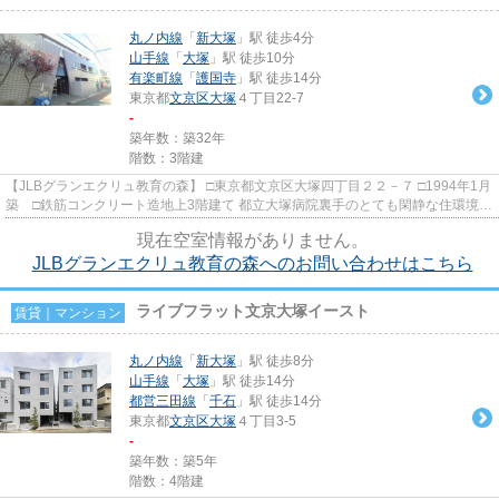
丸ノ内線
「
新大塚
」駅 徒歩4分
山手線
「
大塚
」駅 徒歩10分
有楽町線
「
護国寺
」駅 徒歩14分
東京都
文京区
大塚
４丁目22-7
-
築年数：築32年
階数：3階建
【JLBグランエクリュ教育の森】 □東京都文京区大塚四丁目２２－７ □1994年1月
築 □鉄筋コンクリート造地上3階建て 都立大塚病院裏手のとても閑静な住環境に
建つ低層マンションのご...
現在空室情報がありません。
JLBグランエクリュ教育の森へのお問い合わせはこちら
ライブフラット文京大塚イースト
賃貸｜マンション
丸ノ内線
「
新大塚
」駅 徒歩8分
山手線
「
大塚
」駅 徒歩14分
都営三田線
「
千石
」駅 徒歩14分
東京都
文京区
大塚
４丁目3-5
-
築年数：築5年
階数：4階建