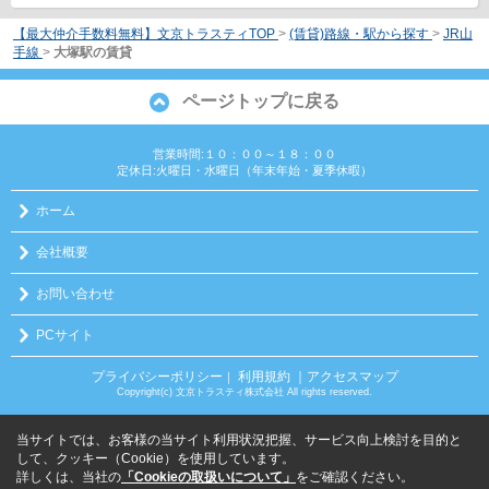
【最大仲介手数料無料】文京トラスティTOP
>
(賃貸)路線・駅から探す
>
JR山
手線
>
大塚駅の賃貸
ページトップに戻る
営業時間:１０：００～１８：００
定休日:火曜日・水曜日（年末年始・夏季休暇）
ホーム
会社概要
お問い合わせ
PCサイト
プライバシーポリシー
利用規約
｜アクセスマップ
｜
Copyright(c) 文京トラスティ株式会社 All rights reserved.
当サイトでは、お客様の当サイト利用状況把握、サービス向上検討を目的と
して、クッキー（Cookie）を使用しています。
詳しくは、当社の
「Cookieの取扱いについて」
をご確認ください。