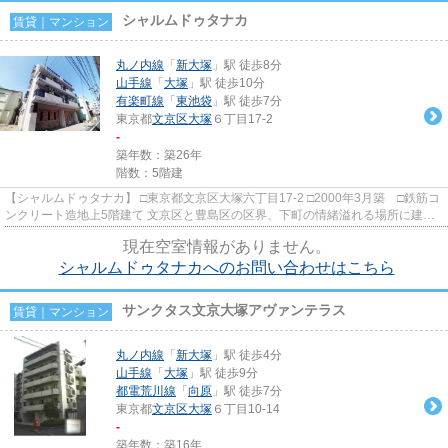
シャルムドゥタナカ
賃貸｜マンション
丸ノ内線
「
新大塚
」駅 徒歩8分
山手線
「
大塚
」駅 徒歩10分
有楽町線
「
東池袋
」駅 徒歩7分
東京都
文京区
大塚
６丁目17-2
-
築年数：築26年
階数：5階建
【シャルムドゥタナカ】 □東京都文京区大塚六丁目17-2 □2000年3月築 □鉄筋コ
ンクリート造地上5階建て 文京区と豊島区の区界、下町の情緒溢れる場所に建つ
賃貸物件の紹介です！ サ...
現在空室情報がありません。
シャルムドゥタナカへのお問い合わせはこちら
サンクタス文京大塚アヴァンテラス
賃貸｜マンション
丸ノ内線
「
新大塚
」駅 徒歩4分
山手線
「
大塚
」駅 徒歩9分
都電荒川線
「
向原
」駅 徒歩7分
東京都
文京区
大塚
６丁目10-14
-
築年数：築16年