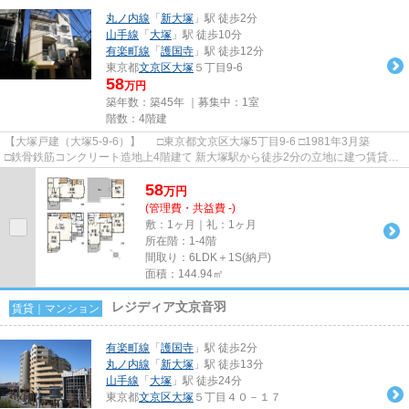
丸ノ内線
「
新大塚
」駅 徒歩2分
山手線
「
大塚
」駅 徒歩10分
有楽町線
「
護国寺
」駅 徒歩12分
東京都
文京区
大塚
５丁目9-6
58
万円
築年数：築45年 ｜募集中：
1室
階数：4階建
【大塚戸建（大塚5-9-6）】 □東京都文京区大塚5丁目9-6 □1981年3月築
□鉄骨鉄筋コンクリート造地上4階建て 新大塚駅から徒歩2分の立地に建つ賃貸戸
建のご紹介です！ 駅近！...
58
万
円
(管理費・共益費 -)
敷：1ヶ月｜礼：1ヶ月
所在階：1-4階
間取り：6LDK＋1S(納戸)
面積：144.94㎡
レジディア文京音羽
賃貸｜マンション
有楽町線
「
護国寺
」駅 徒歩2分
丸ノ内線
「
新大塚
」駅 徒歩13分
山手線
「
大塚
」駅 徒歩24分
東京都
文京区
大塚
５丁目４０－１７