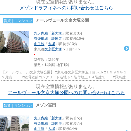
現在空室情報がありません。
メゾンドラフィネへのお問い合わせはこちら
アールヴェール文京大塚公園
賃貸｜マンション
丸ノ内線
「
新大塚
」駅 徒歩3分
有楽町線
「
護国寺
」駅 徒歩10分
山手線
「
大塚
」駅 徒歩13分
東京都
文京区
大塚
５丁目6-16
-
築年数：築26年
階数：14階建 地下1階
【アールヴェール文京大塚公園】 □東京都文京区大塚五丁目6-16 □１９９９年１
２月築 □鉄骨鉄筋コンクリート造地下１階付地上１４階建て □飛鳥建設
施工 □旧東京建物分譲 ...
現在空室情報がありません。
アールヴェール文京大塚公園へのお問い合わせはこちら
メゾン冨田
賃貸｜マンション
丸ノ内線
「
新大塚
」駅 徒歩5分
有楽町線
「
護国寺
」駅 徒歩7分
山手線
「
大塚
」駅 徒歩14分