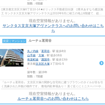
階数：6階建
□東京都文京区大塚6丁目10-14 ■オリックス不動産旧分譲 □青木あすなろ建設施
工 サンクタス文京大塚アヴァンテラスは2010年9月に竣工の地上6階建て、総住
戸数38戸の中規模マンションで...
現在空室情報がありません。
サンクタス文京大塚アヴァンテラスへのお問い合わせはこち
ら
ルーチェ茗荷谷
賃貸｜マンション
丸ノ内線
「
茗荷谷
」駅 徒歩8分
山手線
「
大塚
」駅 徒歩16分
有楽町線
「
護国寺
」駅 徒歩13分
東京都
文京区
大塚
３丁目41-5
-
築年数：築19年
階数：7階建
『ルーチェ茗荷谷』 文京区大塚の閑静な住宅街に建つブラウンのタイルが目を引
く洗練された外観の物件です。 敷地内駐車場あり！ 直ぐ近くにミニスーパーや公
園があり、とても住みやす...
現在空室情報がありません。
ルーチェ茗荷谷へのお問い合わせはこちら