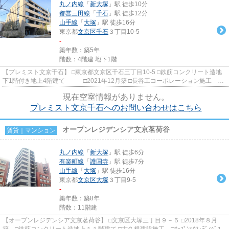
丸ノ内線
「
新大塚
」駅 徒歩10分
都営三田線
「
千石
」駅 徒歩12分
山手線
「
大塚
」駅 徒歩16分
東京都
文京区
千石
３丁目10-5
-
築年数：築5年
階数：4階建 地下1階
【プレミスト文京千石】 □東京都文京区千石三丁目10-5 □鉄筋コンクリート造地
下1階付き地上4階建て □2021年12月築 □長谷工コーポレーション施工
□大和ハウス旧分譲 大通り...
現在空室情報がありません。
プレミスト文京千石へのお問い合わせはこちら
オープンレジデンシア文京茗荷谷
賃貸｜マンション
丸ノ内線
「
新大塚
」駅 徒歩6分
有楽町線
「
護国寺
」駅 徒歩7分
山手線
「
大塚
」駅 徒歩16分
東京都
文京区
大塚
３丁目9-5
-
築年数：築8年
階数：11階建
【オープンレジデンシア文京茗荷谷】 □文京区大塚三丁目９－５ □2018年８月
築 □鉄筋コンクリート造地上１１階建て □古久根建設施工 □ｵｰﾌﾟﾝﾊｳｽ･ﾃﾞｨﾍﾞﾛｯ