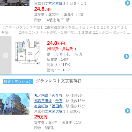
東京都
文京区
本郷
３丁目６－１５
24.8
万円
築年数：築22年 ｜募集中：
1室
階数：14階建 地下1階
【ステージグランデ本郷】 □東京都文京区本郷三丁目６－１５ □２００３年１１
月築 □鉄筋コンクリート造地下１階付地上１２階建 □ニッポコーポレーショ
ン 施工 □明和住販 ...
24.8
万
円
(管理費・共益費 -)
敷：1ヶ月｜礼：0ヶ月
所在階：14階
間取り：1LDK
面積：50.18㎡
グランレスト文京茗荷谷
賃貸｜マンション
丸ノ内線
「
茗荷谷
」駅 徒歩8分
都営三田線
「
千石
」駅 徒歩16分
有楽町線
「
護国寺
」駅 徒歩17分
東京都
文京区
大塚
３丁目36-3
25
万円
築年数：築4年 ｜募集中：
1室
階数：8階建