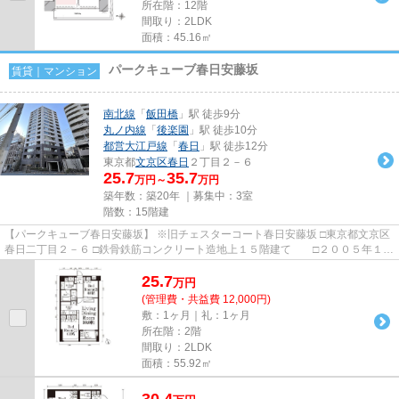
所在階：12階
間取り：2LDK
面積：45.16㎡
パークキューブ春日安藤坂
賃貸｜マンション
南北線
「
飯田橋
」駅 徒歩9分
丸ノ内線
「
後楽園
」駅 徒歩10分
都営大江戸線
「
春日
」駅 徒歩12分
東京都
文京区
春日
２丁目２－６
25.7
35.7
万円～
万円
築年数：築20年 ｜募集中：
3室
階数：15階建
【パークキューブ春日安藤坂】 ※旧チェスターコート春日安藤坂 □東京都文京区
春日二丁目２－６ □鉄骨鉄筋コンクリート造地上１５階建て □２００５年１０
月築 春日二丁目の高台に...
25.7
万
円
(管理費・共益費 12,000円)
敷：1ヶ月｜礼：1ヶ月
所在階：2階
間取り：2LDK
面積：55.92㎡
30.4