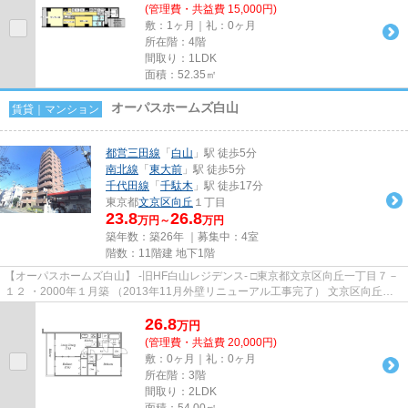
(管理費・共益費 15,000円)
敷：1ヶ月｜礼：0ヶ月
所在階：4階
間取り：1LDK
面積：52.35㎡
オーパスホームズ白山
賃貸｜マンション
都営三田線
「
白山
」駅 徒歩5分
南北線
「
東大前
」駅 徒歩5分
千代田線
「
千駄木
」駅 徒歩17分
東京都
文京区
向丘
１丁目
23.8
26.8
万円～
万円
築年数：築26年 ｜募集中：
4室
階数：11階建 地下1階
【オーパスホームズ白山】 -旧HF白山レジデンス- □東京都文京区向丘一丁目７－
１２ ・2000年１月築 （2013年11月外壁リニューアル工事完了） 文京区向丘の
高台に佇むＳＲＣ造地上...
26.8
万
円
(管理費・共益費 20,000円)
敷：0ヶ月｜礼：0ヶ月
所在階：3階
間取り：2LDK
面積：54.00㎡