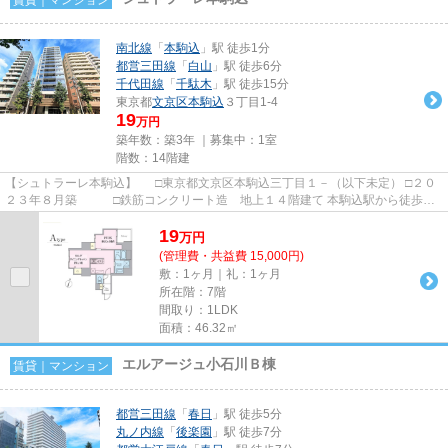
南北線
「
本駒込
」駅 徒歩1分
都営三田線
「
白山
」駅 徒歩6分
千代田線
「
千駄木
」駅 徒歩15分
東京都
文京区
本駒込
３丁目1-4
19
万円
築年数：築3年 ｜募集中：
1室
階数：14階建
【シュトラーレ本駒込】 □東京都文京区本駒込三丁目１－（以下未定） □２０
２３年８月築 □鉄筋コンクリート造 地上１４階建て 本駒込駅から徒歩１
分の立地に建つ賃貸マンシ...
19
万
円
(管理費・共益費 15,000円)
敷：1ヶ月｜礼：1ヶ月
所在階：7階
間取り：1LDK
面積：46.32㎡
エルアージュ小石川Ｂ棟
賃貸｜マンション
都営三田線
「
春日
」駅 徒歩5分
丸ノ内線
「
後楽園
」駅 徒歩7分