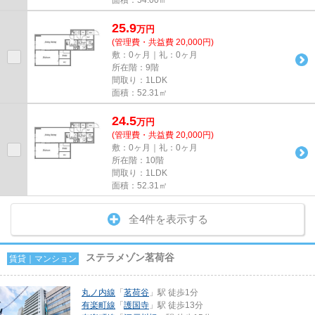
25.9
万
円
(管理費・共益費 20,000円)
敷：0ヶ月｜礼：0ヶ月
所在階：9階
間取り：1LDK
面積：52.31㎡
24.5
万
円
(管理費・共益費 20,000円)
敷：0ヶ月｜礼：0ヶ月
所在階：10階
間取り：1LDK
面積：52.31㎡
全4件を表示する
ステラメゾン茗荷谷
賃貸｜マンション
丸ノ内線
「
茗荷谷
」駅 徒歩1分
有楽町線
「
護国寺
」駅 徒歩13分