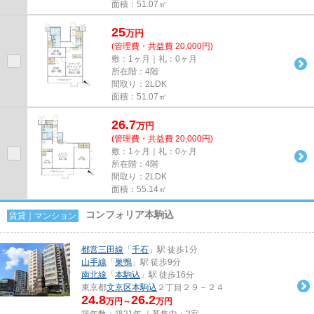
面積：51.07㎡
25
万
円
(管理費・共益費 20,000円)
敷：1ヶ月｜礼：0ヶ月
所在階：4階
間取り：2LDK
面積：51.07㎡
26.7
万
円
(管理費・共益費 20,000円)
敷：1ヶ月｜礼：0ヶ月
所在階：4階
間取り：2LDK
面積：55.14㎡
コンフォリア本駒込
賃貸｜マンション
都営三田線
「
千石
」駅 徒歩1分
山手線
「
巣鴨
」駅 徒歩9分
南北線
「
本駒込
」駅 徒歩16分
東京都
文京区
本駒込
２丁目２９－２４
24.8
26.2
万円～
万円
築年数：築21年 ｜募集中：
2室