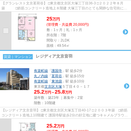
【グランレスト文京茗荷谷】 □東京都文京区大塚三丁目36-3 □２０２２年８月
築 □鉄筋コンクリート造地上８階建 大塚三丁目のとても閑静な住宅街に建
つペット可賃貸マンションの...
25
万
円
(管理費・共益費 20,000円)
敷：1ヶ月｜礼：1ヶ月
所在階：7階
間取り：2LDK
面積：49.54㎡
レジディア文京音羽
賃貸｜マンション
有楽町線
「
護国寺
」駅 徒歩2分
丸ノ内線
「
茗荷谷
」駅 徒歩15分
有楽町線
「
東池袋
」駅 徒歩10分
東京都
文京区
大塚
５丁目４０－１７
25.2
25.8
万円～
万円
築年数：築23年 ｜募集中：
2室
階数：10階建
【レジディア文京音羽】 □東京都文京区大塚五丁目40-17 □２００３年築 □鉄筋
コンクリート造地上10階建て 護国寺駅徒歩2分の好立地に建つキャメルブラウン
タイル張りの賃貸マンション...
25.2
万
円