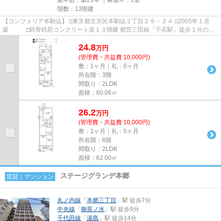
階数：13階建
【コンフォリア本駒込】 □東京都文京区本駒込２丁目２９－２４ □2005年１月
築 □鉄骨鉄筋コンクリート造１３階建 都営三田線「千石駅」徒歩１分の好
立地に建つ人気のペット可物...
24.8
万
円
(管理費・共益費 10,000円)
敷：1ヶ月｜礼：0ヶ月
所在階：3階
間取り：2LDK
面積：60.06㎡
26.2
万
円
(管理費・共益費 10,000円)
敷：1ヶ月｜礼：0ヶ月
所在階：6階
間取り：2LDK
面積：62.00㎡
ステージグランデ本郷
賃貸｜マンション
丸ノ内線
「
本郷三丁目
」駅 徒歩7分
中央線
「
御茶ノ水
」駅 徒歩9分
千代田線
「
湯島
」駅 徒歩14分