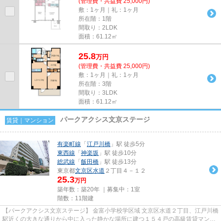
(管理費・共益費 25,000円)
敷：1ヶ月｜礼：1ヶ月
所在階：1階
間取り：2LDK
面積：61.12㎡
25.8
万
円
(管理費・共益費 25,000円)
敷：1ヶ月｜礼：1ヶ月
所在階：3階
間取り：3LDK
面積：61.12㎡
パークアクシス文京ステージ
賃貸｜マンション
有楽町線
「
江戸川橋
」駅 徒歩5分
東西線
「
神楽坂
」駅 徒歩10分
総武線
「
飯田橋
」駅 徒歩13分
東京都
文京区
水道
２丁目４－１２
25.3
万円
築年数：築20年 ｜募集中：
1室
階数：11階建
【パークアクシス文京ステージ】 金富小学校学区域 文京区水道２丁目、江戸川橋
駅近くの大きな通りから中に入った静かな場所に建つ１５４戸の高級賃貸マンシ