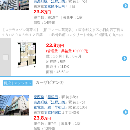
有楽町線
「
江戸川橋
」駅 徒歩15分
東京都
文京区
小日向
４丁目
23.8
万円
築年数：築19年 ｜募集中：
1室
階数：14階建
【ステラメゾン茗荷谷】 （旧アマーレ茗荷谷） □東京都文京区小日向四丁目６－
１８ □２００６年１２月築 □鉄骨鉄筋コンクリート造地上14階建て 丸の内線
「茗荷谷駅」徒歩1分の好...
23.8
万
円
(管理費・共益費 10,000円)
敷：1ヶ月｜礼：0ヶ月
所在階：6階
間取り：1LDK
面積：45.58㎡
カーザビアンカ
賃貸｜マンション
東西線
「
早稲田
」駅 徒歩8分
有楽町線
「
江戸川橋
」駅 徒歩7分
都電荒川線
「
早稲田
」駅 徒歩10分
東京都
文京区
関口
１丁目43-6
23.8
万円
築年数：築7年 ｜募集中：
1室
階数：13階建