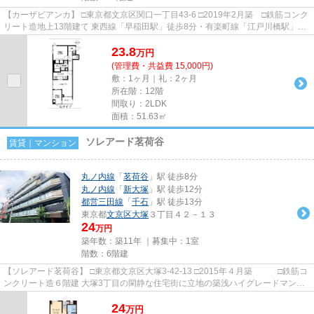
【カーザビアンカ】 □東京都文京区関口一丁目43-6 □2019年2月築 □鉄筋コンク
リート造地上13階建て 東西線「早稲田駅」徒歩8分・有楽町線「江戸川橋駅」徒
歩7分 新宿区との区界に...
23.8
万
円
(管理費・共益費 15,000円)
敷：1ヶ月｜礼：2ヶ月
所在階：12階
間取り：2LDK
面積：51.63㎡
ソレアード茗荷谷
賃貸｜マンション
丸ノ内線
「
茗荷谷
」駅 徒歩8分
丸ノ内線
「
新大塚
」駅 徒歩12分
都営三田線
「
千石
」駅 徒歩13分
東京都
文京区
大塚
３丁目４２－１３
24
万円
築年数：築11年 ｜募集中：
1室
階数：6階建
【ソレアード茗荷谷】 □東京都文京区大塚3-42-13 □2015年４月築 □鉄筋コ
ンクリート造６階建 大塚3丁目の閑静な住宅街に立地の築浅ハイグレードマンシ
ョンのご紹介です。 近隣は緑...
24
万
円