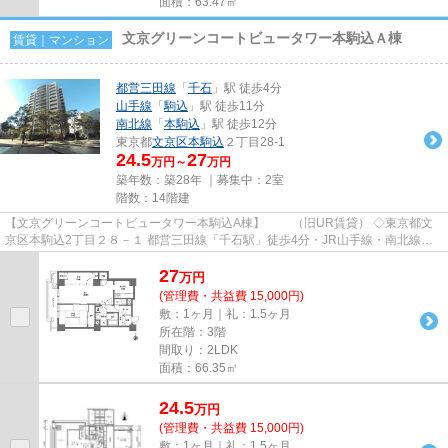
面積：63.47㎡
文京グリーンコートビュータワー本駒込Ａ棟
賃貸｜マンション
都営三田線
「
千石
」駅 徒歩4分
山手線
「
駒込
」駅 徒歩11分
南北線
「
本駒込
」駅 徒歩12分
東京都
文京区
本駒込
２丁目28-1
24.5
27
万円～
万円
築年数：築28年 ｜募集中：
2室
階数：14階建
【文京グリーンコートビュータワー本駒込A棟】 （旧UR賃貸） ◇東京都文
京区本駒込2丁目２８－１ 都営三田線「千石駅」徒歩4分・JR山手線・南北線
「駒込駅」徒歩11分 オフィスビ...
27
万
円
(管理費・共益費 15,000円)
敷：1ヶ月｜礼：1.5ヶ月
所在階：3階
間取り：2LDK
面積：66.35㎡
24.5
万
円
(管理費・共益費 15,000円)
敷：1ヶ月｜礼：1.5ヶ月