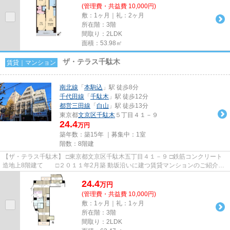
(管理費・共益費 10,000円)
敷：1ヶ月｜礼：2ヶ月
所在階：3階
間取り：2LDK
面積：53.98㎡
ザ・テラス千駄木
賃貸｜マンション
南北線
「
本駒込
」駅 徒歩8分
千代田線
「
千駄木
」駅 徒歩12分
都営三田線
「
白山
」駅 徒歩13分
東京都
文京区
千駄木
５丁目４１－９
24.4
万円
築年数：築15年 ｜募集中：
1室
階数：8階建
【ザ・テラス千駄木】 □東京都文京区千駄木五丁目４１－９ □鉄筋コンクリート
造地上8階建て □２０１１年2月築 動坂沿いに建つ賃貸マンションのご紹介で
す！ 街のイメージと調和...
24.4
万
円
(管理費・共益費 10,000円)
敷：1ヶ月｜礼：1ヶ月
所在階：3階
間取り：2LDK