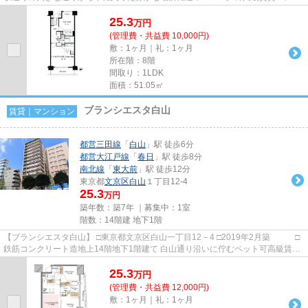
ョン。 ＴＶモニター付きオ...
25.3
万
円
(管理費・共益費 10,000円)
敷：1ヶ月｜礼：1ヶ月
所在階：8階
間取り：1LDK
面積：51.05㎡
ブランシエスタ白山
賃貸｜マンション
都営三田線
「
白山
」駅 徒歩6分
都営大江戸線
「
春日
」駅 徒歩8分
南北線
「
東大前
」駅 徒歩12分
東京都
文京区
白山
１丁目12-4
25.3
万円
築年数：築7年 ｜募集中：
1室
階数：14階建 地下1階
【ブランシエスタ白山】 □東京都文京区白山一丁目12－4 □2019年2月築 □
鉄筋コンクリート造地上14階地下1階建て 白山通り沿いに佇むペット可高級賃貸
マンションのご紹介です！ ...
25.3
万
円
(管理費・共益費 12,000円)
敷：1ヶ月｜礼：1ヶ月