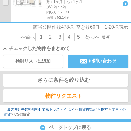
敷：1ヶ月｜礼：1ヶ月
所在階：6階
間取り：2LDK
面積：52.14㎡
該当公開件数
478
棟 空き数
60
件
1-20
棟表示
1
2
3
4
5
<<前へ
次へ>>
最初
チェックした物件をまとめて
検討リストに追加
お問い合わせ
さらに条件を絞り込む
物件リクエスト
【最大仲介手数料無料】文京トラスティTOP
>
(賃貸)地域から探す
>
文京区の
賃貸
>
CSの賃貸
ページトップに戻る