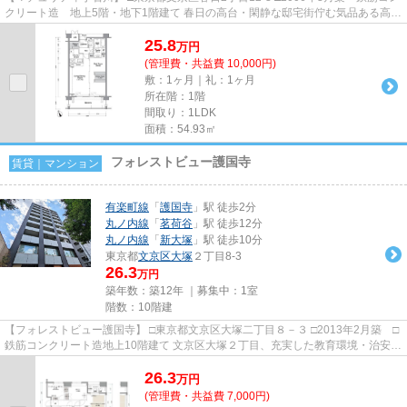
クリート造 地上5階・地下1階建て 春日の高台・閑静な邸宅街佇む気品ある高級
低層マンションのご紹介...
25.8
万
円
(管理費・共益費 10,000円)
敷：1ヶ月｜礼：1ヶ月
所在階：1階
間取り：1LDK
面積：54.93㎡
フォレストビュー護国寺
賃貸｜マンション
有楽町線
「
護国寺
」駅 徒歩2分
丸ノ内線
「
茗荷谷
」駅 徒歩12分
丸ノ内線
「
新大塚
」駅 徒歩10分
東京都
文京区
大塚
２丁目8-3
26.3
万円
築年数：築12年 ｜募集中：
1室
階数：10階建
【フォレストビュー護国寺】 □東京都文京区大塚二丁目８－３ □2013年2月築 □
鉄筋コンクリート造地上10階建て 文京区大塚２丁目、充実した教育環境・治安の
良さ・緑豊かな自然が調...
26.3
万
円
(管理費・共益費 7,000円)