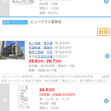
所在階：14階
間取り：1LDK
面積：66.25㎡
ビューテラス茗荷谷
賃貸｜マンション
丸ノ内線
「
新大塚
」駅 徒歩9分
有楽町線
「
護国寺
」駅 徒歩14分
都営三田線
「
千石
」駅 徒歩15分
東京都
文京区
大塚
４丁目11-5
24.5
26.7
万円～
万円
築年数：築1年未満 ｜募集中：
3室
階数：4階建 地下1階
【ビューテラス茗荷谷】 □東京都文京区大塚4-11-5 □2026年6月築 □鉄骨
鉄筋コンクリート造地下1階付 地上4階建て 東京メトロ・新大塚駅から徒歩９分
の立地に建つ賃貸マンシ...
24.5
万
円
(管理費・共益費 20,000円)
敷：1ヶ月｜礼：0ヶ月
所在階：4階
間取り：2LDK