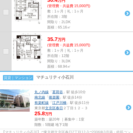
万
円
(管理費・共益費 15,000円)
敷：1ヶ月｜礼：1ヶ月
所在階：3階
間取り：2LDK
面積：65.16㎡
35.7
万
円
(管理費・共益費 15,000円)
敷：1ヶ月｜礼：1ヶ月
所在階：12階
間取り：3LDK
面積：68.94㎡
マチュリティ小石川
賃貸｜マンション
丸ノ内線
「
茗荷谷
」駅 徒歩10分
南北線
「
後楽園
」駅 徒歩14分
有楽町線
「
江戸川橋
」駅 徒歩11分
東京都
文京区
春日
２丁目１２－３
25.8
万円
築年数：築20年 ｜募集中：
1室
階数：5階建 地下1階
【マチュリティ小石川】 □東京都文京区春日2丁目12-3 □2006年3月築・鉄筋コン