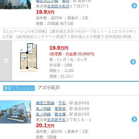
都営大江戸線
「
春日
」駅 徒歩7分
東京都
文京区
小石川
１丁目17-1
19.9
万円
築年数：築25年 ｜募集中：
1室
階数：20階建 地下1階
【エルアージュ小石川B棟】 □東京都文京区小石川一丁目１７－１ □２０００年１
２月築 □鉄骨鉄筋コンクリート造地下１階付地上２０階建て 区内屈指の利便性
の良い好立地にエルアー...
19.9
万
円
(管理費・共益費 20,000円)
敷：1ヶ月｜礼：0ヶ月
所在階：19階
間取り：1LDK
面積：51.22㎡
アズ小石川
賃貸｜マンション
都営三田線
「
千石
」駅 徒歩10分
丸ノ内線
「
茗荷谷
」駅 徒歩13分
丸ノ内線
「
新大塚
」駅 徒歩14分
東京都
文京区
千石
２丁目１６－１
20.1
万円
築年数：築22年 ｜募集中：
1室
階数：5階建