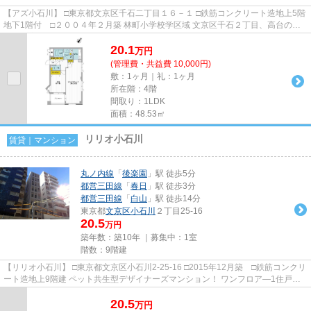
【アズ小石川】 □東京都文京区千石二丁目１６－１ □鉄筋コンクリート造地上5階
地下1階付 □２００４年２月築 林町小学校学区域 文京区千石２丁目、高台の閑
静な住宅街に佇む低層の賃...
20.1
万
円
(管理費・共益費 10,000円)
敷：1ヶ月｜礼：1ヶ月
所在階：4階
間取り：1LDK
面積：48.53㎡
リリオ小石川
賃貸｜マンション
丸ノ内線
「
後楽園
」駅 徒歩5分
都営三田線
「
春日
」駅 徒歩3分
都営三田線
「
白山
」駅 徒歩14分
東京都
文京区
小石川
２丁目25-16
20.5
万円
築年数：築10年 ｜募集中：
1室
階数：9階建
【リリオ小石川】 □東京都文京区小石川2-25-16 □2015年12月築 □鉄筋コンクリ
ート造地上9階建 ペット共生型デザイナーズマンション！ ワンフロア―1住戸！
春日駅徒歩３分後楽園駅徒...
20.5
万
円