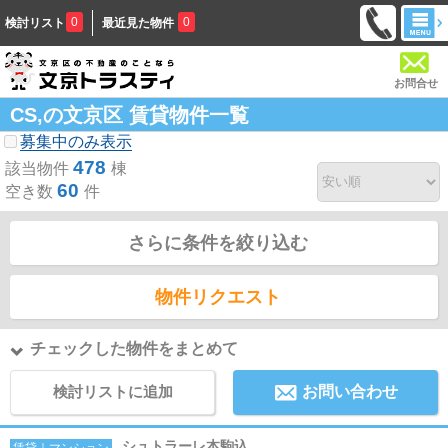
0
0
検討リスト
最近見た物件
お問合せ
CS,の文京区 賃貸物件一覧
募集中のみ表示
478
該当物件
棟
60
空き数
件
さらに条件を絞り込む
物件リクエスト
チェックした物件をまとめて
検討リストに追加
お問い合わせ
シュトラーレ本駒込
賃貸｜マンション