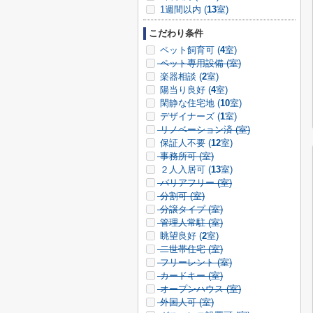
1週間以内 (
13
室)
こだわり条件
ペット飼育可 (
4
室)
ペット専用設備 (
室)
楽器相談 (
2
室)
陽当り良好 (
4
室)
閑静な住宅地 (
10
室)
デザイナーズ (
1
室)
リノベーション済 (
室)
保証人不要 (
12
室)
事務所可 (
室)
２人入居可 (
13
室)
バリアフリー (
室)
分割可 (
室)
分譲タイプ (
室)
管理人常駐 (
室)
眺望良好 (
2
室)
二世帯住宅 (
室)
フリーレント (
室)
カードキー (
室)
オープンハウス (
室)
外国人可 (
室)