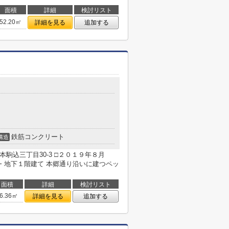
面積
詳細
検討リスト
52.20㎡
詳細を見る
追加する
鉄筋コンクリート
構造
駒込三丁目30-3 □２０１９年８月
地下１階建て 本郷通り沿いに建つペッ
面積
詳細
検討リスト
6.36㎡
詳細を見る
追加する