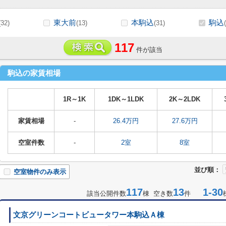
東大前
本駒込
駒込
(32)
(13)
(31)
117
件が該当
駒込の家賃相場
1R～1K
1DK～1LDK
2K～2LDK
家賃相場
-
26.4万円
27.6万円
空室件数
-
2室
8室
並び順：
空室物件のみ表示
117
13
1-30
該当公開件数
棟 空き数
件
文京グリーンコートビュータワー本駒込Ａ棟