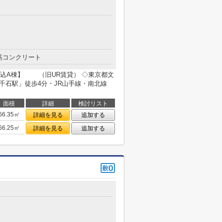
筋コンクリート
込A棟】 （旧UR賃貸） ◇東京都文
千石駅」徒歩4分・JR山手線・南北線
面積
詳細
検討リスト
66.35㎡
詳細を見る
追加する
66.25㎡
詳細を見る
追加する