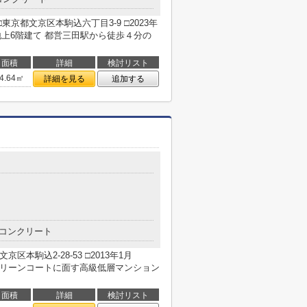
都文京区本駒込六丁目3-9 □2023年
6階建て 都営三田駅から徒歩４分の
面積
詳細
検討リスト
4.64㎡
詳細を見る
追加する
コンクリート
京区本駒込2-28-53 □2013年1月
グリーンコートに面す高級低層マンション
面積
詳細
検討リスト