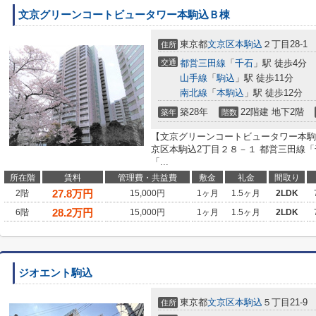
文京グリーンコートビュータワー本駒込Ｂ棟
東京都
文京区
本駒込
２丁目28-1
住所
交通
都営三田線
「
千石
」駅 徒歩4分
山手線
「
駒込
」駅 徒歩11分
南北線
「
本駒込
」駅 徒歩12分
築28年
22階建 地下2階
築年
階数
【文京グリーンコートビュータワー本駒
京区本駒込2丁目２８－１ 都営三田線「
「...
所在階
賃料
管理費・共益費
敷金
礼金
間取り
27.8
万円
2階
15,000円
1ヶ月
1.5ヶ月
2LDK
28.2
万円
6階
15,000円
1ヶ月
1.5ヶ月
2LDK
ジオエント駒込
東京都
文京区
本駒込
５丁目21-9
住所