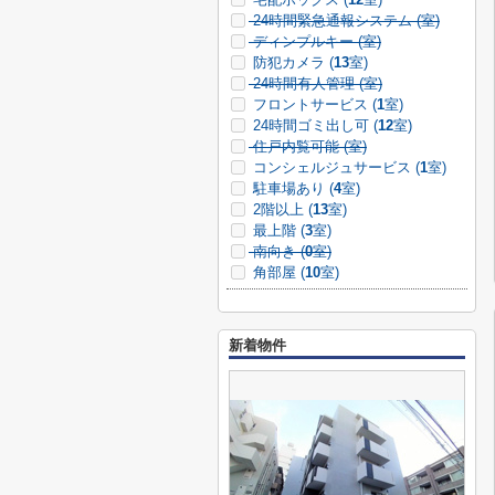
24時間緊急通報システム (
室)
ディンプルキー (
室)
防犯カメラ (
13
室)
24時間有人管理 (
室)
フロントサービス (
1
室)
24時間ゴミ出し可 (
12
室)
住戸内覧可能 (
室)
コンシェルジュサービス (
1
室)
駐車場あり (
4
室)
2階以上 (
13
室)
最上階 (
3
室)
南向き (
0
室)
角部屋 (
10
室)
新着物件