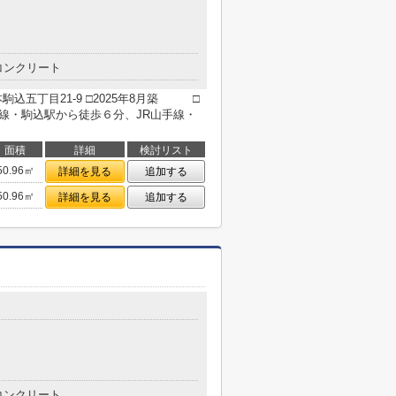
コンクリート
込五丁目21-9 □2025年8月築 □
北線・駒込駅から徒歩６分、JR山手線・
面積
詳細
検討リスト
50.96㎡
詳細を見る
追加する
50.96㎡
詳細を見る
追加する
コンクリート