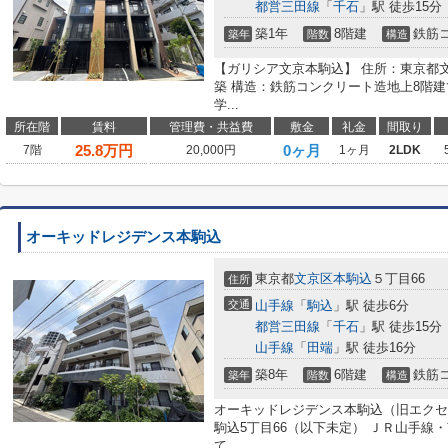
都営三田線
「
千石
」駅 徒歩15分
築1年
8階建
鉄筋
築年
階数
構造
【ガリシア文京本駒込】 住所：東京都文京区
築 構造：鉄筋コンクリート造地上8階建
学...
所在階
賃料
管理費・共益費
敷金
礼金
間取り
25.8
万円
0ヶ月
7階
20,000円
1ヶ月
2LDK
オーキッドレジデンス本駒込
東京都
文京区
本駒込
５丁目66
住所
交通
山手線
「
駒込
」駅 徒歩6分
都営三田線
「
千石
」駅 徒歩15分
山手線
「
田端
」駅 徒歩16分
築8年
6階建
鉄筋
築年
階数
構造
オーキッドレジデンス本駒込（旧エクセ
駒込5丁目66（以下未定） ＪＲ山手線
て...