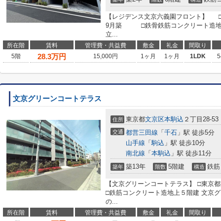
【レジデンス文京六義園フロント】 □東京
9月築 □鉄骨鉄筋コンクリート造地上
立...
所在階
賃料
管理費・共益費
敷金
礼金
間取り
28.3
万円
5階
15,000円
1ヶ月
1ヶ月
1LDK
5
文京グリーンコートテラス
東京都
文京区
本駒込
２丁目28-53
住所
交通
都営三田線
「
千石
」駅 徒歩5分
山手線
「
駒込
」駅 徒歩10分
南北線
「
本駒込
」駅 徒歩11分
築13年
5階建
鉄筋
築年
階数
構造
【文京グリーンコートテラス】 □東京都文
□鉄筋コンクリート造地上５階建 文京
の...
所在階
賃料
管理費・共益費
敷金
礼金
間取り