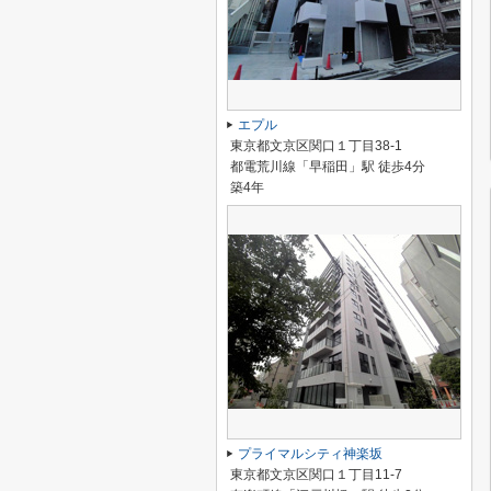
エプル
東京都文京区関口１丁目38-1
都電荒川線「早稲田」駅 徒歩4分
築4年
プライマルシティ神楽坂
東京都文京区関口１丁目11-7