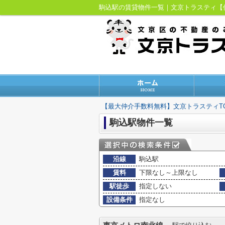
駒込駅の賃貸物件一覧｜文京トラスティ
【最大仲介手数料無料】文京トラスティT
駒込駅物件一覧
沿線
駒込駅
賃料
下限なし～上限なし
駅徒歩
指定しない
設備条件
指定なし