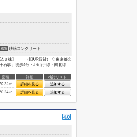
鉄筋コンクリート
構造
込Ｂ棟】 （旧UR賃貸） ◇東京都文
千石駅」徒歩4分・JR山手線・南北線
面積
詳細
検討リスト
70.24㎡
詳細を見る
追加する
70.24㎡
詳細を見る
追加する