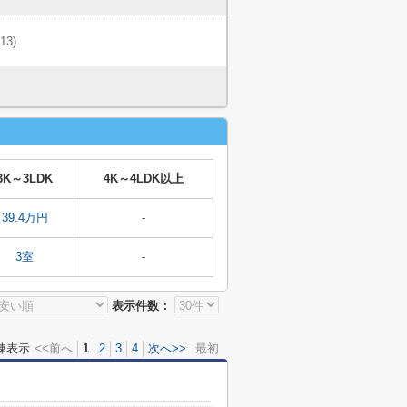
(13)
3K～3LDK
4K～4LDK以上
39.4万円
-
3室
-
表示件数：
棟表示
<<前へ
1
2
3
4
次へ>>
最初