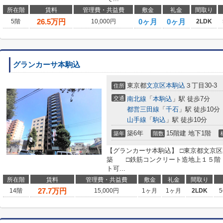
所在階
賃料
管理費・共益費
敷金
礼金
間取り
26.5
万円
0ヶ月
0ヶ月
5階
10,000円
2LDK
グランカーサ本駒込
東京都
文京区
本駒込
３丁目30-3
住所
交通
南北線
「
本駒込
」駅 徒歩7分
都営三田線
「
千石
」駅 徒歩10分
山手線
「
駒込
」駅 徒歩10分
築6年
15階建 地下1階
築年
階数
【グランカーサ本駒込】 □東京都文京区本
築 □鉄筋コンクリート造地上１５階・
ト可...
所在階
賃料
管理費・共益費
敷金
礼金
間取り
27.7
万円
14階
15,000円
1ヶ月
1ヶ月
2LDK
5