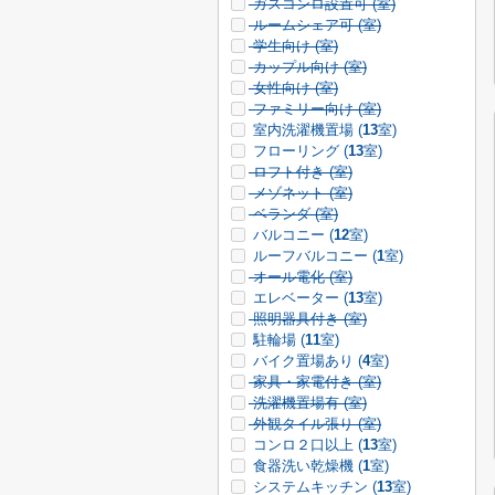
ガスコンロ設置可 (
室)
ルームシェア可 (
室)
学生向け (
室)
カップル向け (
室)
女性向け (
室)
ファミリー向け (
室)
室内洗濯機置場 (
13
室)
フローリング (
13
室)
ロフト付き (
室)
メゾネット (
室)
ベランダ (
室)
バルコニー (
12
室)
ルーフバルコニー (
1
室)
オール電化 (
室)
エレベーター (
13
室)
照明器具付き (
室)
駐輪場 (
11
室)
バイク置場あり (
4
室)
家具・家電付き (
室)
洗濯機置場有 (
室)
外観タイル張り (
室)
コンロ２口以上 (
13
室)
食器洗い乾燥機 (
1
室)
システムキッチン (
13
室)