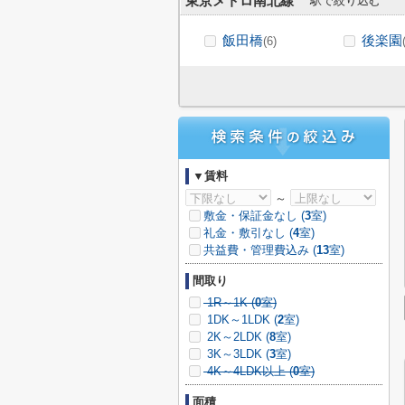
東京メトロ南北線
駅で絞り込む
飯田橋
後楽園
(6)
▼賃料
～
敷金・保証金なし (
3
室)
礼金・敷引なし (
4
室)
共益費・管理費込み (
13
室)
間取り
1R～1K (
0
室)
1DK～1LDK (
2
室)
2K～2LDK (
8
室)
3K～3LDK (
3
室)
4K～4LDK以上 (
0
室)
面積