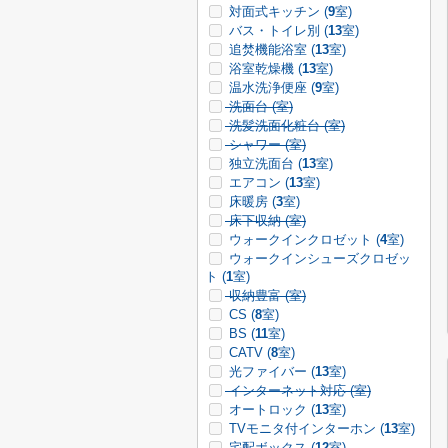
対面式キッチン (
9
室)
バス・トイレ別 (
13
室)
追焚機能浴室 (
13
室)
浴室乾燥機 (
13
室)
温水洗浄便座 (
9
室)
洗面台 (
室)
洗髪洗面化粧台 (
室)
シャワー (
室)
独立洗面台 (
13
室)
エアコン (
13
室)
床暖房 (
3
室)
床下収納 (
室)
ウォークインクロゼット (
4
室)
ウォークインシューズクロゼッ
ト (
1
室)
収納豊富 (
室)
CS (
8
室)
BS (
11
室)
CATV (
8
室)
光ファイバー (
13
室)
インターネット対応 (
室)
オートロック (
13
室)
TVモニタ付インターホン (
13
室)
宅配ボックス (
12
室)