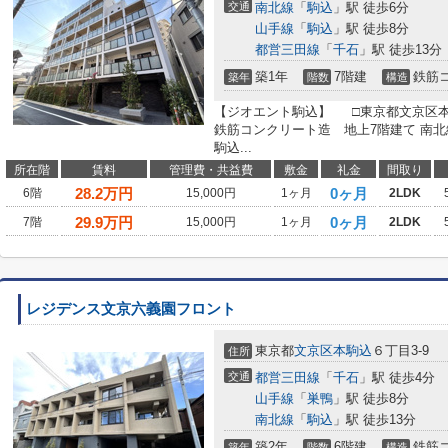
交通
南北線
「
駒込
」駅 徒歩6分
山手線
「
駒込
」駅 徒歩8分
都営三田線
「
千石
」駅 徒歩13分
築1年
7階建
鉄筋
築年
階数
構造
【ジオエント駒込】 □東京都文京区本駒
鉄筋コンクリート造 地上7階建て 南
駒込...
所在階
賃料
管理費・共益費
敷金
礼金
間取り
28.2
万円
0ヶ月
6階
15,000円
1ヶ月
2LDK
29.9
万円
0ヶ月
7階
15,000円
1ヶ月
2LDK
レジデンス文京六義園フロント
東京都
文京区
本駒込
６丁目3-9
住所
交通
都営三田線
「
千石
」駅 徒歩4分
山手線
「
巣鴨
」駅 徒歩8分
南北線
「
駒込
」駅 徒歩13分
築2年
6階建
鉄筋
築年
階数
構造