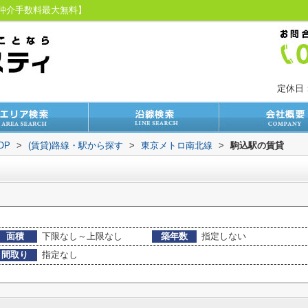
【仲介手数料最大無料】
定休日
OP
>
(賃貸)路線・駅から探す
>
東京メトロ南北線
>
駒込駅の賃貸
面積
下限なし～上限なし
築年数
指定しない
間取り
指定なし