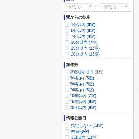
～
駅からの徒歩
1分以内 (
0
室)
5分以内 (
0
室)
7分以内 (
4
室)
10分以内 (
7
室)
15分以内 (
13
室)
20分以内 (
13
室)
築年数
新築/1年以内 (
3
室)
3年以内 (
5
室)
5年以内 (
5
室)
7年以内 (
6
室)
10年以内 (
7
室)
15年以内 (
9
室)
20年以内 (
9
室)
情報公開日
指定しない (
13
室)
本日 (
0
室)
3日以内 (
13
室)