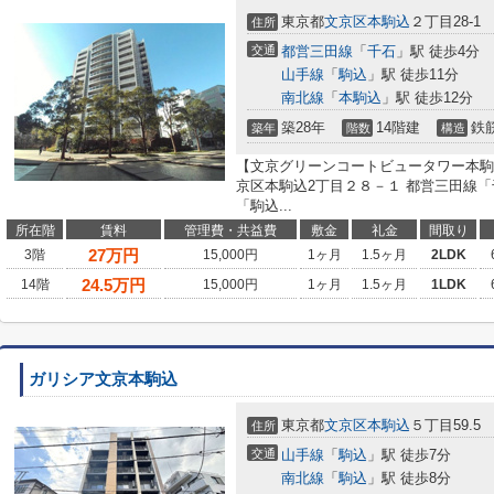
東京都
文京区
本駒込
２丁目28-1
住所
交通
都営三田線
「
千石
」駅 徒歩4分
山手線
「
駒込
」駅 徒歩11分
南北線
「
本駒込
」駅 徒歩12分
築28年
14階建
鉄
築年
階数
構造
【文京グリーンコートビュータワー本駒
京区本駒込2丁目２８－１ 都営三田線「
「駒込...
所在階
賃料
管理費・共益費
敷金
礼金
間取り
27
万円
3階
15,000円
1ヶ月
1.5ヶ月
2LDK
24.5
万円
14階
15,000円
1ヶ月
1.5ヶ月
1LDK
ガリシア文京本駒込
東京都
文京区
本駒込
５丁目59.5
住所
交通
山手線
「
駒込
」駅 徒歩7分
南北線
「
駒込
」駅 徒歩8分